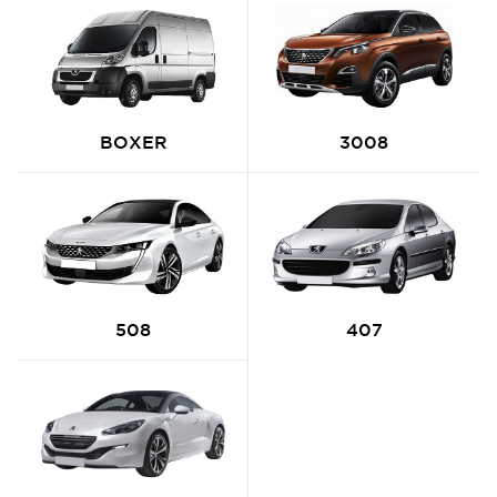
BOXER
3008
508
407