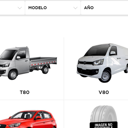
T80
V80