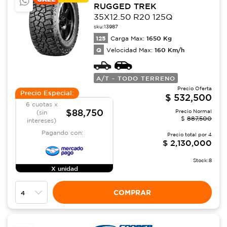
RUGGED TREK
35X12.50 R20 125Q
sku:
13987
125
1650
Kg
Carga Max:
Q
160
Km/h
Velocidad Max:
A/T - TODO TERRENO
Precio Oferta
Precio Especial:
$
532,500
6 cuotas x
$88,750
Precio Normal
(sin
$
887,500
intereses)
Pagando con:
Precio total por
4
$
2,130,000
Stock:
8
X unidad
COMPRAR