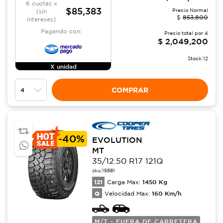
6 cuotas x
$85,383
Precio Normal
(sin
$
853,800
intereses)
Pagando con:
Precio total por
4
$
2,049,200
Stock:
12
X unidad
COMPRAR
-
40%
EVOLUTION
MT
35/12.50 R17 121Q
sku:
15681
121
1450
Kg
Carga Max:
Q
160
Km/h
Velocidad Max:
M/T - FUERA DE CARRETERA