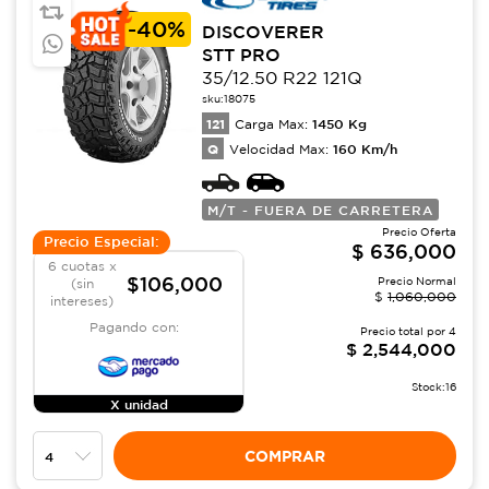
-
40%
DISCOVERER
STT PRO
35/12.50 R22 121Q
sku:
18075
121
1450
Kg
Carga Max:
Q
160
Km/h
Velocidad Max:
M/T - FUERA DE CARRETERA
Precio Oferta
Precio Especial:
$
636,000
6 cuotas x
$106,000
Precio Normal
(sin
$
1,060,000
intereses)
Pagando con:
Precio total por
4
$
2,544,000
Stock:
16
X unidad
COMPRAR