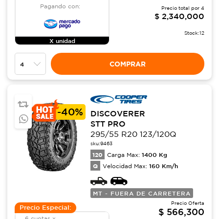
Pagando con:
Precio total por
4
$
2,340,000
Stock:
12
X unidad
COMPRAR
-
40%
DISCOVERER
STT PRO
295/55 R20 123/120Q
sku:
9463
120
1400
Kg
Carga Max:
Q
160
Km/h
Velocidad Max:
MT - FUERA DE CARRETERA
Precio Oferta
Precio Especial:
$
566,300
6 cuotas x