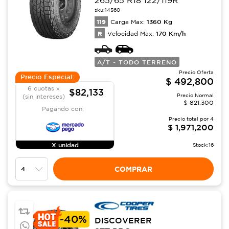
sku:
14560
119
1360
Kg
Carga Max:
R
170
Km/h
Velocidad Max:
A/T - TODO TERRENO
Precio Oferta
Precio Especial:
$
492,800
6 cuotas x
$82,133
Precio Normal
(sin intereses)
$
821,300
Pagando con:
Precio total por
4
$
1,971,200
X unidad
Stock:
16
COMPRAR
-
40%
DISCOVERER