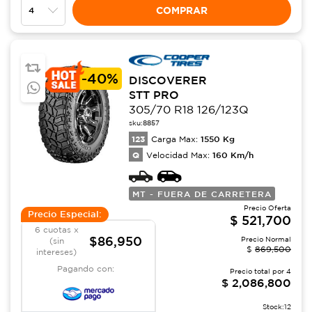
COMPRAR
-
40%
DISCOVERER
STT PRO
305/70 R18 126/123Q
sku:
8857
123
1550
Kg
Carga Max:
Q
160
Km/h
Velocidad Max:
MT - FUERA DE CARRETERA
Precio Oferta
Precio Especial:
$
521,700
6 cuotas x
$86,950
Precio Normal
(sin
$
869,500
intereses)
Pagando con:
Precio total por
4
$
2,086,800
Stock:
12