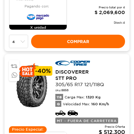
Pagando con:
Precio total por
4
$
2,069,600
Stock:
4
X unidad
COMPRAR
-
40%
DISCOVERER
STT PRO
305/65 R17 121/118Q
sku:
8856
118
1320
Kg
Carga Max:
Q
160
Km/h
Velocidad Max:
MT - FUERA DE CARRETERA
Precio Oferta
Precio Especial:
$
512,300