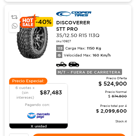
-
40%
DISCOVERER
STT PRO
35/12.50 R15 113Q
sku:
10927
113
1150
Kg
Carga Max:
Q
160
Km/h
Velocidad Max:
M/T - FUERA DE CARRETERA
Precio Oferta
Precio Especial:
$
524,900
6 cuotas x
$87,483
Precio Normal
(sin
$
874,800
intereses)
Pagando con:
Precio total por
4
$
2,099,600
Stock:
4
X unidad