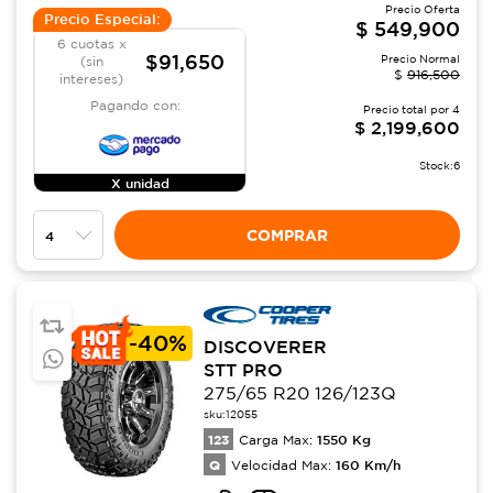
Precio Oferta
Precio Especial:
$
549,900
6 cuotas x
$91,650
Precio Normal
(sin
$
916,500
intereses)
Pagando con:
Precio total por
4
$
2,199,600
Stock:
6
X unidad
COMPRAR
-
40%
DISCOVERER
STT PRO
275/65 R20 126/123Q
sku:
12055
123
1550
Kg
Carga Max:
Q
160
Km/h
Velocidad Max: