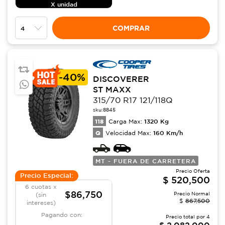
X unidad
COMPRAR
-
40%
DISCOVERER
ST MAXX
315/70 R17 121/118Q
sku:
8845
118
1320
Kg
Carga Max:
Q
160
Km/h
Velocidad Max:
MT - FUERA DE CARRETERA
Precio Oferta
Precio Especial:
$
520,500
6 cuotas x
$86,750
Precio Normal
(sin
$
867,500
intereses)
Pagando con:
Precio total por
4
$
2,082,000