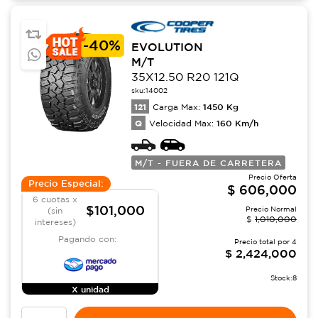
-
40%
EVOLUTION
M/T
35X12.50 R20 121Q
sku:
14002
121
1450
Kg
Carga Max:
Q
160
Km/h
Velocidad Max:
M/T - FUERA DE CARRETERA
Precio Oferta
Precio Especial:
$
606,000
6 cuotas x
$101,000
Precio Normal
(sin
$
1,010,000
intereses)
Pagando con:
Precio total por
4
$
2,424,000
Stock:
8
X unidad