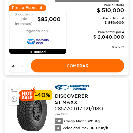
Precio Oferta
Precio Especial:
$
510,000
6 cuotas x
$85,000
Precio Normal
(sin
$
850,000
intereses)
Pagando con:
Precio total por
4
$
2,040,000
Stock:
12
X unidad
COMPRAR
-
40%
DISCOVERER
ST MAXX
285/70 R17 121/118Q
sku:
2205
118
1320
Kg
Carga Max:
Q
160
Km/h
Velocidad Max: