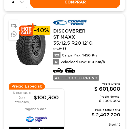
COMPRAR
-
40%
DISCOVERER
ST MAXX
35/12.5 R20 121Q
sku:
9458
121
1450
Kg
Carga Max:
Q
160
Km/h
Velocidad Max:
AT - TODO TERRENO
Precio Oferta
Precio Especial:
$
601,800
6 cuotas x
$100,300
Precio Normal
(sin
$
1,003,000
intereses)
Pagando con:
Precio total por
4
$
2,407,200
Stock:
12