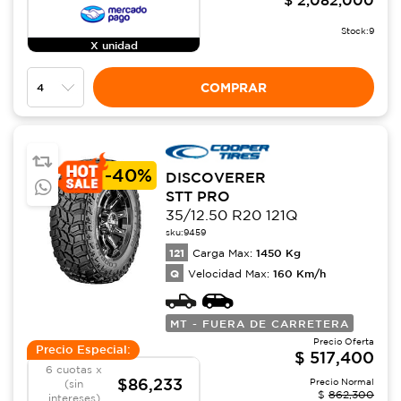
Stock:
9
X unidad
COMPRAR
-
40%
DISCOVERER
STT PRO
35/12.50 R20 121Q
sku:
9459
121
1450
Kg
Carga Max:
Q
160
Km/h
Velocidad Max:
MT - FUERA DE CARRETERA
Precio Oferta
Precio Especial:
$
517,400
6 cuotas x
$86,233
Precio Normal
(sin
$
862,300
intereses)