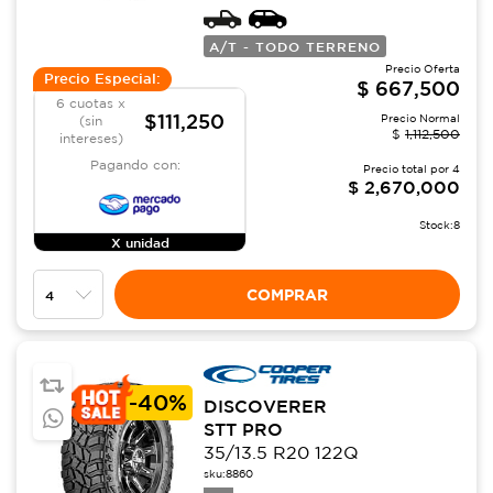
A/T - TODO TERRENO
Precio Oferta
Precio Especial:
$
667,500
6 cuotas x
$111,250
Precio Normal
(sin
$
1,112,500
intereses)
Pagando con:
Precio total por
4
$
2,670,000
Stock:
8
X unidad
COMPRAR
-
40%
DISCOVERER
STT PRO
35/13.5 R20 122Q
sku:
8860