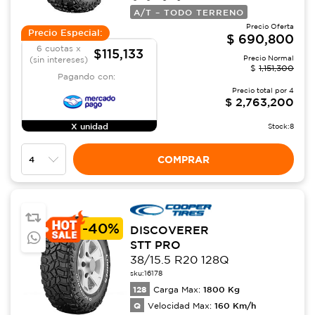
A/T – TODO TERRENO
Precio Oferta
Precio Especial:
$
690,800
6 cuotas x
$115,133
Precio Normal
(sin intereses)
$
1,151,300
Pagando con:
Precio total por
4
$
2,763,200
X unidad
Stock:
8
COMPRAR
-
40%
DISCOVERER
STT PRO
38/15.5 R20 128Q
sku:
16178
128
1800
Kg
Carga Max:
Q
160
Km/h
Velocidad Max: