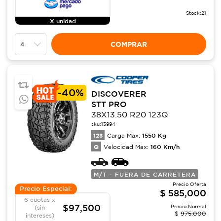
Stock:
21
X unidad
COMPRAR
-
40%
DISCOVERER
STT PRO
38X13.50 R20 123Q
sku:
13994
123
1550
Kg
Carga Max:
Q
160
Km/h
Velocidad Max:
M/T - FUERA DE CARRETERA
Precio Oferta
Precio Especial:
$
585,000
6 cuotas x
$97,500
Precio Normal
(sin
$
975,000
intereses)