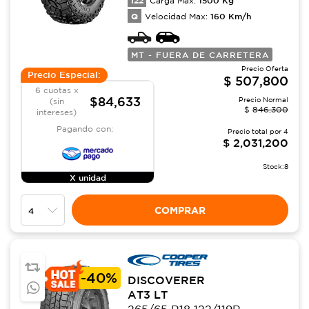
122
1500
Kg
Carga Max:
Q
160
Km/h
Velocidad Max:
MT - FUERA DE CARRETERA
Precio Oferta
Precio Especial:
$
507,800
6 cuotas x
$84,633
Precio Normal
(sin
$
846,300
intereses)
Pagando con:
Precio total por
4
$
2,031,200
Stock:
8
X unidad
COMPRAR
-
40%
DISCOVERER
AT3 LT
265/65 R18 122/119R