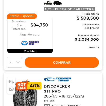
M/T - FUERA DE CARRETERA
Precio Oferta
Precio Especial:
$
508,500
6 cuotas x
$84,750
Precio Normal
(sin
$
847,500
intereses)
Pagando con:
Precio total por
4
$
2,034,000
Stock:
25
X unidad
COMPRAR
-
40%
DISCOVERER
STT PRO
285/65 R18 125/122Q
sku:
13175