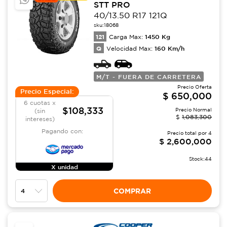
STT PRO
40/13.50 R17 121Q
sku:
18068
121
1450
Kg
Carga Max:
Q
160
Km/h
Velocidad Max:
M/T - FUERA DE CARRETERA
Precio Oferta
Precio Especial:
$
650,000
6 cuotas x
$108,333
Precio Normal
(sin
$
1,083,300
intereses)
Pagando con:
Precio total por
4
$
2,600,000
Stock:
44
X unidad
COMPRAR