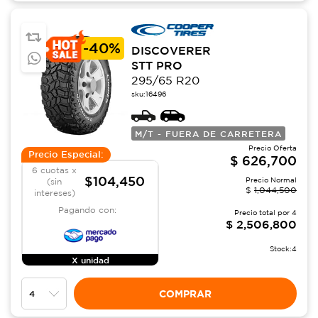
-
40%
DISCOVERER
STT PRO
295/65 R20
sku:
16496
M/T - FUERA DE CARRETERA
Precio Oferta
Precio Especial:
$
626,700
6 cuotas x
$104,450
Precio Normal
(sin
$
1,044,500
intereses)
Pagando con:
Precio total por
4
$
2,506,800
Stock:
4
X unidad
COMPRAR