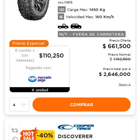
sku:
10915
121
1450
Kg
Carga Max:
Q
160
Km/h
Velocidad Max:
M/T - FUERA DE CARRETERA
Precio Oferta
Precio Especial:
$
661,500
6 cuotas x
$110,250
Precio Normal
(sin
$
1,102,500
intereses)
Pagando con:
Precio total por
4
$
2,646,000
Stock:
4
X unidad
COMPRAR
-
40%
DISCOVERER