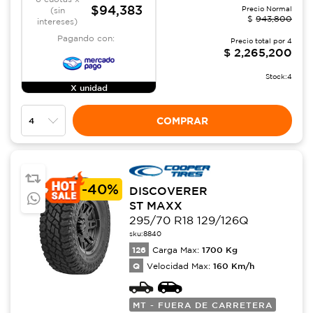
$94,383
Precio Normal
(sin
$
943,800
intereses)
Pagando con:
Precio total por
4
$
2,265,200
Stock:
4
X unidad
COMPRAR
-
40%
DISCOVERER
ST MAXX
295/70 R18 129/126Q
sku:
8840
126
1700
Kg
Carga Max:
Q
160
Km/h
Velocidad Max:
MT - FUERA DE CARRETERA