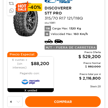
-
40%
DISCOVERER
STT PRO
315/70 R17 121/118Q
sku:
10911
118
1320
Kg
Carga Max:
Q
160
Km/h
Velocidad Max:
M/T - FUERA DE CARRETERA
Precio Oferta
Precio Especial:
$
529,200
6 cuotas x
$88,200
Precio Normal
(sin
$
882,000
intereses)
Pagando con:
Precio total por
4
$
2,116,800
Stock:
20
X unidad
COMPRAR