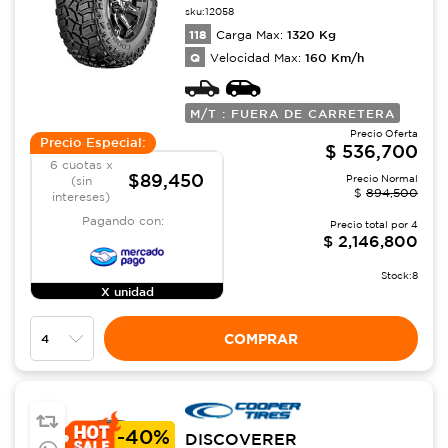
sku:
12058
118
1320
Kg
Carga Max:
Q
160
Km/h
Velocidad Max:
M/T : FUERA DE CARRETERA
Precio Oferta
Precio Especial:
$
536,700
6 cuotas x
$89,450
Precio Normal
(sin
$
894,500
intereses)
Pagando con:
Precio total por
4
$
2,146,800
Stock:
8
X unidad
COMPRAR
-
40%
DISCOVERER