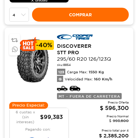
X unidad
COMPRAR
-
40%
DISCOVERER
STT PRO
295/60 R20 126/123Q
sku:
8854
123
1550
Kg
Carga Max:
Q
160
Km/h
Velocidad Max:
MT - FUERA DE CARRETERA
Precio Oferta
Precio Especial:
$
596,300
6 cuotas x
$99,383
Precio Normal
(sin
$
993,800
intereses)
Pagando con:
Precio total por
4
$
2,385,200