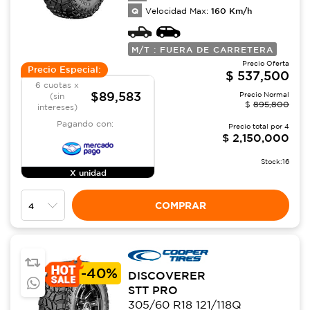
Q
160
Km/h
Velocidad Max:
M/T : FUERA DE CARRETERA
Precio Oferta
Precio Especial:
$
537,500
6 cuotas x
$89,583
Precio Normal
(sin
$
895,800
intereses)
Pagando con:
Precio total por
4
$
2,150,000
Stock:
16
X unidad
COMPRAR
-
40%
DISCOVERER
STT PRO
305/60 R18 121/118Q