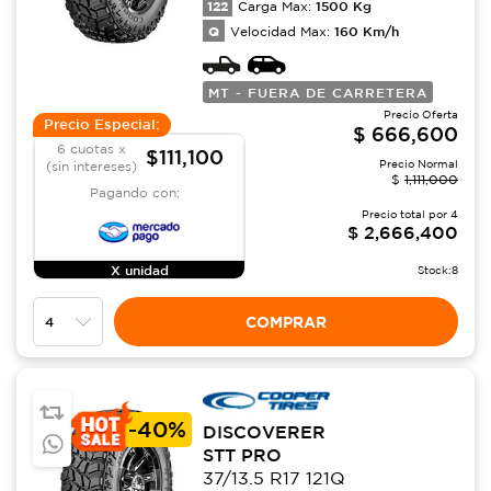
122
1500
Kg
Carga Max:
Q
160
Km/h
Velocidad Max:
MT - FUERA DE CARRETERA
Precio Oferta
Precio Especial:
$
666,600
6 cuotas x
$111,100
Precio Normal
(sin intereses)
$
1,111,000
Pagando con:
Precio total por
4
$
2,666,400
X unidad
Stock:
8
COMPRAR
-
40%
DISCOVERER
STT PRO
37/13.5 R17 121Q