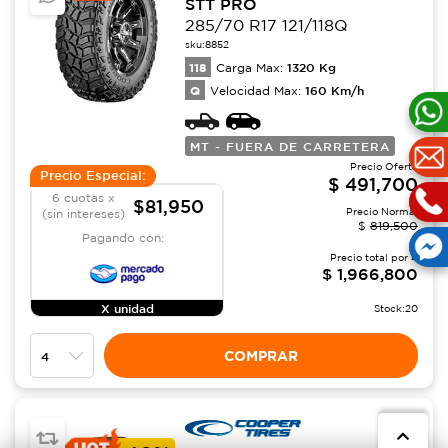
STT PRO
285/70 R17 121/118Q
sku:
8852
118
1320
Kg
Carga Max:
Q
160
Km/h
Velocidad Max:
MT - FUERA DE CARRETERA
Precio Oferta
Precio Especial:
$
491,700
6 cuotas x
$81,950
Precio Normal
(sin intereses)
$
819,500
Pagando con:
Precio total por
4
$
1,966,800
X unidad
Stock:
20
COMPRAR