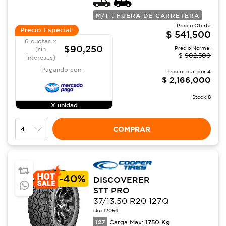
M/T : FUERA DE CARRETERA
Precio Oferta
Precio Especial:
$
541,500
6 cuotas x
$90,250
Precio Normal
(sin
$
902,500
intereses)
Pagando con:
Precio total por
4
$
2,166,000
Stock:
8
X unidad
COMPRAR
-
40%
DISCOVERER
STT PRO
37/13.50 R20 127Q
sku:
12056
127
1750
Kg
Carga Max: