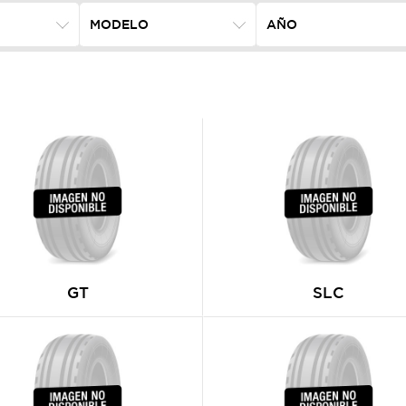
GT
SLC