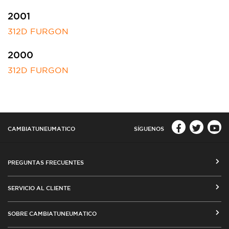
2001
312D FURGON
2000
312D FURGON
CAMBIATUNEUMATICO
SÍGUENOS
PREGUNTAS FRECUENTES
CÓMO COMPRAR EN CAMBIATUNEUMATICO.COM
SERVICIO AL CLIENTE
MEDIOS DE PAGO
SEGUIMIENTO DE ORDENES
SOBRE CAMBIATUNEUMATICO
COSTOS DE ENVÍO Y COBERTURA
CAMBIO DE DIRECCIÓN