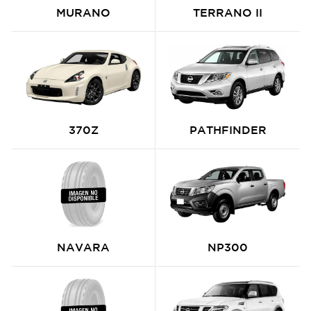
MURANO
TERRANO II
370Z
PATHFINDER
NAVARA
NP300