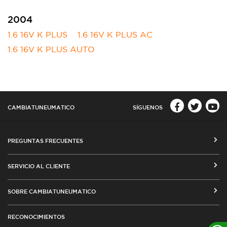
2004
1.6 16V K PLUS
1.6 16V K PLUS AC
1.6 16V K PLUS AUTO
CAMBIATUNEUMATICO
SÍGUENOS
PREGUNTAS FRECUENTES
CÓMO COMPRAR EN CAMBIATUNEUMATICO.COM
SERVICIO AL CLIENTE
MEDIOS DE PAGO
SEGUIMIENTO DE ORDENES
SOBRE CAMBIATUNEUMATICO
COSTOS DE ENVÍO Y COBERTURA
CAMBIO DE DIRECCIÓN
VENTA EMPRESAS
RED DE TALLERES ASOCIADOS
RECONOCIMIENTOS
TÉRMINOS Y CONDICIONES DE USO