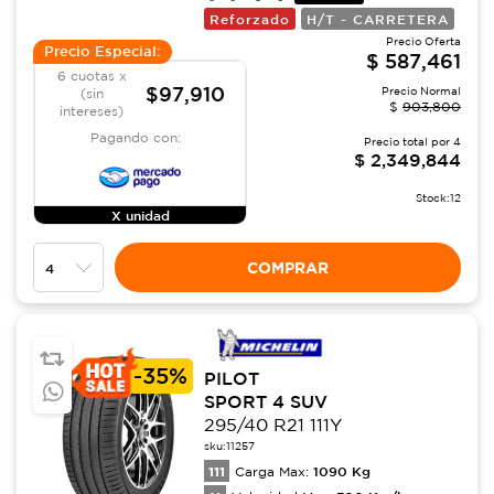
Reforzado
H/T - CARRETERA
Precio Oferta
Precio Especial:
$
587,461
6 cuotas x
$97,910
Precio Normal
(sin
$
903,800
intereses)
Pagando con:
Precio total por
4
$
2,349,844
Stock:
12
X unidad
COMPRAR
-
35%
PILOT
SPORT 4 SUV
295/40 R21 111Y
sku:
11257
111
1090
Kg
Carga Max: