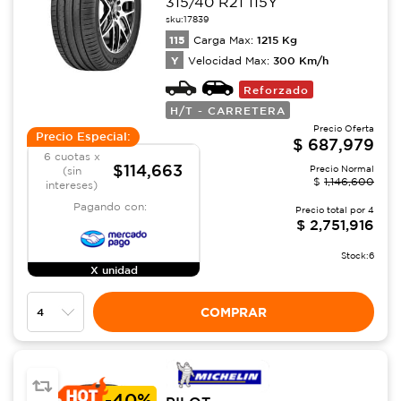
315/40 R21 115Y
sku:
17839
115
1215
Kg
Carga Max:
Y
300
Km/h
Velocidad Max:
Reforzado
H/T - CARRETERA
Precio Oferta
Precio Especial:
$
687,979
6 cuotas x
$114,663
Precio Normal
(sin
$
1,146,600
intereses)
Pagando con:
Precio total por
4
$
2,751,916
Stock:
6
X unidad
COMPRAR
-
40%