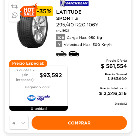
-
35%
LATITUDE
SPORT 3
295/40 R20 106Y
sku:
8621
106
950
Kg
Carga Max:
Y
300
Km/h
Velocidad Max:
Precio Oferta
Precio Especial:
$
561,554
6 cuotas x
$93,592
Precio Normal
(sin
$
863,900
intereses)
Pagando con:
Precio total por
4
$
2,246,216
Stock:
12
X unidad
COMPRAR