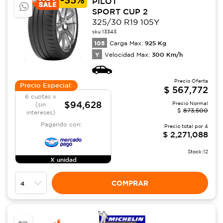
PILOT
SPORT CUP 2
325/30 R19 105Y
sku:
13343
105
925
Kg
Carga Max:
Y
300
Km/h
Velocidad Max:
Precio Oferta
Precio Especial:
$
567,772
6 cuotas x
$94,628
Precio Normal
(sin
$
873,500
intereses)
Pagando con:
Precio total por
4
$
2,271,088
Stock:
12
X unidad
COMPRAR