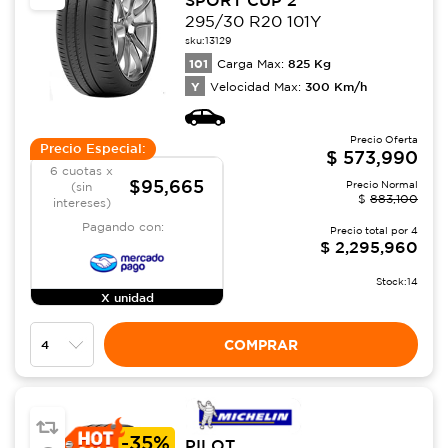
295/30 R20 101Y
sku:
13129
101
825
Kg
Carga Max:
Y
300
Km/h
Velocidad Max:
Precio Oferta
Precio Especial:
$
573,990
6 cuotas x
$95,665
Precio Normal
(sin
$
883,100
intereses)
Pagando con:
Precio total por
4
$
2,295,960
Stock:
14
X unidad
COMPRAR
-
35%
PILOT