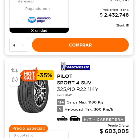
intereses)
Pagando con:
Precio total por
4
$
2,432,748
Stock:
15
X unidad
COMPRAR
-
35%
PILOT
SPORT 4 SUV
325/40 R22 114Y
sku:
17832
114
1180
Kg
Carga Max:
Y
300
Km/h
Velocidad Max:
H/T - CARRETERA
Precio Oferta
Precio Especial:
$
603,005
6 cuotas x