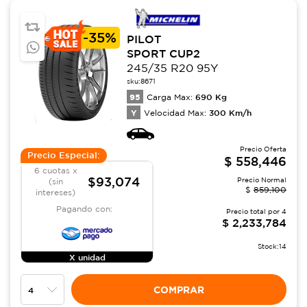
-
35%
PILOT
SPORT CUP2
245/35 R20 95Y
sku:
8671
95
690
Kg
Carga Max:
Y
300
Km/h
Velocidad Max:
Precio Oferta
Precio Especial:
$
558,446
6 cuotas x
$93,074
Precio Normal
(sin
$
859,100
intereses)
Pagando con:
Precio total por
4
$
2,233,784
Stock:
14
X unidad
COMPRAR