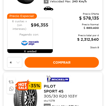
V
240
Km/h
Velocidad Max:
Precio Oferta
Precio Especial:
$
578,135
6 cuotas x
$96,355
Precio Normal
(sin
$
889,400
intereses)
Pagando con:
Precio total por
4
$
2,312,540
Stock:
9
X unidad
COMPRAR
-
35%
PILOT
SPORT 4S
305/30 R20 103Y
sku:
11279