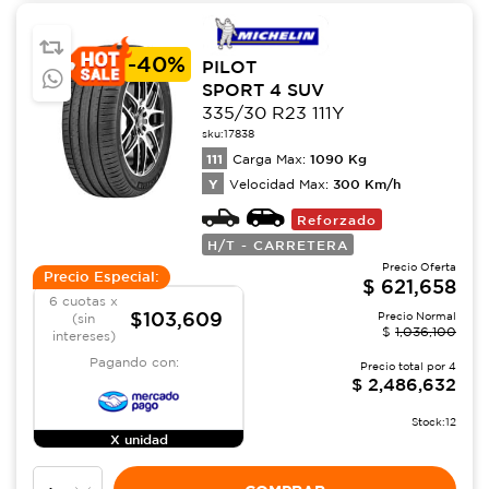
-
40%
PILOT
SPORT 4 SUV
335/30 R23 111Y
sku:
17838
111
1090
Kg
Carga Max:
Y
300
Km/h
Velocidad Max:
Reforzado
H/T - CARRETERA
Precio Oferta
Precio Especial:
$
621,658
6 cuotas x
$103,609
Precio Normal
(sin
$
1,036,100
intereses)
Pagando con:
Precio total por
4
$
2,486,632
Stock:
12
X unidad