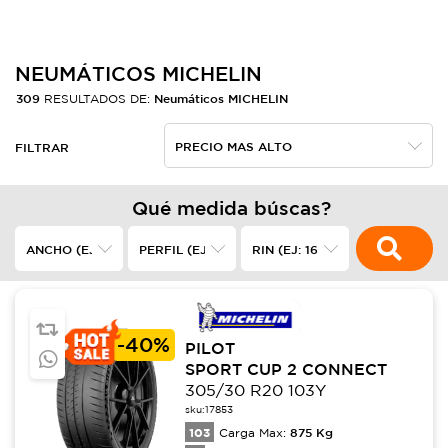
NEUMÁTICOS MICHELIN
309
Neumáticos MICHELIN
RESULTADOS DE:
FILTRAR
Qué medida búscas?
-
40%
PILOT
SPORT CUP 2 CONNECT
305/30 R20 103Y
sku:
17853
103
875
Kg
Carga Max: