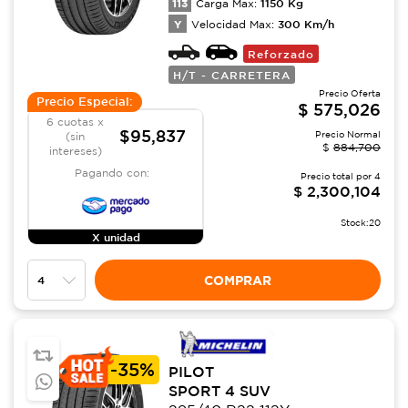
113
1150
Kg
Carga Max:
Y
300
Km/h
Velocidad Max:
Reforzado
H/T - CARRETERA
Precio Oferta
Precio Especial:
$
575,026
6 cuotas x
$95,837
Precio Normal
(sin
$
884,700
intereses)
Pagando con:
Precio total por
4
$
2,300,104
Stock:
20
X unidad
COMPRAR
-
35%
PILOT
SPORT 4 SUV