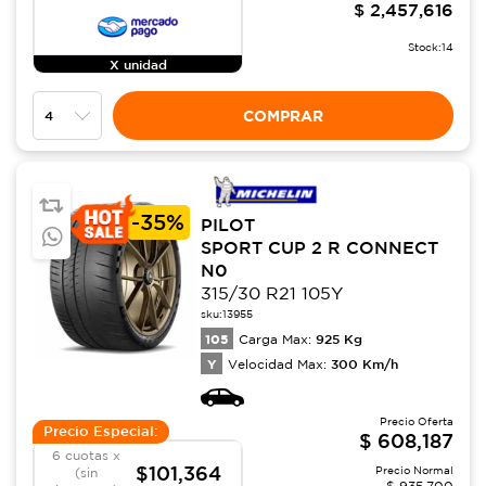
$
2,457,616
Stock:
14
X unidad
COMPRAR
-
35%
PILOT
SPORT CUP 2 R CONNECT
N0
315/30 R21 105Y
sku:
13955
105
925
Kg
Carga Max:
Y
300
Km/h
Velocidad Max:
Precio Oferta
Precio Especial:
$
608,187
6 cuotas x
$101,364
Precio Normal
(sin
$
935,700