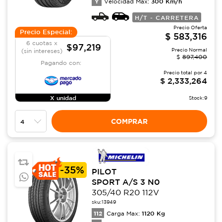
Y
300
Km/h
Velocidad Max:
H/T - CARRETERA
Precio Oferta
Precio Especial:
$
583,316
6 cuotas x
$97,219
Precio Normal
(sin intereses)
$
897,400
Pagando con:
Precio total por
4
$
2,333,264
X unidad
Stock:
9
COMPRAR
-
35%
PILOT
SPORT A/S 3 N0
305/40 R20 112V
sku:
13949
112
1120
Kg
Carga Max: