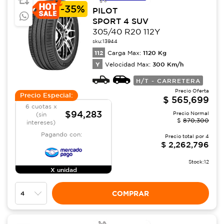
-
35%
PILOT
SPORT 4 SUV
305/40 R20 112Y
sku:
13944
112
1120
Kg
Carga Max:
Y
300
Km/h
Velocidad Max:
H/T - CARRETERA
Precio Oferta
Precio Especial:
$
565,699
6 cuotas x
$94,283
Precio Normal
(sin
$
870,300
intereses)
Pagando con:
Precio total por
4
$
2,262,796
Stock:
12
X unidad
COMPRAR