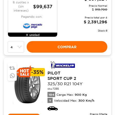
6 cuotas x
$99,637
Precio Normal
(sin
$
919,700
intereses)
Pagando con:
Precio total por
4
$
2,391,296
Stock:
6
X unidad
COMPRAR
-
35%
PILOT
SPORT CUP 2
325/30 R21 104Y
sku:
7255
104
900
Kg
Carga Max:
Y
300
Km/h
Velocidad Max:
Precio Oferta