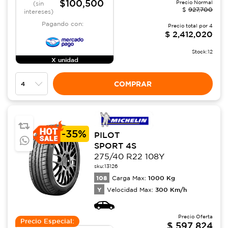
$100,500
Precio Normal
(sin
$
927,700
intereses)
Pagando con:
Precio total por
4
$
2,412,020
Stock:
12
X unidad
COMPRAR
-
35%
PILOT
SPORT 4S
275/40 R22 108Y
sku:
13126
108
1000
Kg
Carga Max:
Y
300
Km/h
Velocidad Max:
Precio Oferta
Precio Especial:
$
597,824