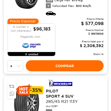
103
875
Kg
Carga Max:
Y
300
Km/h
Velocidad Max:
Precio Oferta
Precio Especial:
$
577,098
6 cuotas x
$96,183
Precio Normal
(sin intereses)
$
887,800
Pagando con:
Precio total por
4
$
2,308,392
X unidad
Stock:
14
COMPRAR
-
35%
PILOT
SPORT 4 SUV
285/45 R21 113Y
sku:
12267