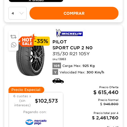
COMPRAR
-
35%
PILOT
SPORT CUP 2 N0
315/30 R21 105Y
sku:
13953
105
925
Kg
Carga Max:
Y
300
Km/h
Velocidad Max:
Precio Oferta
Precio Especial:
$
615,440
6 cuotas x
$102,573
Precio Normal
(sin
$
946,800
intereses)
Pagando con:
Precio total por
4
$
2,461,760