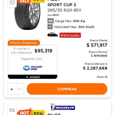
SPORT CUP 2
265/35 R20 95Y
sku:
6830
95
690
Kg
Carga Max:
Y
300
Km/h
Velocidad Max:
Reforzado
Precio Oferta
Precio Especial:
$
571,917
6 cuotas x
$95,319
Precio Normal
(sin intereses)
$
879,900
Pagando con:
Precio total por
4
$
2,287,668
X unidad
Stock:
16
COMPRAR
-
35%
PILOT