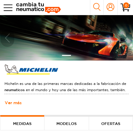
0
Previous
Nex
Michelin es una de las primeras marcas dedicadas a la fabricación de
neumaticos
en el mundo y hoy una de las más importantes, también.
neumaticos Michelin
Hoy los
están disponibles para una gran
diversidad de áreas, incluyendo los transportes de carga,
Ver más
motocicletas y alta competición de automóviles de carrera. Los
neumaticos Michelin
son sinónimo de calidad y garantía que brinda el
respaldo de la marca en el mundo entero.
MEDIDAS
MODELOS
OFERTAS