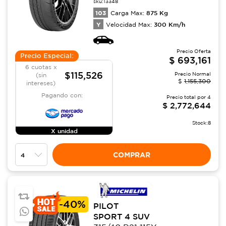
sku:
13348
103
875
Kg
Carga Max:
Y
300
Km/h
Velocidad Max:
Precio Oferta
Precio Especial:
$
693,161
6 cuotas x
$115,526
Precio Normal
(sin
$
1,155,300
intereses)
Pagando con:
Precio total por
4
$
2,772,644
Stock:
8
X unidad
COMPRAR
-
40%
PILOT
SPORT 4 SUV