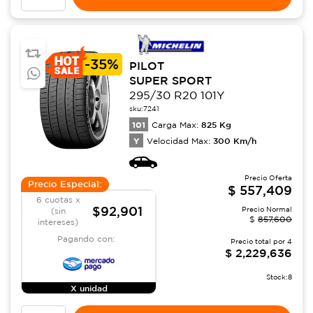
-
35%
PILOT
SUPER SPORT
295/30 R20 101Y
sku:
7241
101
825
Kg
Carga Max:
Y
300
Km/h
Velocidad Max:
Precio Oferta
Precio Especial:
$
557,409
6 cuotas x
$92,901
Precio Normal
(sin
$
857,600
intereses)
Pagando con:
Precio total por
4
$
2,229,636
Stock:
8
X unidad