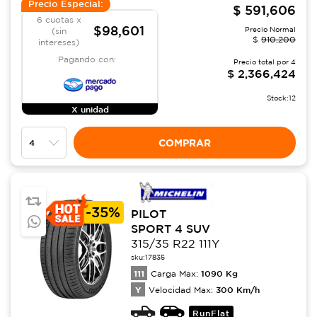
Precio Especial:
$
591,606
6 cuotas x
$98,601
Precio Normal
(sin
$
910,200
intereses)
Pagando con:
Precio total por
4
$
2,366,424
Stock:
12
X unidad
COMPRAR
-
35%
PILOT
SPORT 4 SUV
315/35 R22 111Y
sku:
17835
111
1090
Kg
Carga Max:
Y
300
Km/h
Velocidad Max:
RunFlat