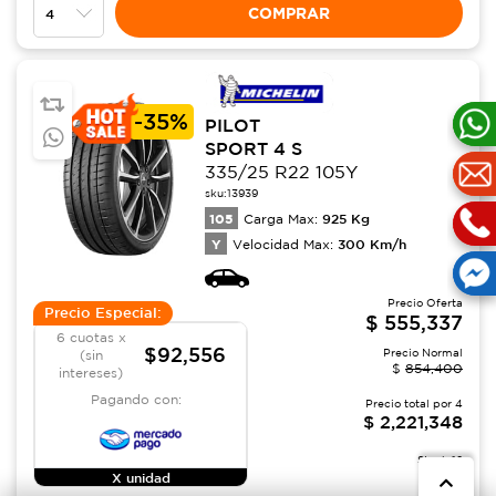
COMPRAR
-
35%
PILOT
SPORT 4 S
335/25 R22 105Y
sku:
13939
105
925
Kg
Carga Max:
Y
300
Km/h
Velocidad Max:
Precio Oferta
Precio Especial:
$
555,337
6 cuotas x
$92,556
Precio Normal
(sin
$
854,400
intereses)
Pagando con:
Precio total por
4
$
2,221,348
Stock:
12
X unidad