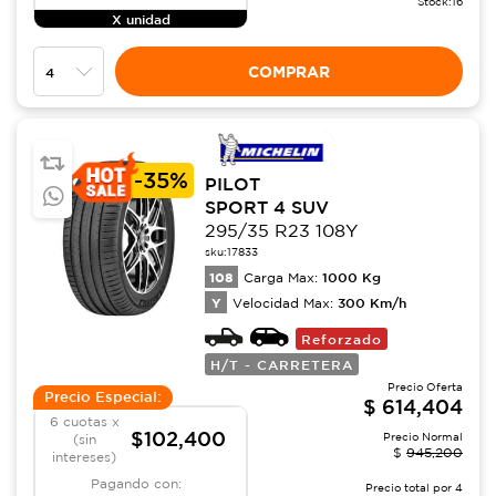
Stock:
16
X unidad
COMPRAR
-
35%
PILOT
SPORT 4 SUV
295/35 R23 108Y
sku:
17833
108
1000
Kg
Carga Max:
Y
300
Km/h
Velocidad Max:
Reforzado
H/T - CARRETERA
Precio Oferta
Precio Especial:
$
614,404
6 cuotas x
$102,400
Precio Normal
(sin
$
945,200
intereses)
Pagando con:
Precio total por
4