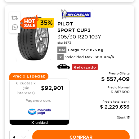
-
35%
PILOT
SPORT CUP2
305/30 R20 103Y
sku:
8673
103
875
Kg
Carga Max:
Y
300
Km/h
Velocidad Max:
Reforzado
Precio Oferta
Precio Especial:
$
557,409
6 cuotas x
$92,901
Precio Normal
(sin
$
857,600
intereses)
Pagando con:
Precio total por
4
$
2,229,636
Stock:
13
X unidad
COMPRAR