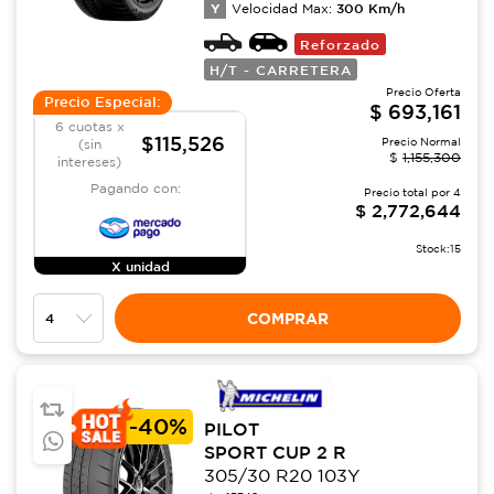
Y
300
Km/h
Velocidad Max:
Reforzado
H/T - CARRETERA
Precio Oferta
Precio Especial:
$
693,161
6 cuotas x
$115,526
Precio Normal
(sin
$
1,155,300
intereses)
Pagando con:
Precio total por
4
$
2,772,644
Stock:
15
X unidad
COMPRAR
-
40%
PILOT
SPORT CUP 2 R
305/30 R20 103Y