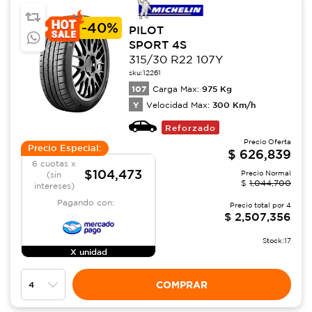
-
40%
PILOT
SPORT 4S
315/30 R22 107Y
sku:
12261
107
975
Kg
Carga Max:
Y
300
Km/h
Velocidad Max:
Reforzado
Precio Oferta
Precio Especial:
$
626,839
6 cuotas x
$104,473
Precio Normal
(sin
$
1,044,700
intereses)
Pagando con:
Precio total por
4
$
2,507,356
Stock:
17
X unidad
COMPRAR