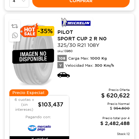
COMPRAR
-
35%
PILOT
SPORT CUP 2 R N0
325/30 R21 108Y
sku:
13960
108
1000
Kg
Carga Max:
Y
300
Km/h
Velocidad Max:
Precio Oferta
Precio Especial:
$
620,622
6 cuotas x
$103,437
Precio Normal
(sin
$
954,800
intereses)
Pagando con:
Precio total por
4
$
2,482,488
Stock:
12
X unidad