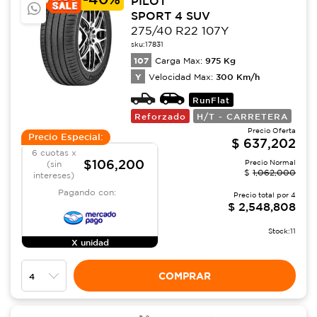
PILOT
SPORT 4 SUV
275/40 R22 107Y
sku:
17831
107
975
Kg
Carga Max:
Y
300
Km/h
Velocidad Max:
RunFlat
Reforzado
H/T - CARRETERA
Precio Oferta
Precio Especial:
$
637,202
6 cuotas x
$106,200
Precio Normal
(sin
$
1,062,000
intereses)
Pagando con:
Precio total por
4
$
2,548,808
Stock:
11
X unidad
COMPRAR