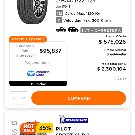
295/40 R22 112Y
sku:
13943
112
1120
Kg
Carga Max:
Y
300
Km/h
Velocidad Max:
H/T - CARRETERA
Precio Oferta
Precio Especial:
$
575,026
6 cuotas x
$95,837
Precio Normal
(sin
$
884,700
intereses)
Pagando con:
Precio total por
4
$
2,300,104
Stock:
17
X unidad
COMPRAR
-
35%
PILOT
SPORT CUP 2