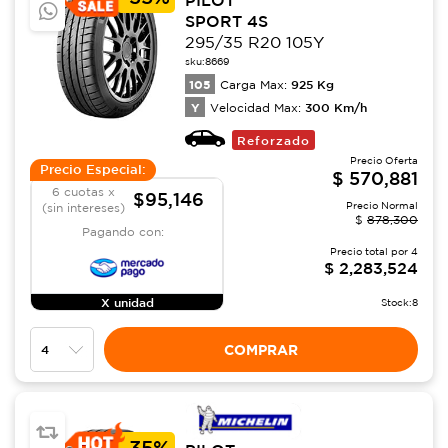
SPORT 4S
295/35 R20 105Y
sku:
8669
105
925
Kg
Carga Max:
Y
300
Km/h
Velocidad Max:
Reforzado
Precio Oferta
Precio Especial:
$
570,881
6 cuotas x
$95,146
Precio Normal
(sin intereses)
$
878,300
Pagando con:
Precio total por
4
$
2,283,524
X unidad
Stock:
8
COMPRAR
-
35%