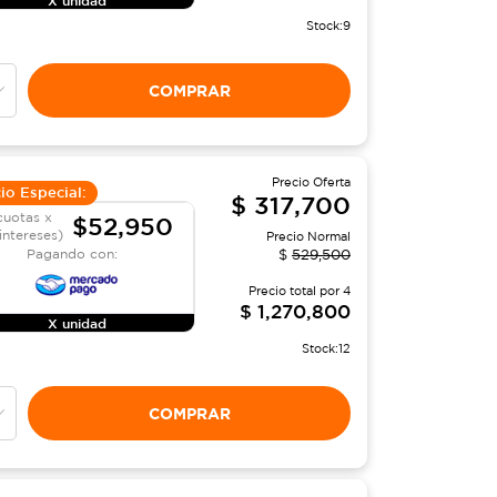
Stock:
9
COMPRAR
Precio Oferta
io Especial:
$
317,700
cuotas x
$52,950
 intereses)
Precio Normal
Pagando con:
$
529,500
Precio total por
4
$
1,270,800
X unidad
Stock:
12
COMPRAR