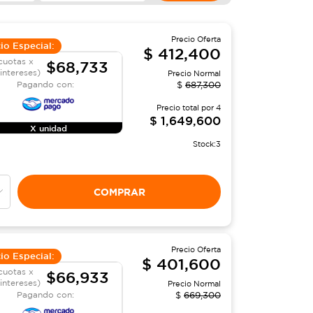
Precio Oferta
io Especial:
$
412,400
cuotas x
$68,733
 intereses)
Precio Normal
Pagando con:
$
687,300
Precio total por
4
$
1,649,600
X unidad
Stock:
3
COMPRAR
Precio Oferta
io Especial:
$
401,600
cuotas x
$66,933
 intereses)
Precio Normal
Pagando con:
$
669,300