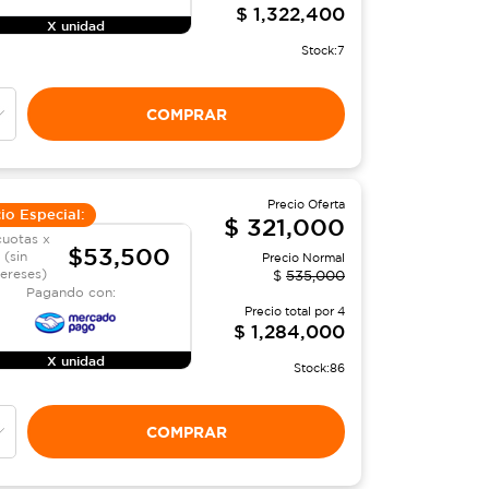
$
1,322,400
X unidad
Stock:
7
COMPRAR
Precio Oferta
io Especial:
$
321,000
cuotas x
$53,500
(sin
Precio Normal
tereses)
$
535,000
Pagando con:
Precio total por
4
$
1,284,000
X unidad
Stock:
86
COMPRAR