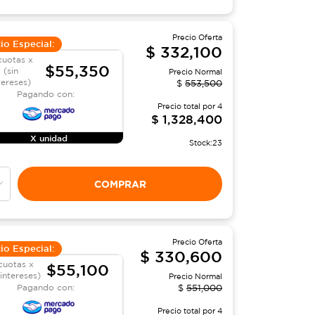
Precio Oferta
io Especial:
$
332,100
cuotas x
$55,350
(sin
Precio Normal
tereses)
$
553,500
Pagando con:
Precio total por
4
$
1,328,400
X unidad
Stock:
23
COMPRAR
Precio Oferta
io Especial:
$
330,600
cuotas x
$55,100
 intereses)
Precio Normal
Pagando con:
$
551,000
Precio total por
4