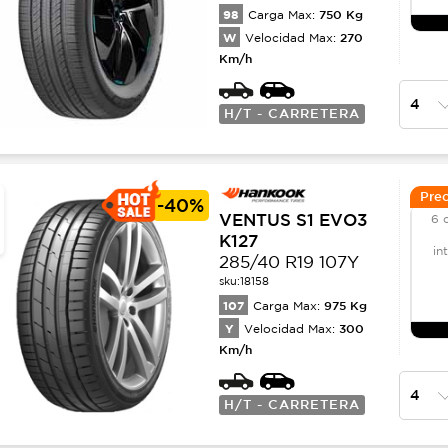
98
750
Kg
Carga Max:
W
270
Velocidad Max:
Km/h
H/T - CARRETERA
Prec
-
40%
VENTUS S1 EVO3
6 
K127
in
285/40 R19 107Y
sku:
18158
107
975
Kg
Carga Max:
Y
300
Velocidad Max:
Km/h
H/T - CARRETERA