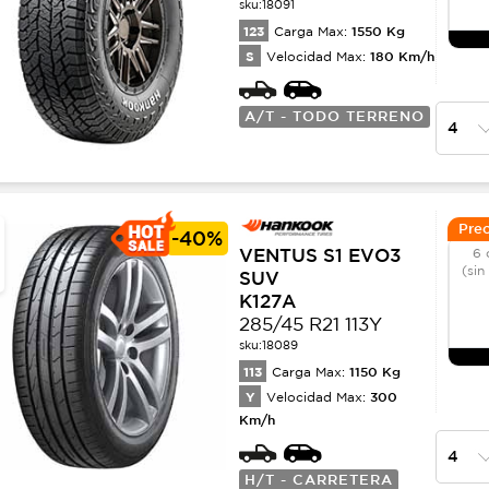
sku:
18091
123
1550
Kg
Carga Max:
S
180
Km/h
Velocidad Max:
A/T - TODO TERRENO
Prec
-
40%
VENTUS S1 EVO3
6 
(sin
SUV
K127A
285/45 R21 113Y
sku:
18089
113
1150
Kg
Carga Max:
Y
300
Velocidad Max:
Km/h
H/T - CARRETERA