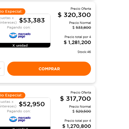
Precio Oferta
io Especial:
$
320,300
cuotas x
$53,383
 intereses)
Precio Normal
Pagando con:
$
533,800
Precio total por
4
$
1,281,200
X unidad
Stock:
46
COMPRAR
Precio Oferta
io Especial:
$
317,700
cuotas x
$52,950
 intereses)
Precio Normal
Pagando con:
$
529,500
Precio total por
4
$
1,270,800
X unidad