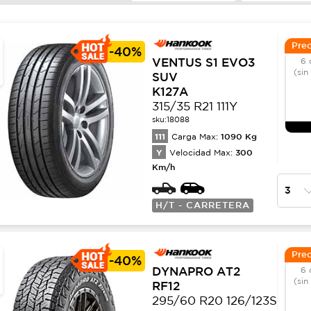
Prec
-
40%
VENTUS S1 EVO3
6 
(sin
SUV
K127A
315/35 R21 111Y
sku:
18088
111
1090
Kg
Carga Max:
Y
300
Velocidad Max:
Km/h
H/T - CARRETERA
Prec
-
40%
DYNAPRO AT2
6 
(sin
RF12
295/60 R20 126/123S