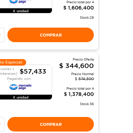
Precio total por
4
$
1,606,400
X unidad
Stock:
28
COMPRAR
Precio Oferta
io Especial:
$
344,600
cuotas x
$57,433
 intereses)
Precio Normal
Pagando con:
$
574,300
Precio total por
4
$
1,378,400
X unidad
Stock:
36
COMPRAR