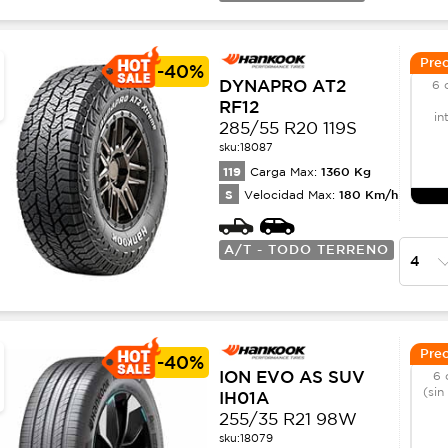
Prec
-
40%
DYNAPRO AT2
6 
RF12
in
285/55 R20 119S
sku:
18087
119
1360
Kg
Carga Max:
S
180
Km/h
Velocidad Max:
A/T - TODO TERRENO
Prec
-
40%
ION EVO AS SUV
6 
(sin
IH01A
255/35 R21 98W
sku:
18079