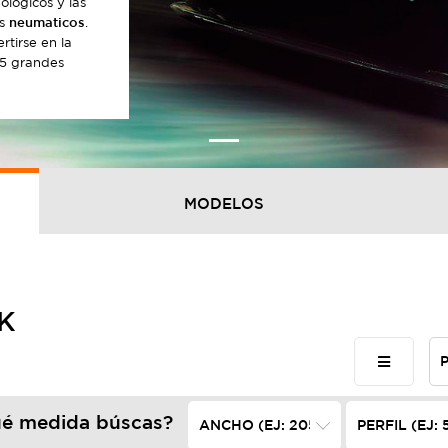
lógicos y las
us
neumaticos
.
rtirse en la
 5 grandes
MODELOS
K
é medida búscas?