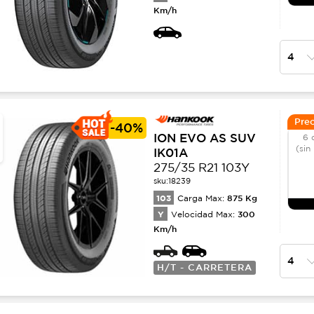
Km/h
Prec
-
40%
ION EVO AS SUV
6 
(sin
IK01A
275/35 R21 103Y
sku:
18239
103
875
Kg
Carga Max:
Y
300
Velocidad Max:
Km/h
H/T - CARRETERA