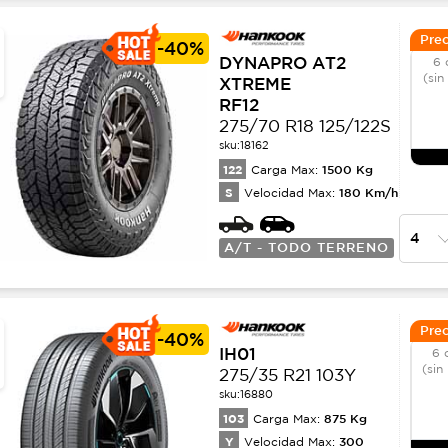
Prec
-
40%
DYNAPRO AT2
6 
(sin
XTREME
RF12
275/70 R18 125/122S
sku:
18162
122
1500
Kg
Carga Max:
S
180
Km/h
Velocidad Max:
A/T - TODO TERRENO
Prec
-
40%
IH01
6 
(sin
275/35 R21 103Y
sku:
16880
103
875
Kg
Carga Max:
Y
300
Velocidad Max: