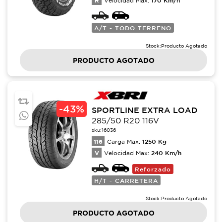
R
Velocidad Max:
A/T - TODO TERRENO
Stock:
Producto Agotado
PRODUCTO AGOTADO
-
43%
SPORTLINE EXTRA LOAD
285/50 R20 116V
sku:
16036
116
1250
Kg
Carga Max:
V
240
Km/h
Velocidad Max:
Reforzado
H/T - CARRETERA
Stock:
Producto Agotado
PRODUCTO AGOTADO