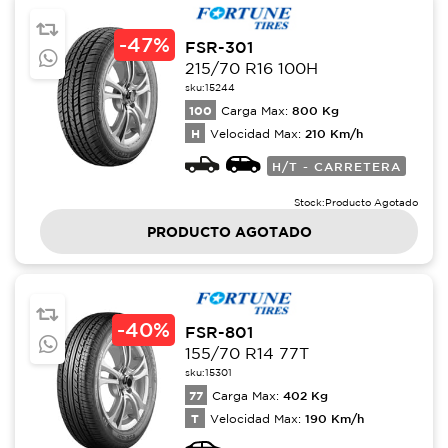
-
47%
FSR-301
215/70 R16 100H
sku:
15244
100
800
Kg
Carga Max:
H
210
Km/h
Velocidad Max:
H/T - CARRETERA
Stock:
Producto Agotado
PRODUCTO AGOTADO
-
40%
FSR-801
155/70 R14 77T
sku:
15301
77
402
Kg
Carga Max:
T
190
Km/h
Velocidad Max: