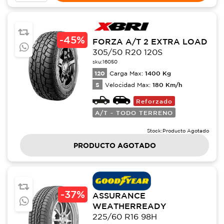
-
45%
FORZA A/T 2 EXTRA LOAD
305/50 R20 120S
sku:
16050
120
1400
Kg
Carga Max:
S
180
Km/h
Velocidad Max:
Reforzado
A/T - TODO TERRENO
Stock:
Producto Agotado
PRODUCTO AGOTADO
-
37%
ASSURANCE
WEATHERREADY
225/60 R16 98H