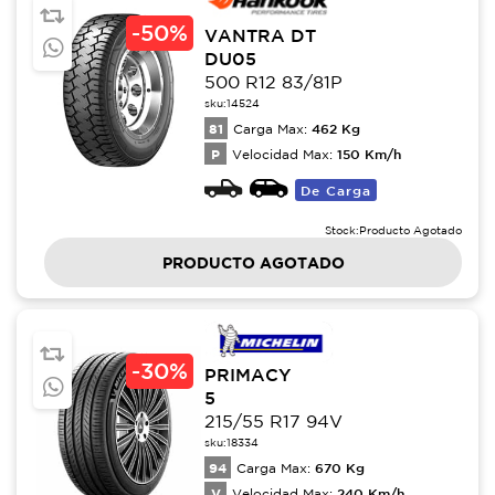
-
50%
VANTRA DT
DU05
500 R12 83/81P
sku:
14524
81
462
Kg
Carga Max:
P
150
Km/h
Velocidad Max:
De Carga
Stock:
Producto Agotado
PRODUCTO AGOTADO
-
30%
PRIMACY
5
215/55 R17 94V
sku:
18334
94
670
Kg
Carga Max:
V
240
Km/h
Velocidad Max: