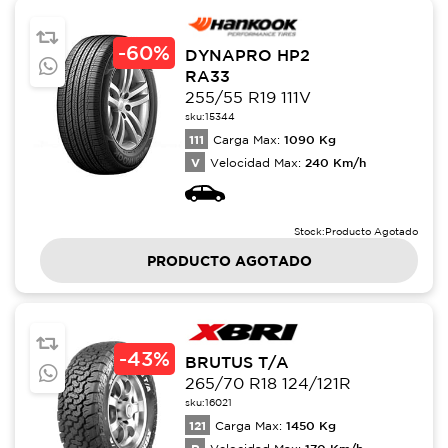
-
60%
DYNAPRO HP2
RA33
255/55 R19 111V
sku:
15344
111
1090
Kg
Carga Max:
V
240
Km/h
Velocidad Max:
Stock:
Producto Agotado
PRODUCTO AGOTADO
-
43%
BRUTUS T/A
265/70 R18 124/121R
sku:
16021
121
1450
Kg
Carga Max:
170
Km/h