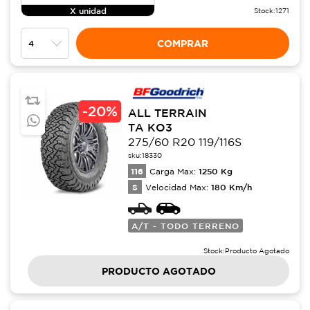
X unidad
Stock:
1271
COMPRAR
-
20%
ALL TERRAIN
TA KO3
275/60 R20 119/116S
sku:
18330
116
1250
Kg
Carga Max:
S
180
Km/h
Velocidad Max:
A/T - TODO TERRENO
Stock:
Producto Agotado
PRODUCTO AGOTADO