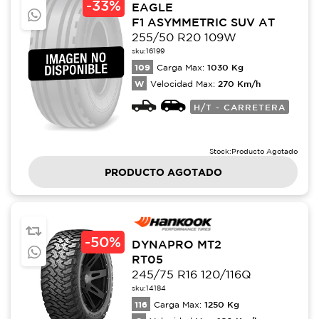
-
33%
EAGLE
F1 ASYMMETRIC SUV AT
255/50 R20 109W
sku:
16199
109
1030
Kg
Carga Max:
W
270
Km/h
Velocidad Max:
H/T - CARRETERA
Stock:
Producto Agotado
PRODUCTO AGOTADO
-
50%
DYNAPRO MT2
RT05
245/75 R16 120/116Q
sku:
14184
116
1250
Kg
Carga Max: