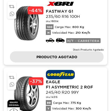
-
44%
FASTWAY G1
235/60 R16 100H
sku:
16004
100
800
Kg
Carga Max:
H
210
Km/h
Velocidad Max:
H/T - CARRETERA
Stock:
Producto Agotado
PRODUCTO AGOTADO
-
37%
EAGLE
F1 ASYMMETRIC 2 ROF
245/40 R20 99Y
sku:
14315
99
775
Kg
EQUIPO
Carga Max:
ORIGINAL
Y
300
Km/h
Velocidad Max: