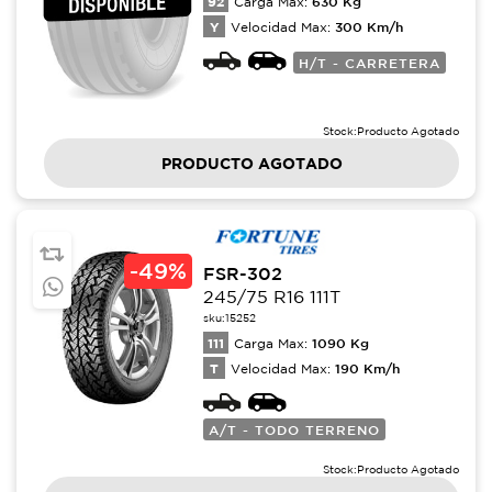
92
630
Kg
Carga Max:
Y
300
Km/h
Velocidad Max:
H/T - CARRETERA
Stock:
Producto Agotado
PRODUCTO AGOTADO
-
49%
FSR-302
245/75 R16 111T
sku:
15252
111
1090
Kg
Carga Max:
T
190
Km/h
Velocidad Max:
A/T - TODO TERRENO
Stock:
Producto Agotado