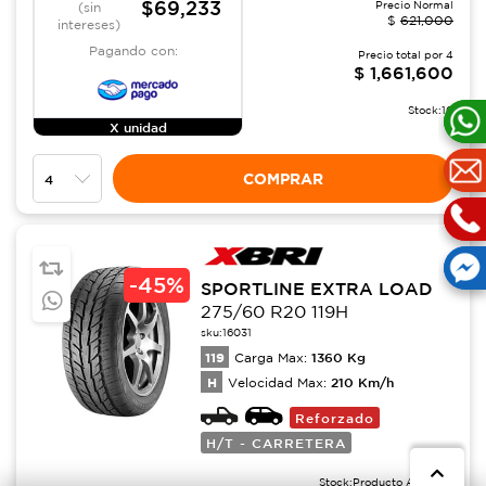
$69,233
Precio Normal
(sin
$
621,000
intereses)
Pagando con:
Precio total por
4
$
1,661,600
Stock:
10
X unidad
COMPRAR
-
45%
SPORTLINE EXTRA LOAD
275/60 R20 119H
sku:
16031
119
1360
Kg
Carga Max:
H
210
Km/h
Velocidad Max:
Reforzado
H/T - CARRETERA
Stock:
Producto Agotado