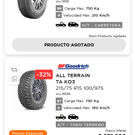
sku:
16191
98
750
Kg
Carga Max:
H
210
Km/h
Velocidad Max:
H/T - CARRETERA
Stock:
Producto Agotado
PRODUCTO AGOTADO
-
32%
ALL TERRAIN
TA KO3
215/75 R15 100/97S
sku:
18339
97
730
Kg
Carga Max:
S
180
Km/h
Velocidad Max:
A/T - TODO TERRENO
Precio Oferta
Precio Especial: