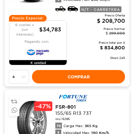
H/T - CARRETERA
Precio Oferta
Precio Especial:
$
208,700
6 cuotas x
$34,783
Precio Normal
(sin
$
299,000
intereses)
Pagando con:
Precio total por
4
$
834,800
Stock:
245
X unidad
COMPRAR
-
47%
FSR-801
155/65 R13 73T
sku:
15295
73
365
Kg
Carga Max:
T
190
Km/h
Velocidad Max: