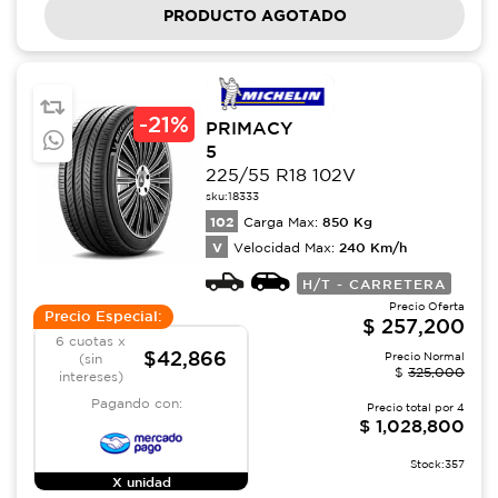
PRODUCTO AGOTADO
-
21%
PRIMACY
5
225/55 R18 102V
sku:
18333
102
850
Kg
Carga Max:
V
240
Km/h
Velocidad Max:
H/T - CARRETERA
Precio Oferta
Precio Especial:
$
257,200
6 cuotas x
$42,866
Precio Normal
(sin
$
325,000
intereses)
Pagando con:
Precio total por
4
$
1,028,800
Stock:
357
X unidad