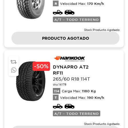
R
170
Km/h
Velocidad Max:
A/T - TODO TERRENO
Stock:
Producto Agotado
PRODUCTO AGOTADO
-
50%
DYNAPRO AT2
RF11
265/60 R18 114T
sku:
14178
114
1180
Kg
Carga Max:
T
190
Km/h
Velocidad Max:
A/T - TODO TERRENO
Stock:
Producto Agotado