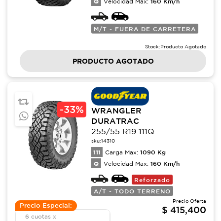
Q
160
Km/h
Velocidad Max:
M/T - FUERA DE CARRETERA
Stock:
Producto Agotado
PRODUCTO AGOTADO
-
33%
WRANGLER
DURATRAC
255/55 R19 111Q
sku:
14310
111
1090
Kg
Carga Max:
Q
160
Km/h
Velocidad Max:
Reforzado
A/T - TODO TERRENO
Precio Oferta
Precio Especial:
$
415,400
6 cuotas x