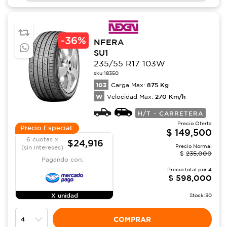
-
36%
NFERA
SU1
235/55 R17 103W
sku:
18350
103
875
Kg
Carga Max:
W
270
Km/h
Velocidad Max:
H/T - CARRETERA
Precio Oferta
Precio Especial:
$
149,500
6 cuotas x
$24,916
Precio Normal
(sin intereses)
$
235,000
Pagando con:
Precio total por
4
$
598,000
X unidad
Stock:
30
COMPRAR