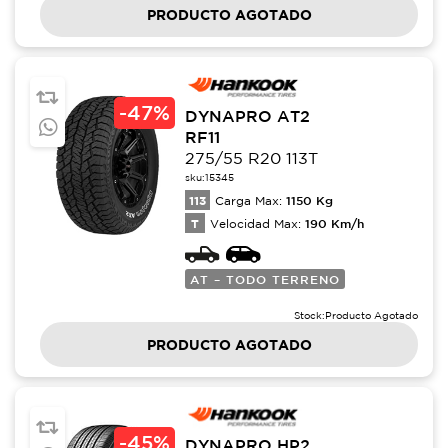
PRODUCTO AGOTADO
-
47%
DYNAPRO AT2
RF11
275/55 R20 113T
sku:
15345
113
1150
Kg
Carga Max:
T
190
Km/h
Velocidad Max:
AT – TODO TERRENO
Stock:
Producto Agotado
PRODUCTO AGOTADO
-
45%
DYNAPRO HP2