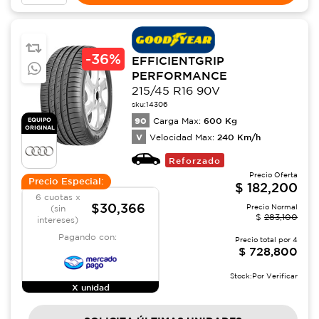
-
36%
EFFICIENTGRIP
PERFORMANCE
215/45 R16 90V
sku:
14306
90
600
Kg
EQUIPO
Carga Max:
ORIGINAL
V
240
Km/h
Velocidad Max:
Reforzado
Precio Oferta
Precio Especial:
$
182,200
6 cuotas x
$30,366
Precio Normal
(sin
$
283,100
intereses)
Pagando con:
Precio total por
4
$
728,800
Stock:
Por Verificar
X unidad