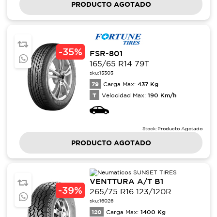
PRODUCTO AGOTADO
-
35%
FSR-801
165/65 R14 79T
sku:
15303
79
437
Kg
Carga Max:
T
190
Km/h
Velocidad Max:
Stock:
Producto Agotado
PRODUCTO AGOTADO
VENTTURA A/T B1
-
39%
265/75 R16 123/120R
sku:
16026
120
1400
Kg
Carga Max: