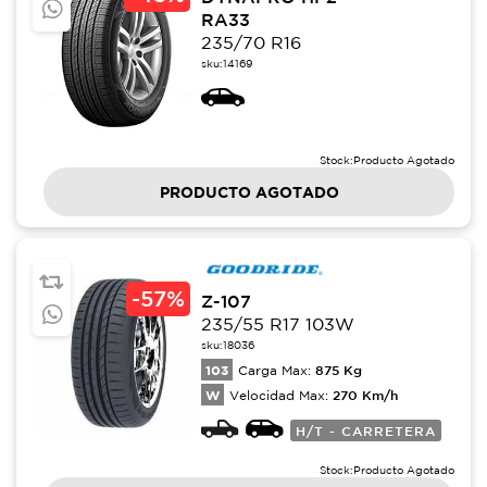
RA33
235/70 R16
sku:
14169
Stock:
Producto Agotado
PRODUCTO AGOTADO
-
57%
Z-107
235/55 R17 103W
sku:
18036
103
875
Kg
Carga Max:
W
270
Km/h
Velocidad Max:
H/T - CARRETERA
Stock:
Producto Agotado