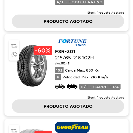
A/T - TODO TERRENO
Stock:
Producto Agotado
PRODUCTO AGOTADO
-
60%
FSR-301
215/65 R16 102H
sku:
15243
102
850
Kg
Carga Max:
H
210
Km/h
Velocidad Max:
H/T - CARRETERA
Stock:
Producto Agotado
PRODUCTO AGOTADO