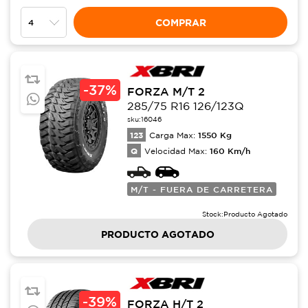
COMPRAR
-
37%
FORZA M/T 2
285/75 R16 126/123Q
sku:
16046
123
1550
Kg
Carga Max:
Q
160
Km/h
Velocidad Max:
M/T - FUERA DE CARRETERA
Stock:
Producto Agotado
PRODUCTO AGOTADO
-
39%
FORZA H/T 2