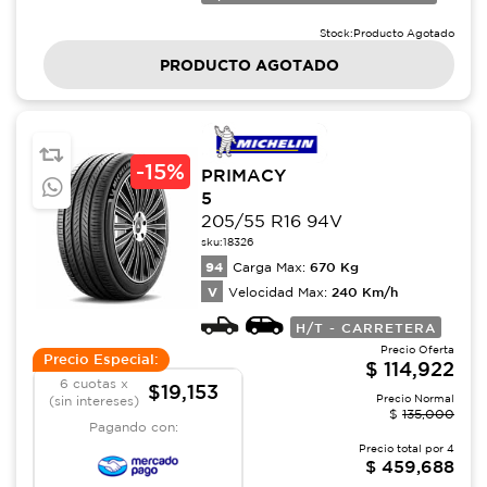
Stock:
Producto Agotado
PRODUCTO AGOTADO
-
15%
PRIMACY
5
205/55 R16 94V
sku:
18326
94
670
Kg
Carga Max:
V
240
Km/h
Velocidad Max:
H/T - CARRETERA
Precio Oferta
Precio Especial:
$
114,922
6 cuotas x
$19,153
Precio Normal
(sin intereses)
$
135,000
Pagando con:
Precio total por
4
$
459,688