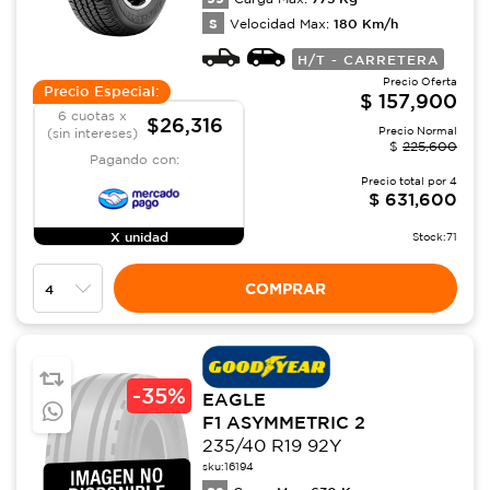
S
180
Km/h
Velocidad Max:
H/T - CARRETERA
Precio Oferta
Precio Especial:
$
157,900
6 cuotas x
$26,316
Precio Normal
(sin intereses)
$
225,600
Pagando con:
Precio total por
4
$
631,600
X unidad
Stock:
71
COMPRAR
-
35%
EAGLE
F1 ASYMMETRIC 2
235/40 R19 92Y
sku:
16194