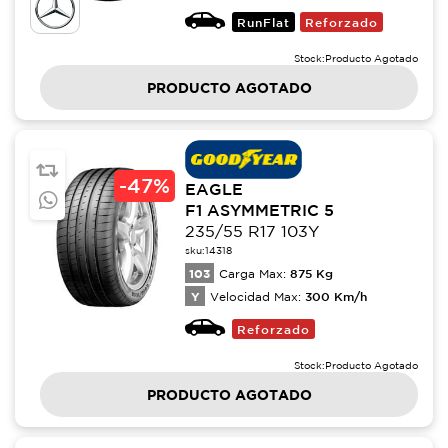
RunFlat
Reforzado
Stock:
Producto Agotado
PRODUCTO AGOTADO
-
47%
EAGLE
F1 ASYMMETRIC 5
235/55 R17 103Y
sku:
14318
103
875
Kg
Carga Max:
Y
300
Km/h
Velocidad Max:
Reforzado
Stock:
Producto Agotado
PRODUCTO AGOTADO