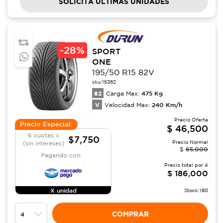
SOLICITA ÚLTIMAS UNIDADES
-
28%
SPORT
ONE
195/50 R15 82V
sku:
15362
82
475
Kg
Carga Max:
V
240
Km/h
Velocidad Max:
Precio Oferta
Precio Especial:
$
46,500
6 cuotas x
$7,750
Precio Normal
(sin intereses)
$
65,000
Pagando con:
Precio total por
4
$
186,000
X unidad
Stock:
180
COMPRAR