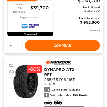
$
238,200
6 cuotas x
$39,700
Precio Normal
(sin
$
350,000
intereses)
Pagando con:
Precio total por
4
$
952,800
Stock:
63
X unidad
COMPRAR
-
60%
DYNAPRO AT2
RF11
265/75 R16 116T
sku:
14182
116
1250
Kg
Carga Max:
T
190
Km/h
Velocidad Max: