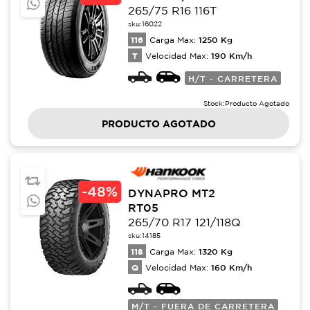
265/75 R16 116T
sku:
16022
116
1250
Kg
Carga Max:
T
190
Km/h
Velocidad Max:
H/T - CARRETERA
Stock:
Producto Agotado
PRODUCTO AGOTADO
-
48%
DYNAPRO MT2
RT05
265/70 R17 121/118Q
sku:
14185
118
1320
Kg
Carga Max:
Q
160
Km/h
Velocidad Max:
M/T - FUERA DE CARRETERA