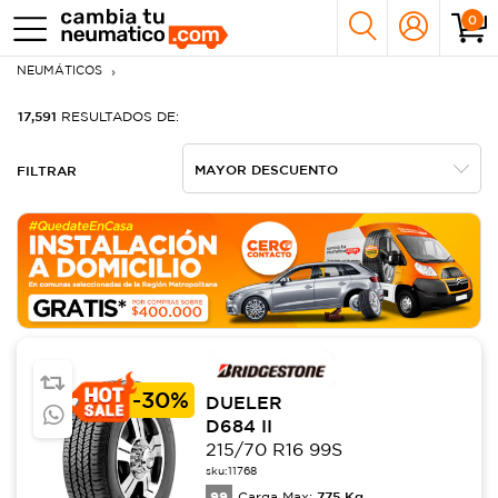
0
NEUMÁTICOS
17,591
RESULTADOS DE:
FILTRAR
-
30%
DUELER
D684 II
215/70 R16 99S
sku:
11768
99
775
Kg
Carga Max: