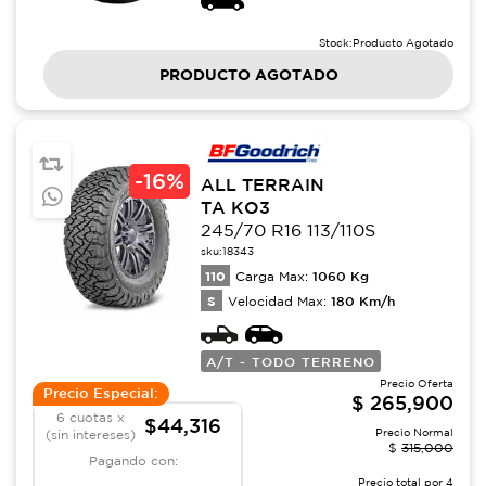
Stock:
Producto Agotado
PRODUCTO AGOTADO
-
16%
ALL TERRAIN
TA KO3
245/70 R16 113/110S
sku:
18343
110
1060
Kg
Carga Max:
S
180
Km/h
Velocidad Max:
A/T - TODO TERRENO
Precio Oferta
Precio Especial:
$
265,900
6 cuotas x
$44,316
Precio Normal
(sin intereses)
$
315,000
Pagando con:
Precio total por
4