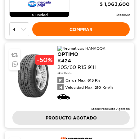
$
1,063,600
X unidad
Stock:
29
COMPRAR
OPTIMO
-
50%
K424
205/60 R15 91H
sku:
15335
91
615
Kg
Carga Max:
H
210
Km/h
Velocidad Max:
Stock:
Producto Agotado
PRODUCTO AGOTADO