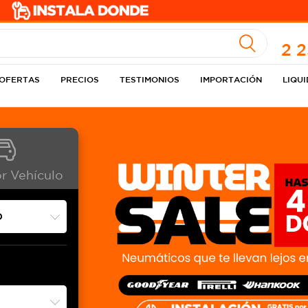
A
2 
OFERTAS
PRECIOS
TESTIMONIOS
IMPORTACIÓN
LIQU
r Vehículo
da?
costado del
ente.