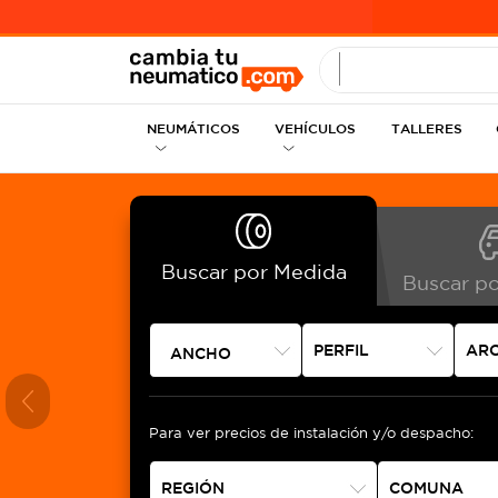
INGRESE MEDID
NEUMÁTICOS
VEHÍCULOS
TALLERES
Buscar por Medida
Buscar po
¿Cómo saber la medi
ANCHO
Para saber, puede revisar en el vehículo, el 
neumático y ver cual requiere exactam
Previous
Para ver precios de instalación y/o despacho: