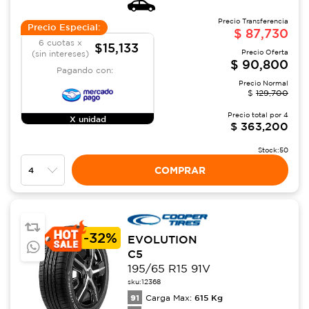
Precio Transferencia
Precio Especial:
$
87,730
6 cuotas x
$15,133
Precio Oferta
(sin intereses)
$
90,800
Pagando con:
Precio Normal
$
129,700
Precio total por
4
X unidad
$
363,200
Stock:
50
COMPRAR
-
32%
EVOLUTION
C5
195/65 R15 91V
sku:
12368
91
615
Kg
Carga Max: