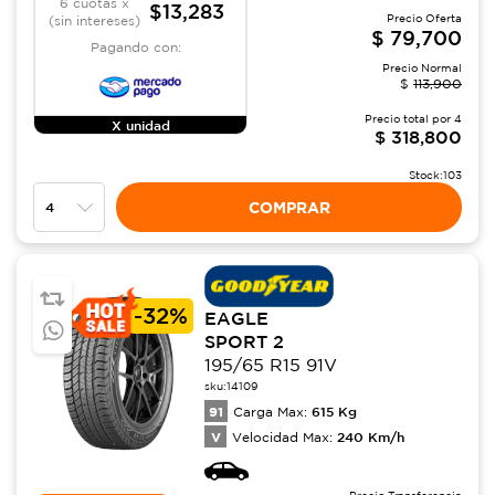
6 cuotas x
$13,283
Precio Oferta
(sin intereses)
$
79,700
Pagando con:
Precio Normal
$
113,900
Precio total por
4
X unidad
$
318,800
Stock:
103
COMPRAR
-
32%
EAGLE
SPORT 2
195/65 R15 91V
sku:
14109
91
615
Kg
Carga Max:
V
240
Km/h
Velocidad Max: