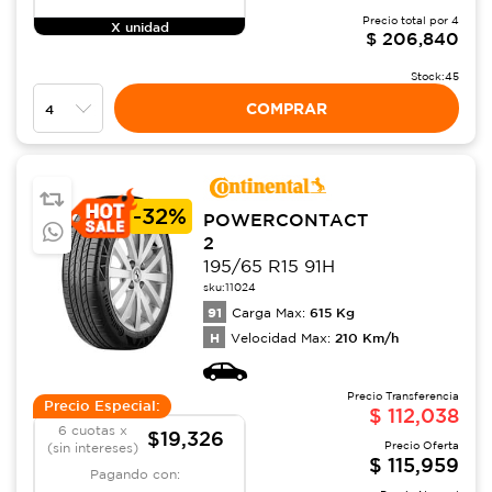
Precio total por
4
X unidad
$
206,840
Stock:
45
COMPRAR
-
32%
POWERCONTACT
2
195/65 R15 91H
sku:
11024
91
615
Kg
Carga Max:
H
210
Km/h
Velocidad Max:
Precio Transferencia
Precio Especial:
$
112,038
6 cuotas x
$19,326
Precio Oferta
(sin intereses)
$
115,959
Pagando con: