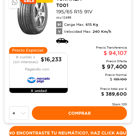
T001
195/65 R15 91V
sku:
12489
91
615
Kg
Carga Max:
V
240
Km/h
Velocidad Max:
Precio Transferencia
Precio Especial:
$
94,107
6 cuotas x
$16,233
Precio Oferta
(sin intereses)
$
97,400
Pagando con:
Precio Normal
$
139,100
Precio total por
4
X unidad
$
389,600
Stock:
100
COMPRAR
NO ENCONTRASTE TU NEUMÁTICO?, HAZ CLICK AQUÍ