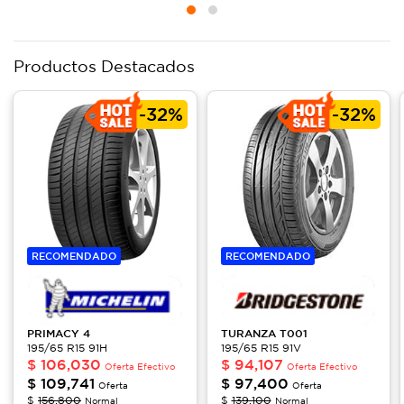
Productos Destacados
-
32%
-
32%
RECOMENDADO
RECOMENDADO
PRIMACY
4
TURANZA
T001
195/65 R15 91H
195/65 R15 91V
$
106,030
$
94,107
Oferta Efectivo
Oferta Efectivo
$
109,741
$
97,400
Oferta
Oferta
$
156,800
$
139,100
Normal
Normal