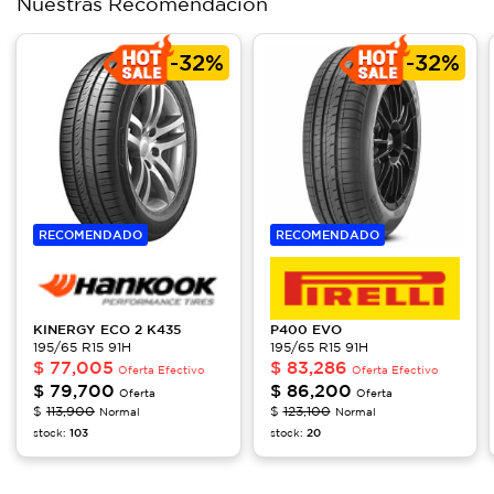
Nuestras Recomendación
-
32%
-
32%
RECOMENDADO
RECOMENDADO
KINERGY ECO 2
K435
P400 EVO
195/65 R15 91H
195/65 R15 91H
$
77,005
$
83,286
Oferta Efectivo
Oferta Efectivo
$
79,700
$
86,200
Oferta
Oferta
$
113,900
$
123,100
Normal
Normal
stock:
103
stock:
20