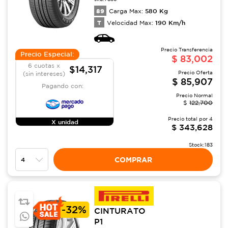
89
580
Kg
Carga Max:
T
190
Km/h
Velocidad Max:
Precio Transferencia
Precio Especial:
$
83,002
6 cuotas x
$14,317
Precio Oferta
(sin intereses)
$
85,907
Pagando con:
Precio Normal
$
122,700
Precio total por
4
X unidad
$
343,628
Stock:
183
COMPRAR
-
32%
CINTURATO
P1