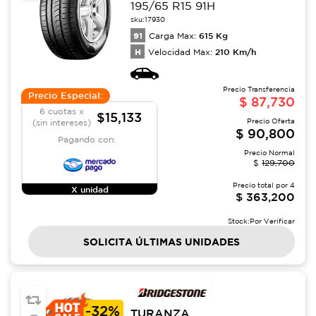
195/65 R15 91H
sku:
17930
91
615
Kg
Carga Max:
H
210
Km/h
Velocidad Max:
Precio Transferencia
Precio Especial:
$
87,730
6 cuotas x
$15,133
Precio Oferta
(sin intereses)
$
90,800
Pagando con:
Precio Normal
$
129,700
Precio total por
4
X unidad
$
363,200
Stock:
Por Verificar
SOLICITA ÚLTIMAS UNIDADES
-
32%
TURANZA