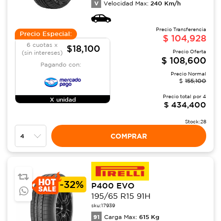
V
240
Km/h
Velocidad Max:
Precio Transferencia
Precio Especial:
$
104,928
6 cuotas x
$18,100
Precio Oferta
(sin intereses)
$
108,600
Pagando con:
Precio Normal
$
155,100
Precio total por
4
X unidad
$
434,400
Stock:
28
COMPRAR
-
32%
P400 EVO
195/65 R15 91H
sku:
17939
91
615
Kg
Carga Max: