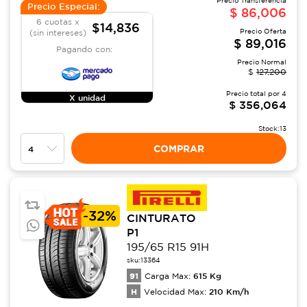
Precio Transferencia
Precio Especial:
$
86,006
6 cuotas x
$14,836
Precio Oferta
(sin intereses)
$
89,016
Pagando con:
Precio Normal
$
127,200
Precio total por
4
X unidad
$
356,064
Stock:
13
COMPRAR
-
32%
CINTURATO
P1
195/65 R15 91H
sku:
13364
91
615
Kg
Carga Max:
H
210
Km/h
Velocidad Max: