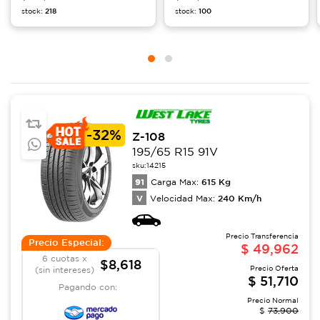
stock:
218
stock:
100
-
32%
Z-108
195/65 R15 91V
sku:
14215
91
615
Kg
Carga Max:
V
240
Km/h
Velocidad Max:
Precio Transferencia
Precio Especial:
$
49,962
6 cuotas x
$8,618
Precio Oferta
(sin intereses)
$
51,710
Pagando con:
Precio Normal
$
73,900