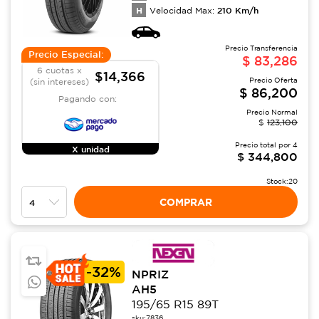
H
210
Km/h
Velocidad Max:
Precio Transferencia
Precio Especial:
$
83,286
6 cuotas x
$14,366
Precio Oferta
(sin intereses)
$
86,200
Pagando con:
Precio Normal
$
123,100
Precio total por
4
X unidad
$
344,800
Stock:
20
COMPRAR
-
32%
NPRIZ
AH5
195/65 R15 89T
sku:
7836