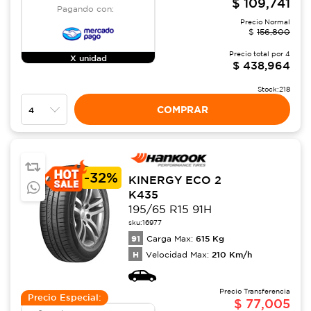
$
109,741
Pagando con:
Precio Normal
$
156,800
Precio total por
4
X unidad
$
438,964
Stock:
218
COMPRAR
-
32%
KINERGY ECO 2
K435
195/65 R15 91H
sku:
16977
91
615
Kg
Carga Max:
H
210
Km/h
Velocidad Max:
Precio Transferencia
Precio Especial:
$
77,005