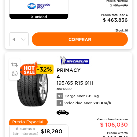
Precio Normal
$
165,700
Precio total por
4
X unidad
$
463,836
Stock:
16
COMPRAR
-
32%
PRIMACY
4
195/65 R15 91H
sku:
12280
91
615
Kg
Carga Max:
H
210
Km/h
Velocidad Max:
Precio Transferencia
Precio Especial:
$
106,030
6 cuotas x
$18,290
Precio Oferta
(sin intereses)