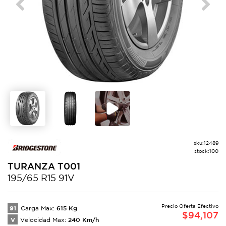
Previous
Next
sku:
12489
stock:
100
TURANZA
T001
195/65 R15 91V
Precio Oferta Efectivo
91
615
Kg
Carga Max:
$
94,107
V
240
Km/h
Velocidad Max: