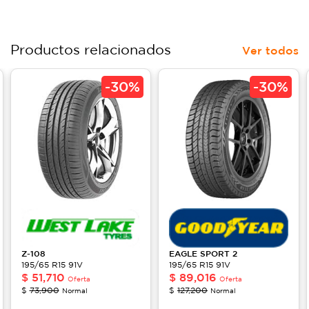
Productos relacionados
Ver todos
-
30%
-
30%
Z-108
EAGLE
SPORT 2
195/65 R15 91V
195/65 R15 91V
$
51,710
$
89,016
Oferta
Oferta
$
73,900
$
127,200
Normal
Normal