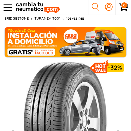
0
BRIDGESTONE
TURANZA T001
195/65 R15
-
32%