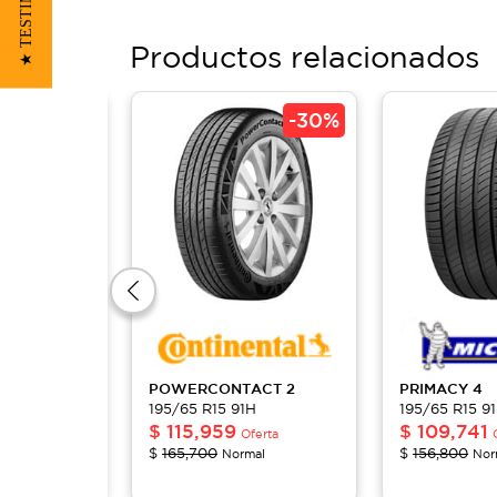
★ TESTIMONIOS
Productos relacionados
-
30%
-
30%
1
POWERCONTACT
2
PRIMACY
4
H
195/65 R15 91H
195/65 R15 9
$
115,959
$
109,741
ferta
Oferta
$
165,700
$
156,800
al
Normal
Nor