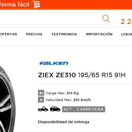
A
2 
OFERTAS
PRECIOS
TESTIMONIOS
IMPORTACIÓN
LIQU
ZIEX
ZE310
195/65 R15 91H
91
615
Kg
Carga Max:
H
210
Km/h
Velocidad Max:
H/T - CARRETERA
Disponibilidad de entrega