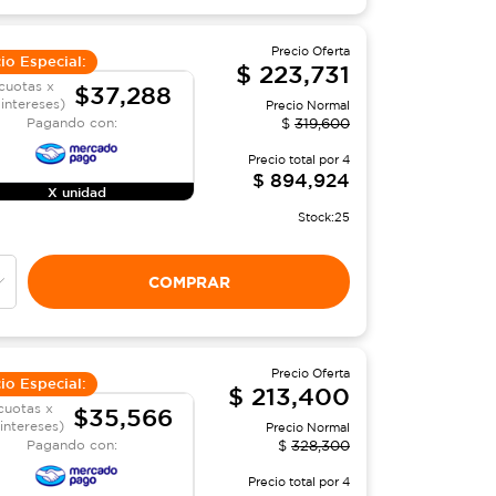
Precio Oferta
io Especial:
$
223,731
cuotas x
$37,288
 intereses)
Precio Normal
Pagando con:
$
319,600
Precio total por
4
$
894,924
X unidad
Stock:
25
COMPRAR
Precio Oferta
io Especial:
$
213,400
cuotas x
$35,566
 intereses)
Precio Normal
Pagando con:
$
328,300
Precio total por
4