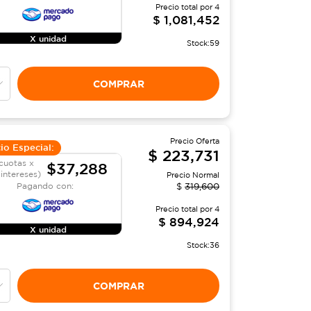
Precio total por
4
$
1,081,452
X unidad
Stock:
59
COMPRAR
Precio Oferta
io Especial:
$
223,731
cuotas x
$37,288
 intereses)
Precio Normal
Pagando con:
$
319,600
Precio total por
4
$
894,924
X unidad
Stock:
36
COMPRAR