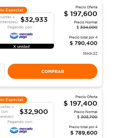
Precio Oferta
io Especial:
$
197,600
cuotas x
$32,933
 intereses)
Precio Normal
Pagando con:
$
304,000
Precio total por
4
$
790,400
X unidad
Stock:
22
COMPRAR
Precio Oferta
io Especial:
$
197,400
cuotas x
$32,900
(sin
Precio Normal
tereses)
$
303,700
Pagando con:
Precio total por
4
$
789,600