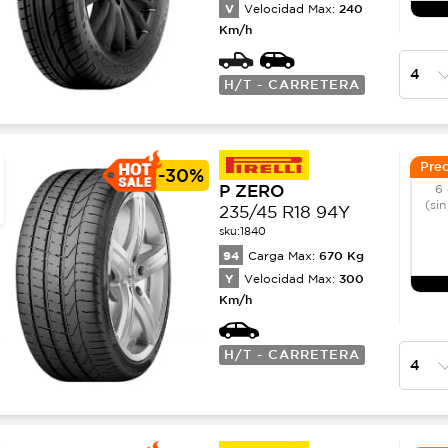
V
240
Velocidad Max:
Km/h
H/T - CARRETERA
Prec
-
30%
P ZERO
6 
(sin
235/45 R18 94Y
sku:
1840
94
670
Kg
Carga Max:
Y
300
Velocidad Max:
Km/h
H/T - CARRETERA