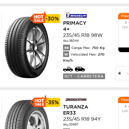
Prec
-
30%
PRIMACY
6 
(sin
4+
235/45 R18 98W
sku:
18044
98
750
Kg
Carga Max:
W
270
Velocidad Max:
Km/h
H/T - CARRETERA
Prec
-
35%
TURANZA
6 
(sin
ER33
235/45 R18 94Y
sku:
10997