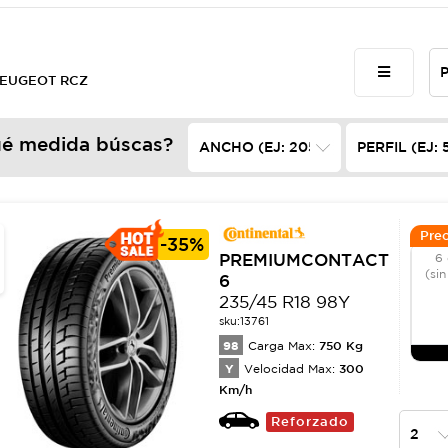
 PEUGEOT RCZ
é medida búscas?
Prec
-
35%
PREMIUMCONTACT
6 
(sin
6
235/45 R18 98Y
sku:
13761
98
750
Kg
Carga Max:
Y
300
Velocidad Max:
Km/h
Reforzado