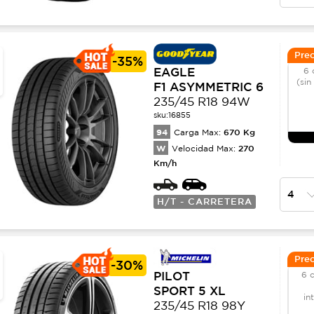
Prec
-
35%
EAGLE
6 
(sin
F1 ASYMMETRIC 6
235/45 R18 94W
sku:
16855
94
670
Kg
Carga Max:
W
270
Velocidad Max:
Km/h
H/T - CARRETERA
Prec
-
30%
PILOT
6 
SPORT 5 XL
in
235/45 R18 98Y