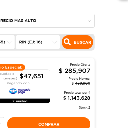
BUSCAR
Precio Oferta
io Especial:
$
285,907
cuotas x
$47,651
 intereses)
Precio Normal
Pagando con:
$
439,900
Precio total por
4
$
1,143,628
X unidad
Stock:
2
COMPRAR