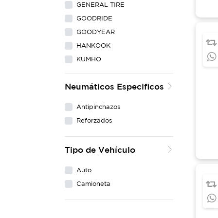
GENERAL TIRE
GOODRIDE
GOODYEAR
HANKOOK
KUMHO
LING LONG
Neumáticos Especificos
MAXXIS
MICHELIN
Antipinchazos
NEXEN
Reforzados
PIRELLI
WESTLAKE
Tipo de Vehículo
YOKOHAMA
Auto
Camioneta