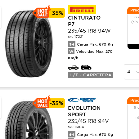
Prec
-
35%
CINTURATO
6 
(sin
P7
235/45 R18 94W
sku:
17221
94
670
Kg
Carga Max:
W
270
Velocidad Max:
Km/h
H/T - CARRETERA
Prec
-
35%
EVOLUTION
6 
SPORT
in
235/45 R18 94V
sku:
16104
94
670
Kg
Carga Max: