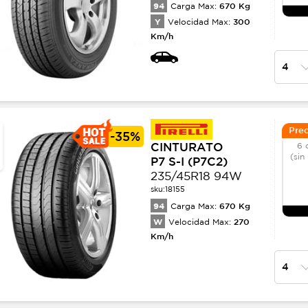
94
670
Kg
Carga Max:
Y
300
Velocidad Max:
Km/h
Prec
-
35%
CINTURATO
6 
(sin
P7 S-I (P7C2)
235/45R18 94W
sku:
18155
94
670
Kg
Carga Max:
W
270
Velocidad Max:
Km/h