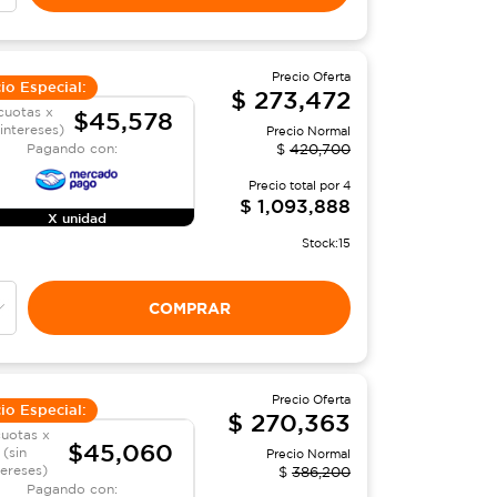
Precio Oferta
io Especial:
$
273,472
cuotas x
$45,578
 intereses)
Precio Normal
Pagando con:
$
420,700
Precio total por
4
$
1,093,888
X unidad
Stock:
15
COMPRAR
Precio Oferta
io Especial:
$
270,363
cuotas x
$45,060
(sin
Precio Normal
tereses)
$
386,200
Pagando con: