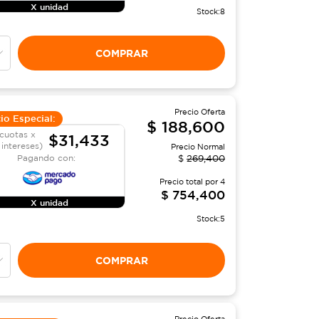
X unidad
Stock:
8
COMPRAR
Precio Oferta
io Especial:
$
188,600
cuotas x
$31,433
 intereses)
Precio Normal
Pagando con:
$
269,400
Precio total por
4
$
754,400
X unidad
Stock:
5
COMPRAR
Precio Oferta