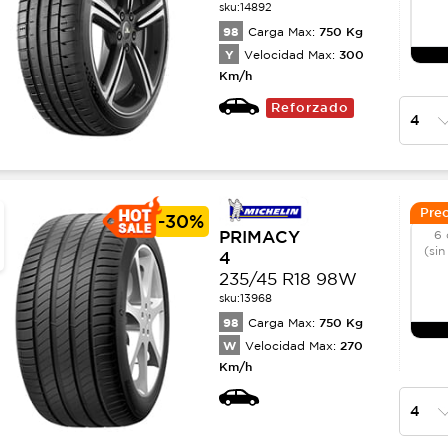
sku:
14892
98
750
Kg
Carga Max:
Y
300
Velocidad Max:
Km/h
Reforzado
Prec
-
30%
PRIMACY
6 
(sin
4
235/45 R18 98W
sku:
13968
98
750
Kg
Carga Max:
W
270
Velocidad Max:
Km/h