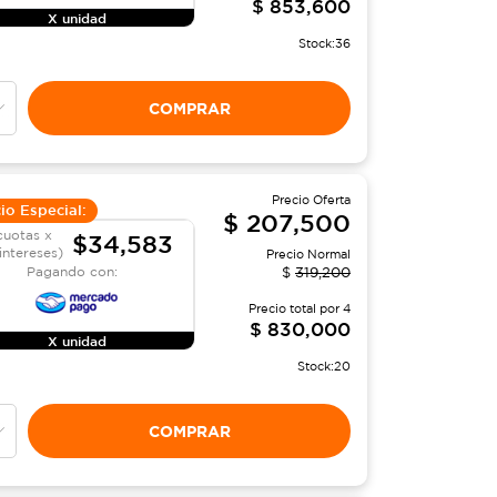
$
853,600
X unidad
Stock:
36
COMPRAR
Precio Oferta
io Especial:
$
207,500
cuotas x
$34,583
 intereses)
Precio Normal
Pagando con:
$
319,200
Precio total por
4
$
830,000
X unidad
Stock:
20
COMPRAR