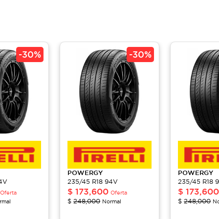
-
30%
-
30%
POWERGY
POWERGY
94V
235/45 R18 94V
235/45 R18 
$
173,600
$
173,600
Oferta
Oferta
$
248,000
$
248,000
rmal
Normal
No