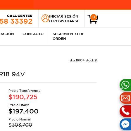
CALL CENTER
INICIAR SESIÓN
0
258 33392
O
REGISTRARSE
IDACIÓN
CONTACTO
SEGUIMIENTO DE
ORDEN
sku:
16104
stock:
8
R18 94V
Precio Transferencia
$
190,725
Precio Oferta
$
197,400
Precio Normal
$
303,700