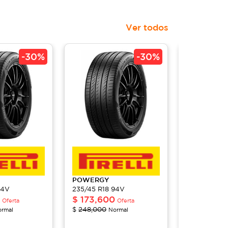
Ver todos
-
30%
-
30%
POWERGY
POWERGY
94V
235/45 R18 94V
235/45 R18
$
173,600
$
173,60
Oferta
Oferta
$
248,000
$
248,000
rmal
Normal
N