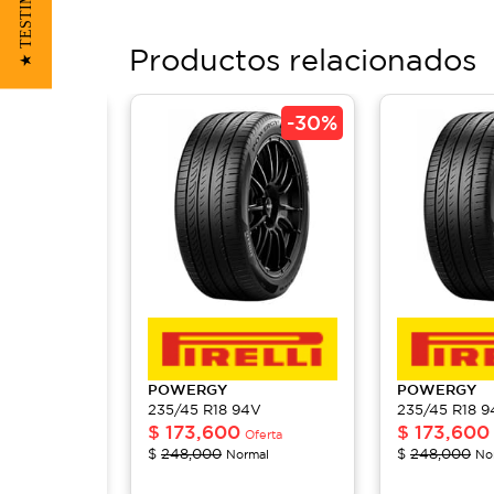
★ TESTIMONIOS
Productos relacionados
-
30%
-
30%
POWERGY
POWERGY
4V
235/45 R18 94V
235/45 R18 
$
173,600
$
173,600
Oferta
Oferta
$
248,000
$
248,000
mal
Normal
No