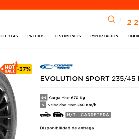
A
2 
OFERTAS
PRECIOS
TESTIMONIOS
IMPORTACIÓN
LIQU
-
37%
EVOLUTION
SPORT
235/45 
94
670
Kg
Carga Max:
V
240
Km/h
Velocidad Max:
H/T - CARRETERA
Disponibilidad de entrega