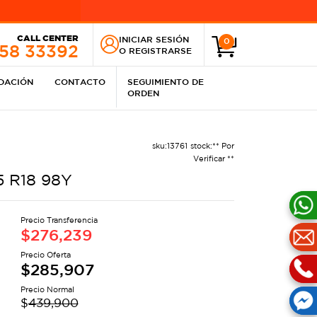
CALL CENTER
INICIAR SESIÓN
0
258 33392
O
REGISTRARSE
IDACIÓN
CONTACTO
SEGUIMIENTO DE
ORDEN
sku:
13761
stock:
** Por
Verificar **
5 R18 98Y
Precio Transferencia
$
276,239
Precio Oferta
$
285,907
Precio Normal
$
439,900