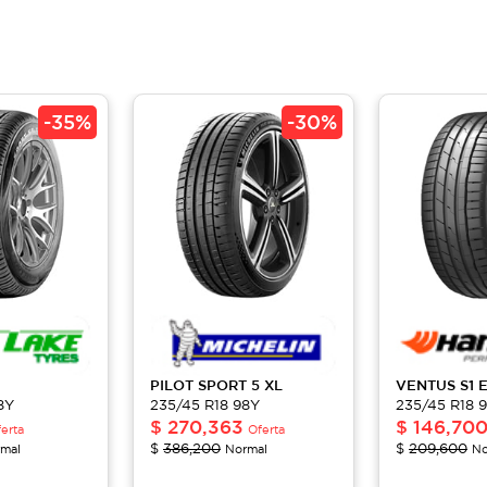
-
35%
-
30%
PILOT
SPORT 5 XL
VENTUS S1
8Y
235/45 R18 98Y
235/45 R18 
$
270,363
$
146,70
erta
Oferta
$
386,200
$
209,600
mal
Normal
No