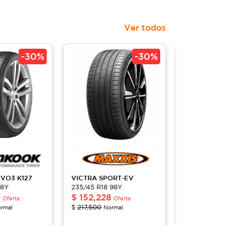
Ver todos
-
30%
-
30%
 EVO3
K127
VICTRA
SPORT-EV
Z-007
98Y
235/45 R18 98Y
235/45 R18 
0
$
152,228
$
96,269
Oferta
Oferta
$
217,500
$
148,100
rmal
Normal
No