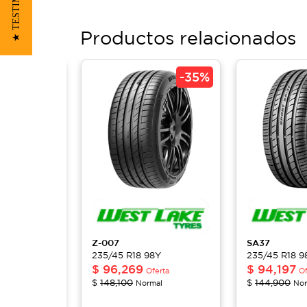
★ TESTIMONIOS
Productos relacionados
-
30%
-
35%
T-EV
Z-007
SA37
8Y
235/45 R18 98Y
235/45 R18 9
$
96,269
$
94,197
ferta
Oferta
Of
$
148,100
$
144,900
al
Normal
Nor