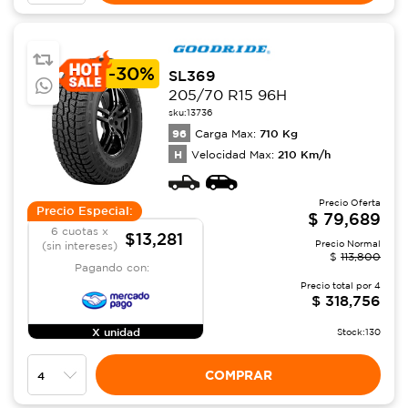
-
30%
SL369
205/70 R15 96H
sku:
13736
96
710
Kg
Carga Max:
H
210
Km/h
Velocidad Max:
Precio Oferta
Precio Especial:
$
79,689
6 cuotas x
$13,281
Precio Normal
(sin intereses)
$
113,800
Pagando con:
Precio total por
4
$
318,756
X unidad
Stock:
130
COMPRAR