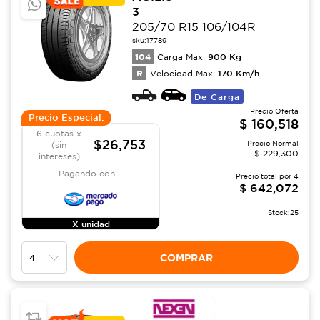
3
205/70 R15 106/104R
sku:
17789
104
900
Kg
Carga Max:
R
170
Km/h
Velocidad Max:
De Carga
Precio Oferta
Precio Especial:
$
160,518
6 cuotas x
$26,753
Precio Normal
(sin
$
229,300
intereses)
Pagando con:
Precio total por
4
$
642,072
Stock:
25
X unidad
COMPRAR