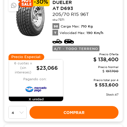
-
30%
DUELER
AT D693
205/70 R15 96T
sku:
7371
96
710
Kg
Carga Max:
T
190
Km/h
Velocidad Max:
A/T - TODO TERRENO
Precio Oferta
Precio Especial:
$
138,400
6 cuotas x
$23,066
Precio Normal
(sin
$
197,700
intereses)
Pagando con:
Precio total por
4
$
553,600
Stock:
47
X unidad
COMPRAR