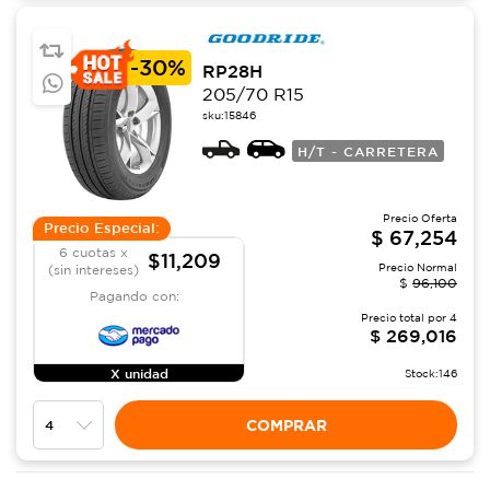
-
30%
RP28H
205/70 R15
sku:
15846
H/T - CARRETERA
Precio Oferta
Precio Especial:
$
67,254
6 cuotas x
$11,209
Precio Normal
(sin intereses)
$
96,100
Pagando con:
Precio total por
4
$
269,016
X unidad
Stock:
146
COMPRAR