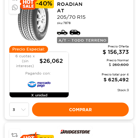
-
40%
ROADIAN
AT
205/70 R15
sku:
7878
A/T - TODO TERRENO
Precio Oferta
Precio Especial:
$
156,373
6 cuotas x
$26,062
Precio Normal
(sin
$
260,600
intereses)
Pagando con:
Precio total por
4
$
625,492
Stock:
3
X unidad
COMPRAR