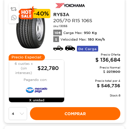
-
40%
RY53A
205/70 R15 106S
sku:
13055
106
950
Kg
Carga Max:
S
180
Km/h
Velocidad Max:
De Carga
Precio Oferta
Precio Especial:
$
136,684
6 cuotas x
$22,780
Precio Normal
(sin
$
227,800
intereses)
Pagando con:
Precio total por
4
$
546,736
Stock:
6
X unidad
COMPRAR