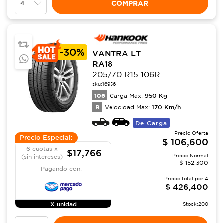
COMPRAR
-
30%
VANTRA LT
RA18
205/70 R15 106R
sku:
16956
106
950
Kg
Carga Max:
R
170
Km/h
Velocidad Max:
De Carga
Precio Oferta
Precio Especial:
$
106,600
6 cuotas x
$17,766
Precio Normal
(sin intereses)
$
152,300
Pagando con:
Precio total por
4
$
426,400
X unidad
Stock:
200