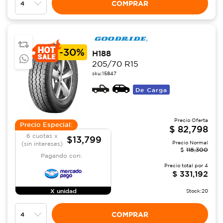
COMPRAR
-
30%
H188
205/70 R15
sku:
15847
De Carga
Precio Oferta
Precio Especial:
$
82,798
6 cuotas x
$13,799
Precio Normal
(sin intereses)
$
118,300
Pagando con:
Precio total por
4
$
331,192
X unidad
Stock:
20
COMPRAR