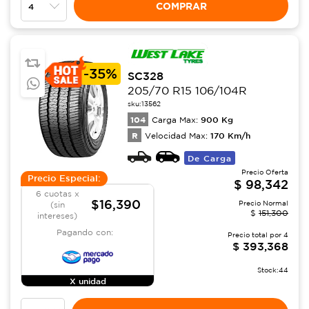
COMPRAR
-
35%
SC328
205/70 R15 106/104R
sku:
13562
104
900
Kg
Carga Max:
R
170
Km/h
Velocidad Max:
De Carga
Precio Oferta
Precio Especial:
$
98,342
6 cuotas x
$16,390
Precio Normal
(sin
$
151,300
intereses)
Pagando con:
Precio total por
4
$
393,368
Stock:
44
X unidad