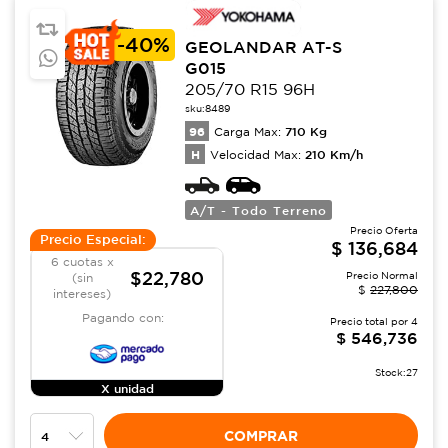
-
40%
GEOLANDAR AT-S
G015
205/70 R15 96H
sku:
8489
96
710
Kg
Carga Max:
H
210
Km/h
Velocidad Max:
A/T - Todo Terreno
Precio Oferta
Precio Especial:
$
136,684
6 cuotas x
$22,780
Precio Normal
(sin
$
227,800
intereses)
Pagando con:
Precio total por
4
$
546,736
Stock:
27
X unidad
COMPRAR