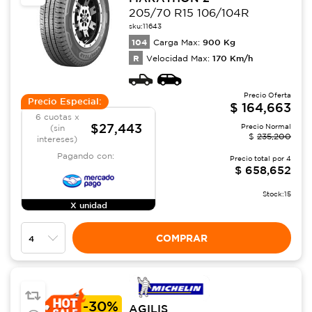
205/70 R15 106/104R
sku:
11643
104
900
Kg
Carga Max:
R
170
Km/h
Velocidad Max:
Precio Oferta
Precio Especial:
$
164,663
6 cuotas x
$27,443
Precio Normal
(sin
$
235,200
intereses)
Pagando con:
Precio total por
4
$
658,652
Stock:
15
X unidad
COMPRAR
-
30%
AGILIS