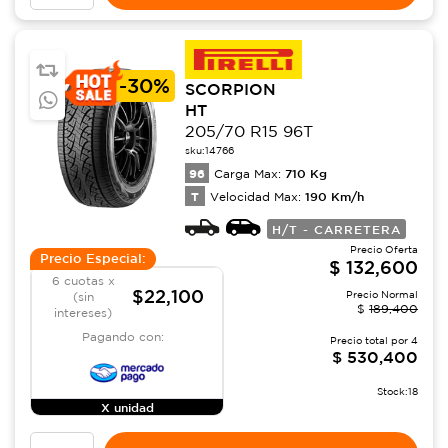
-
30%
SCORPION
HT
205/70 R15 96T
sku:
14766
96
710
Kg
Carga Max:
T
190
Km/h
Velocidad Max:
H/T - CARRETERA
Precio Oferta
Precio Especial:
$
132,600
6 cuotas x
$22,100
Precio Normal
(sin
$
189,400
intereses)
Pagando con:
Precio total por
4
$
530,400
Stock:
18
X unidad