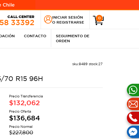
CALL CENTER
INICIAR SESIÓN
0
258 33392
O
REGISTRARSE
IDACIÓN
CONTACTO
SEGUIMIENTO DE
ORDEN
sku:
8489
stock:
27
/70 R15 96H
Precio Transferencia
$
132,062
Precio Oferta
$
136,684
Precio Normal
$
227,800