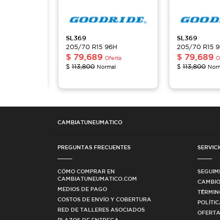
SL369
SL369
6H
205/70 R15 96H
205/70 R15 
$
79,689
$
79,689
erta
Oferta
O
$
113,800
$
113,800
al
Normal
Nor
CAMBIATUNEUMATICO
PREGUNTAS FRECUENTES
SERVICI
CÓMO COMPRAR EN
SEGUIM
CAMBIATUNEUMATICO.COM
CAMBIO
MEDIOS DE PAGO
TÉRMIN
COSTOS DE ENVÍO Y COBERTURA
POLÍTI
RED DE TALLERES ASOCIADOS
OFERTA
PLAZOS DE ENTREGA