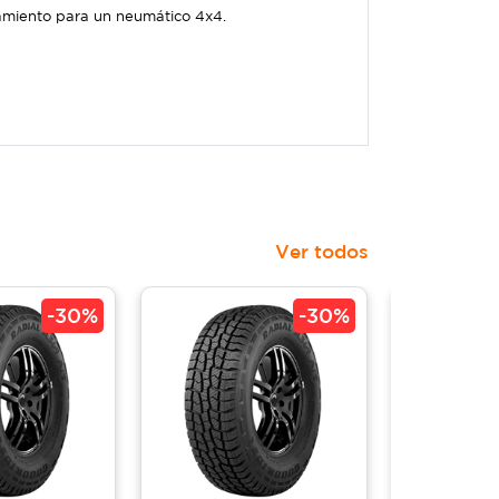
damiento para un neumático 4x4.
Ver todos
-
30%
-
30%