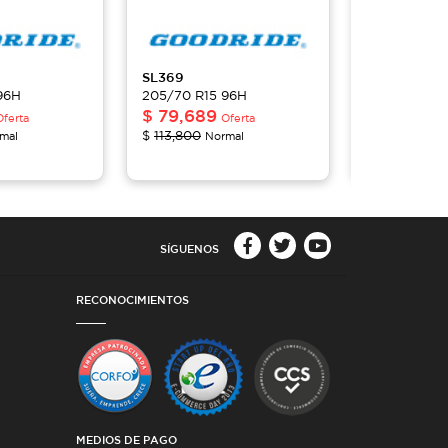
SL369
SL369
96H
205/70 R15 96H
205/70 R15
$
79,689
$
79,689
Oferta
Oferta
$
113,800
$
113,800
mal
Normal
No
SÍGUENOS
RECONOCIMIENTOS
MEDIOS DE PAGO