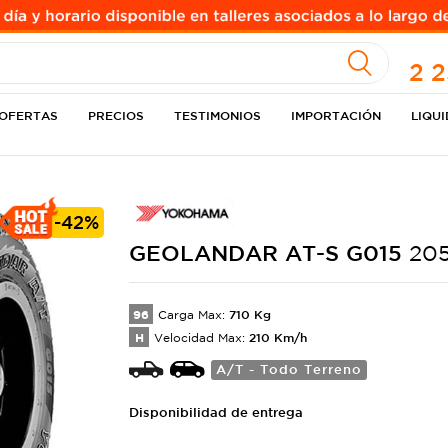
A
2 
OFERTAS
PRECIOS
TESTIMONIOS
IMPORTACIÓN
LIQU
-
42%
GEOLANDAR AT-S
G015
205
96
710
Kg
Carga Max:
H
210
Km/h
Velocidad Max:
A/T - Todo Terreno
Disponibilidad de entrega