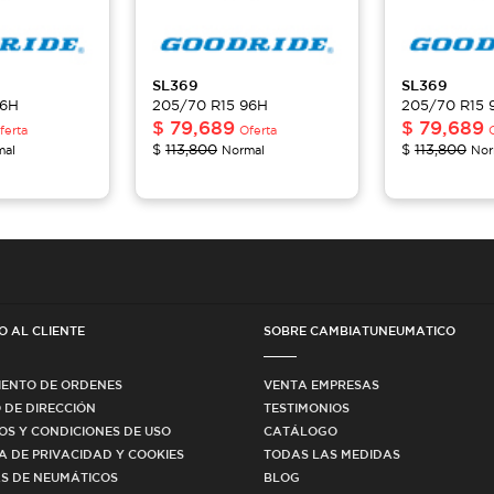
SL369
SL369
96H
205/70 R15 96H
205/70 R15 
$
79,689
$
79,689
ferta
Oferta
$
113,800
$
113,800
mal
Normal
Nor
O AL CLIENTE
SOBRE CAMBIATUNEUMATICO
IENTO DE ORDENES
VENTA EMPRESAS
 DE DIRECCIÓN
TESTIMONIOS
OS Y CONDICIONES DE USO
CATÁLOGO
CA DE PRIVACIDAD Y COOKIES
TODAS LAS MEDIDAS
S DE NEUMÁTICOS
BLOG