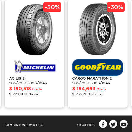
-
30%
-
30%
AGILIS
3
CARGO
MARATHON 2
205/70 R15 106/104R
205/70 R15 106/104R
$
160,518
$
164,663
Oferta
Oferta
$
229,300
$
235,200
Normal
Normal
CAMBIATUNEUMATICO
SÍGUENOS