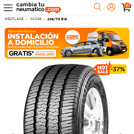
0
WESTLAKE
SC328
205/70 R15
-
37%