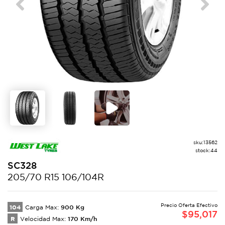
Previous
Next
sku:
13562
stock:
44
SC328
205/70 R15 106/104R
Precio Oferta Efectivo
104
900
Kg
Carga Max:
$
95,017
R
170
Km/h
Velocidad Max: