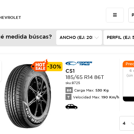
 CHEVROLET
é medida búscas?
Prec
-
30%
CS1
6 
(sin
185/65 R14 86T
sku:
8725
86
530
Kg
Carga Max:
T
190
Km/h
Velocidad Max: