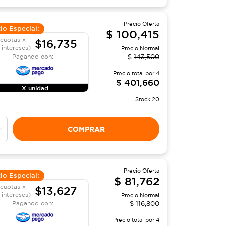
Precio Oferta
io Especial:
$
100,415
 cuotas x
$16,735
 intereses)
Precio Normal
Pagando con:
$
143,500
Precio total por
4
$
401,660
X unidad
Stock:
20
COMPRAR
Precio Oferta
io Especial:
$
81,762
 cuotas x
$13,627
n intereses)
Precio Normal
Pagando con:
$
116,800
Precio total por
4