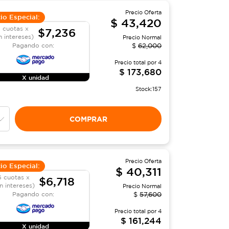
Precio Oferta
io Especial:
$
43,420
 cuotas x
$7,236
n intereses)
Precio Normal
Pagando con:
$
62,000
Precio total por
4
$
173,680
X unidad
Stock:
157
COMPRAR
Precio Oferta
io Especial:
$
40,311
6 cuotas x
$6,718
in intereses)
Precio Normal
Pagando con:
$
57,600
Precio total por
4
$
161,244
X unidad