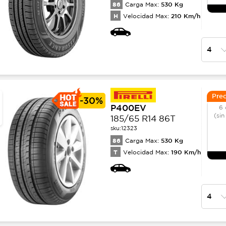
86
530
Kg
Carga Max:
H
210
Km/h
Velocidad Max:
Prec
-
30%
P400EV
6 
(sin
185/65 R14 86T
sku:
12323
86
530
Kg
Carga Max:
T
190
Km/h
Velocidad Max: