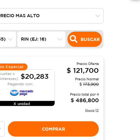
BUSCAR
Precio Oferta
io Especial:
$
121,700
cuotas x
$20,283
 intereses)
Precio Normal
Pagando con:
$
173,900
Precio total por
4
$
486,800
X unidad
Stock:
12
COMPRAR