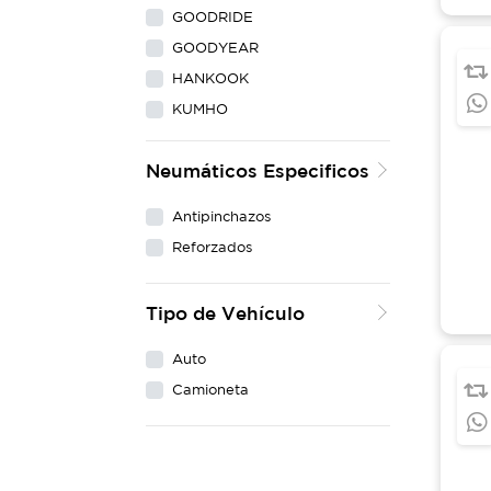
GOODRIDE
GOODYEAR
HANKOOK
KUMHO
LING LONG
Neumáticos Especificos
MAXXIS
MICHELIN
Antipinchazos
NEXEN
Reforzados
PIRELLI
WESTLAKE
Tipo de Vehículo
YOKOHAMA
Auto
Camioneta