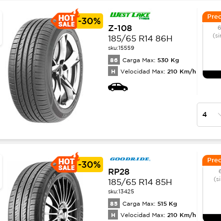
Prec
-
30%
Z-108
6
(si
185/65 R14 86H
sku:
15559
86
530
Kg
Carga Max:
H
210
Km/h
Velocidad Max:
Prec
-
30%
RP28
(s
185/65 R14 85H
sku:
13425
85
515
Kg
Carga Max:
H
210
Km/h
Velocidad Max: