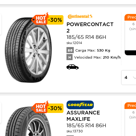
Prec
-
30%
POWERCONTACT
6
(sin
2
185/65 R14 86H
sku:
12014
86
530
Kg
Carga Max:
H
210
Km/h
Velocidad Max:
Prec
-
30%
ASSURANCE
6
(si
MAXLIFE
185/65 R14 86H
sku:
13730