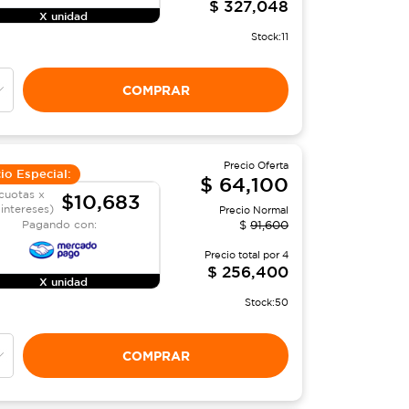
$
327,048
X unidad
Stock:
11
COMPRAR
Precio Oferta
io Especial:
$
64,100
cuotas x
$10,683
 intereses)
Precio Normal
Pagando con:
$
91,600
Precio total por
4
$
256,400
X unidad
Stock:
50
COMPRAR