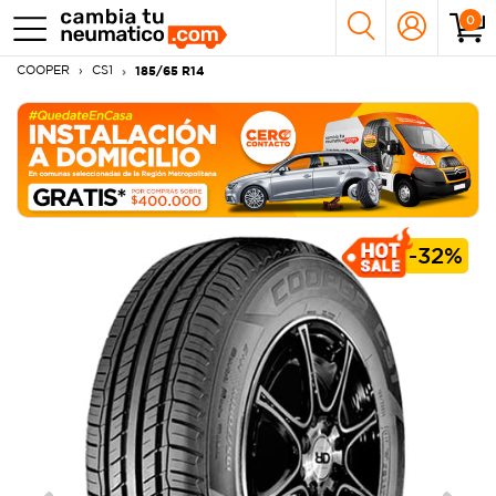
0
COOPER
CS1
185/65 R14
-
32%