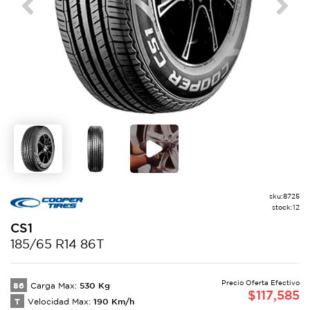
Previous
Next
sku:
8725
stock:
12
CS1
185/65 R14 86T
Precio Oferta Efectivo
86
530
Kg
Carga Max:
$
117,585
T
190
Km/h
Velocidad Max: