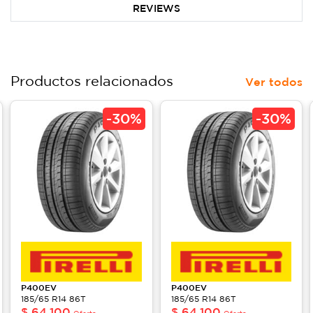
REVIEWS
Productos relacionados
Ver todos
-
30%
-
30%
P400EV
P400EV
185/65 R14 86T
185/65 R14 86T
$
64,100
$
64,100