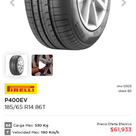
Previous
Next
sku:
12323
stock:
50
P400EV
185/65 R14 86T
Precio Oferta Efectivo
86
530
Kg
Carga Max:
$
61,933
T
190
Km/h
Velocidad Max: