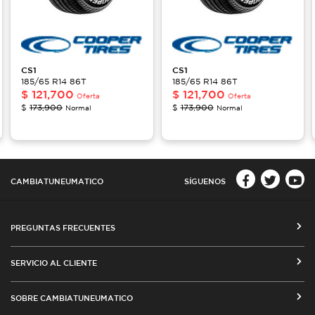
CS1
CS1
185/65 R14 86T
185/65 R14 86T
$
121,700
$
121,700
Oferta
Oferta
$
173,900
$
173,900
Normal
Normal
CAMBIATUNEUMATICO
SÍGUENOS
PREGUNTAS FRECUENTES
CÓMO COMPRAR EN CAMBIATUNEUMATICO.COM
SERVICIO AL CLIENTE
MEDIOS DE PAGO
SEGUIMIENTO DE ORDENES
SOBRE CAMBIATUNEUMATICO
COSTOS DE ENVÍO Y COBERTURA