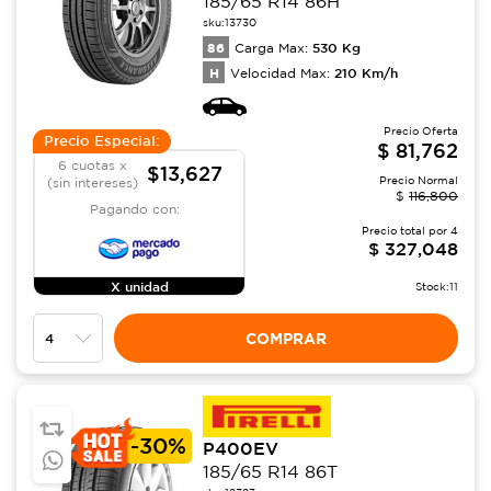
185/65 R14 86H
sku:
13730
86
530
Kg
Carga Max:
H
210
Km/h
Velocidad Max:
Precio Oferta
Precio Especial:
$
81,762
6 cuotas x
$13,627
Precio Normal
(sin intereses)
$
116,800
Pagando con:
Precio total por
4
$
327,048
X unidad
Stock:
11
COMPRAR
-
30%
P400EV
185/65 R14 86T