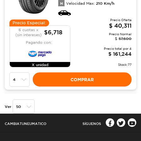
H
210
Km/h
Velocidad Max:
Precio Oferta
Precio Especial:
$
40,311
6 cuotas x
$6,718
Precio Normal
(sin intereses)
$
57,600
Pagando con:
Precio total por
4
$
161,244
X unidad
Stock:
77
COMPRAR
Ver
CAMBIATUNEUMATICO
SÍGUENOS