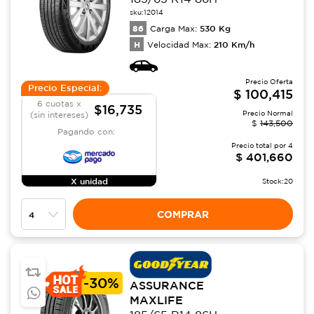
sku:
12014
86
530
Kg
Carga Max:
H
210
Km/h
Velocidad Max:
Precio Oferta
Precio Especial:
$
100,415
6 cuotas x
$16,735
Precio Normal
(sin intereses)
$
143,500
Pagando con:
Precio total por
4
$
401,660
X unidad
Stock:
20
COMPRAR
-
30%
ASSURANCE
MAXLIFE