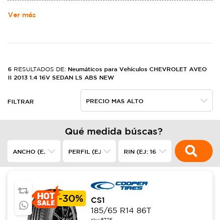
MOTORS. NACIó DE LA ALIANZA DE LOUIS CHEVROLET Y WILLIAM
CRAPO DURANT EL 3 DE NOVIEMBRE DE 1911,2​ EN LOS ESTADOS
Ver más
UNIDOS, FABRICANDO AUTOMóVILES ROBUSTOS.
6
Neumáticos para Vehículos CHEVROLET AVEO
RESULTADOS DE:
II 2013 1.4 16V SEDAN LS ABS NEW
FILTRAR
Qué medida búscas?
-
30%
CS1
185/65 R14 86T
sku:
8725