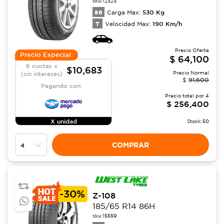
sku:
12323
86
530
Kg
Carga Max:
T
190
Km/h
Velocidad Max:
Precio Oferta
Precio Especial:
$
64,100
6 cuotas x
$10,683
Precio Normal
(sin intereses)
$
91,600
Pagando con:
Precio total por
4
$
256,400
X unidad
Stock:
50
COMPRAR
-
30%
Z-108
185/65 R14 86H
sku:
15559