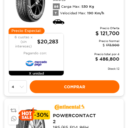
86
530
Kg
Carga Max:
T
190
Km/h
Velocidad Max:
Precio Oferta
Precio Especial:
$
121,700
6 cuotas x
$20,283
Precio Normal
(sin
$
173,900
intereses)
Pagando con:
Precio total por
4
$
486,800
Stock:
12
X unidad
COMPRAR
-
30%
POWERCONTACT
2
185/65 R14 86H