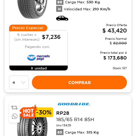
86
530
Kg
Carga Max:
H
210
Km/h
Velocidad Max:
Precio Oferta
Precio Especial:
$
43,420
6 cuotas x
$7,236
Precio Normal
(sin intereses)
$
62,000
Pagando con:
Precio total por
4
$
173,680
X unidad
Stock:
157
COMPRAR
-
30%
RP28
185/65 R14 85H
sku:
13425
85
515
Kg
Carga Max: