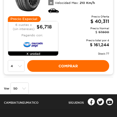
H
210
Km/h
Velocidad Max:
Precio Oferta
Precio Especial:
$
40,311
6 cuotas x
$6,718
Precio Normal
(sin intereses)
$
57,600
Pagando con:
Precio total por
4
$
161,244
X unidad
Stock:
77
COMPRAR
Ver
CAMBIATUNEUMATICO
SÍGUENOS