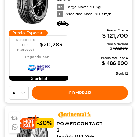
86
530
Kg
Carga Max:
T
190
Km/h
Velocidad Max:
Precio Oferta
Precio Especial:
$
121,700
6 cuotas x
$20,283
Precio Normal
(sin
$
173,900
intereses)
Pagando con:
Precio total por
4
$
486,800
Stock:
12
X unidad
COMPRAR
-
30%
POWERCONTACT
2
185/65 R14 86H