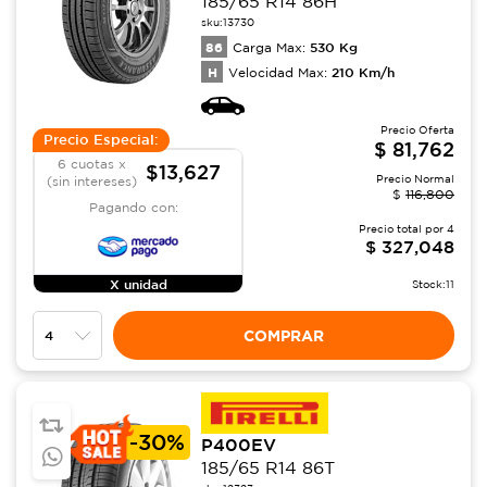
185/65 R14 86H
sku:
13730
86
530
Kg
Carga Max:
H
210
Km/h
Velocidad Max:
Precio Oferta
Precio Especial:
$
81,762
6 cuotas x
$13,627
Precio Normal
(sin intereses)
$
116,800
Pagando con:
Precio total por
4
$
327,048
X unidad
Stock:
11
COMPRAR
-
30%
P400EV
185/65 R14 86T