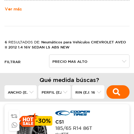
MOTORS. NACIó DE LA ALIANZA DE LOUIS CHEVROLET Y WILLIAM
CRAPO DURANT EL 3 DE NOVIEMBRE DE 1911,2​ EN LOS ESTADOS
Ver más
UNIDOS, FABRICANDO AUTOMóVILES ROBUSTOS.
6
Neumáticos para Vehículos CHEVROLET AVEO
RESULTADOS DE:
II 2012 1.4 16V SEDAN LS ABS NEW
FILTRAR
Qué medida búscas?
-
30%
CS1
185/65 R14 86T
sku:
8725