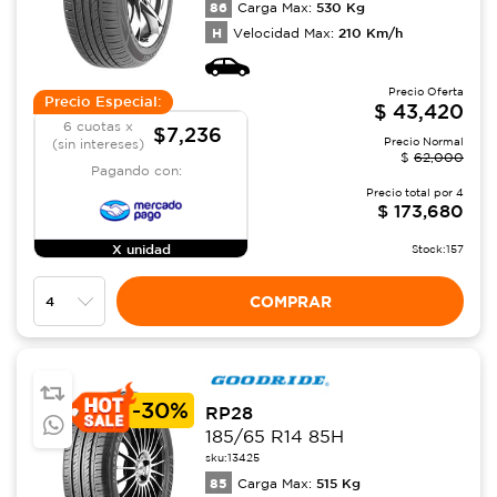
86
530
Kg
Carga Max:
H
210
Km/h
Velocidad Max:
Precio Oferta
Precio Especial:
$
43,420
6 cuotas x
$7,236
Precio Normal
(sin intereses)
$
62,000
Pagando con:
Precio total por
4
$
173,680
X unidad
Stock:
157
COMPRAR
-
30%
RP28
185/65 R14 85H
sku:
13425
85
515
Kg
Carga Max: