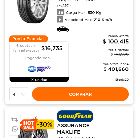
sku:
12014
86
530
Kg
Carga Max:
H
210
Km/h
Velocidad Max:
Precio Oferta
Precio Especial:
$
100,415
6 cuotas x
$16,735
Precio Normal
(sin intereses)
$
143,500
Pagando con:
Precio total por
4
$
401,660
X unidad
Stock:
20
COMPRAR
-
30%
ASSURANCE
MAXLIFE