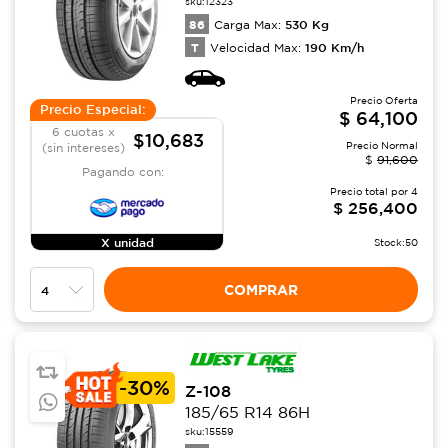
sku:
12323
86
530
Kg
Carga Max:
T
190
Km/h
Velocidad Max:
Precio Oferta
Precio Especial:
$
64,100
6 cuotas x
$10,683
Precio Normal
(sin intereses)
$
91,600
Pagando con:
Precio total por
4
$
256,400
X unidad
Stock:
50
COMPRAR
-
30%
Z-108
185/65 R14 86H
sku:
15559