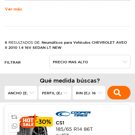
MOTORS. NACIó DE LA ALIANZA DE LOUIS CHEVROLET Y WILLIAM
CRAPO DURANT EL 3 DE NOVIEMBRE DE 1911,2​ EN LOS ESTADOS
Ver más
UNIDOS, FABRICANDO AUTOMóVILES ROBUSTOS.
6
Neumáticos para Vehículos CHEVROLET AVEO
RESULTADOS DE:
II 2010 1.4 16V SEDAN LT NEW
FILTRAR
Qué medida búscas?
-
30%
CS1
185/65 R14 86T
sku:
8725