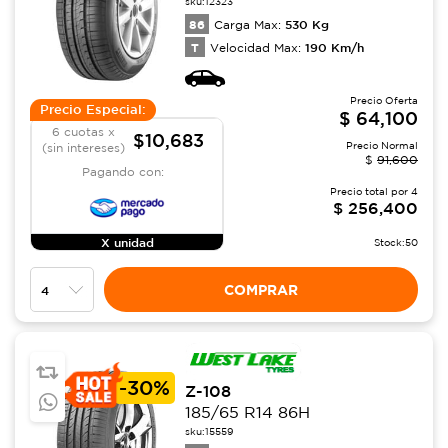
sku:
12323
86
530
Kg
Carga Max:
T
190
Km/h
Velocidad Max:
Precio Oferta
Precio Especial:
$
64,100
6 cuotas x
$10,683
Precio Normal
(sin intereses)
$
91,600
Pagando con:
Precio total por
4
$
256,400
X unidad
Stock:
50
COMPRAR
-
30%
Z-108
185/65 R14 86H
sku:
15559