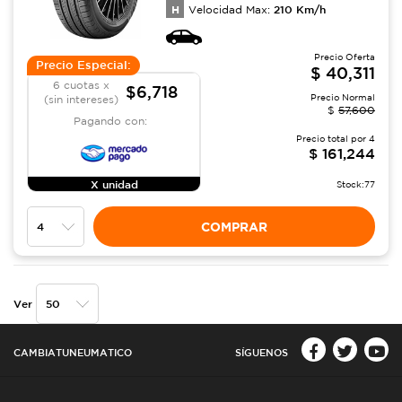
H
210
Km/h
Velocidad Max:
Precio Oferta
Precio Especial:
$
40,311
6 cuotas x
$6,718
Precio Normal
(sin intereses)
$
57,600
Pagando con:
Precio total por
4
$
161,244
X unidad
Stock:
77
COMPRAR
Ver
CAMBIATUNEUMATICO
SÍGUENOS