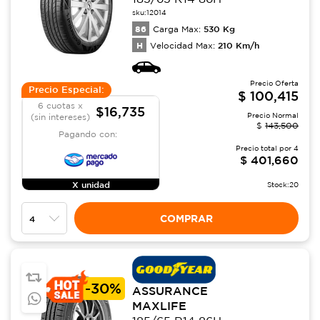
sku:
12014
86
530
Kg
Carga Max:
H
210
Km/h
Velocidad Max:
Precio Oferta
Precio Especial:
$
100,415
6 cuotas x
$16,735
Precio Normal
(sin intereses)
$
143,500
Pagando con:
Precio total por
4
$
401,660
X unidad
Stock:
20
COMPRAR
-
30%
ASSURANCE
MAXLIFE