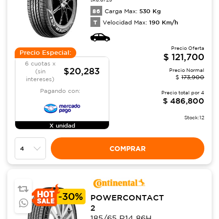
86
530
Kg
Carga Max:
T
190
Km/h
Velocidad Max:
Precio Oferta
Precio Especial:
$
121,700
6 cuotas x
$20,283
Precio Normal
(sin
$
173,900
intereses)
Pagando con:
Precio total por
4
$
486,800
Stock:
12
X unidad
COMPRAR
-
30%
POWERCONTACT
2
185/65 R14 86H