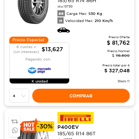
185/65 R14 86H
sku:
13730
86
530
Kg
Carga Max:
H
210
Km/h
Velocidad Max:
Precio Oferta
Precio Especial:
$
81,762
6 cuotas x
$13,627
Precio Normal
(sin intereses)
$
116,800
Pagando con:
Precio total por
4
$
327,048
X unidad
Stock:
11
COMPRAR
-
30%
P400EV
185/65 R14 86T