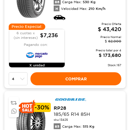
86
530
Kg
Carga Max:
H
210
Km/h
Velocidad Max:
Precio Oferta
Precio Especial:
$
43,420
6 cuotas x
$7,236
Precio Normal
(sin intereses)
$
62,000
Pagando con:
Precio total por
4
$
173,680
X unidad
Stock:
157
COMPRAR
-
30%
RP28
185/65 R14 85H
sku:
13425
85
515
Kg
Carga Max: