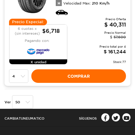
H
210
Km/h
Velocidad Max:
Precio Oferta
Precio Especial:
$
40,311
6 cuotas x
$6,718
Precio Normal
(sin intereses)
$
57,600
Pagando con:
Precio total por
4
$
161,244
X unidad
Stock:
77
COMPRAR
Ver
CAMBIATUNEUMATICO
SÍGUENOS