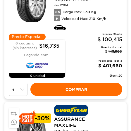
sku:
12014
86
530
Kg
Carga Max:
H
210
Km/h
Velocidad Max:
Precio Oferta
Precio Especial:
$
100,415
6 cuotas x
$16,735
Precio Normal
(sin intereses)
$
143,500
Pagando con:
Precio total por
4
$
401,660
X unidad
Stock:
20
COMPRAR
-
30%
ASSURANCE
MAXLIFE