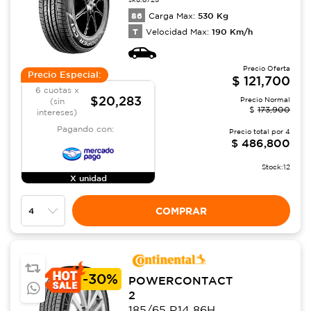
86
530
Kg
Carga Max:
T
190
Km/h
Velocidad Max:
Precio Oferta
Precio Especial:
$
121,700
6 cuotas x
$20,283
Precio Normal
(sin
$
173,900
intereses)
Pagando con:
Precio total por
4
$
486,800
Stock:
12
X unidad
COMPRAR
-
30%
POWERCONTACT
2
185/65 R14 86H