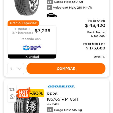
86
530
Kg
Carga Max:
H
210
Km/h
Velocidad Max:
Precio Oferta
Precio Especial:
$
43,420
6 cuotas x
$7,236
Precio Normal
(sin intereses)
$
62,000
Pagando con:
Precio total por
4
$
173,680
X unidad
Stock:
157
COMPRAR
-
30%
RP28
185/65 R14 85H
sku:
13425
85
515
Kg
Carga Max: