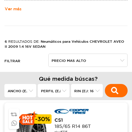
MOTORS. NACIó DE LA ALIANZA DE LOUIS CHEVROLET Y WILLIAM
CRAPO DURANT EL 3 DE NOVIEMBRE DE 1911,2​ EN LOS ESTADOS
Ver más
UNIDOS, FABRICANDO AUTOMóVILES ROBUSTOS.
6
Neumáticos para Vehículos CHEVROLET AVEO
RESULTADOS DE:
II 2009 1.4 16V SEDAN
FILTRAR
Qué medida búscas?
-
30%
CS1
185/65 R14 86T
sku:
8725