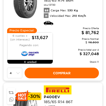
185/65 R14 86H
sku:
13730
86
530
Kg
Carga Max:
H
210
Km/h
Velocidad Max:
Precio Oferta
Precio Especial:
$
81,762
6 cuotas x
$13,627
Precio Normal
(sin intereses)
$
116,800
Pagando con:
Precio total por
4
$
327,048
X unidad
Stock:
11
COMPRAR
-
30%
P400EV
185/65 R14 86T