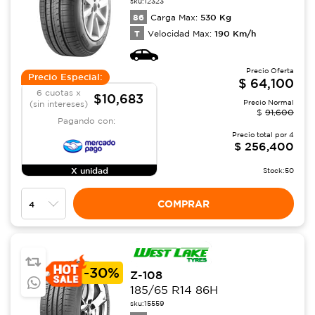
sku:
12323
86
530
Kg
Carga Max:
T
190
Km/h
Velocidad Max:
Precio Oferta
Precio Especial:
$
64,100
6 cuotas x
$10,683
Precio Normal
(sin intereses)
$
91,600
Pagando con:
Precio total por
4
$
256,400
X unidad
Stock:
50
COMPRAR
-
30%
Z-108
185/65 R14 86H
sku:
15559