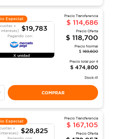
Precio Transferencia
io Especial:
$
114,686
 cuotas x
$19,783
 intereses)
Precio Oferta
$
118,700
Pagando con:
Precio Normal
$
169,600
X unidad
Precio total por
4
$
474,800
Stock:
41
COMPRAR
Precio Transferencia
io Especial:
$
167,105
cuotas x
$28,825
 intereses)
Precio Oferta
Pagando con: