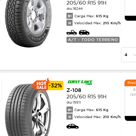
205/60 R15 91H
sku:
16244
91
615
Kg
Carga Max:
H
210
Km/h
Velocidad Max:
A/T - TODO TERRENO
Prec
-
32%
Z-108
6
(si
205/60 R15 91H
sku:
15511
91
615
Kg
Carga Max:
H
210
Km/h
Velocidad Max: