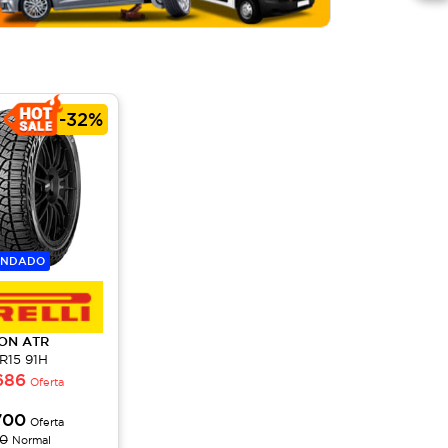
-
32%
ENDADO
ION
ATR
R15 91H
686
Oferta
700
Oferta
00
Normal