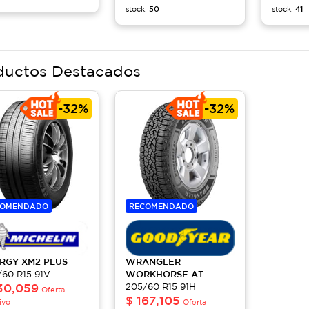
50
41
stock:
stock:
ductos Destacados
-
32%
-
32%
COMENDADO
RECOMENDADO
ERGY
XM2 PLUS
WRANGLER
/60 R15 91V
WORKHORSE AT
30,059
205/60 R15 91H
Oferta
$
167,105
ivo
Oferta