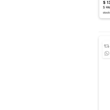
$
1
$
19
stock