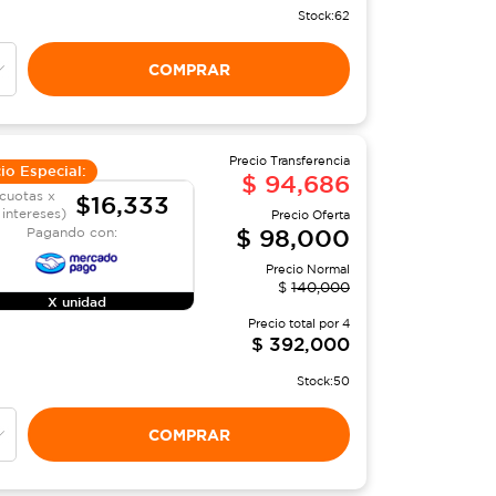
Stock:
62
COMPRAR
Precio Transferencia
io Especial:
$
94,686
cuotas x
$16,333
 intereses)
Precio Oferta
$
98,000
Pagando con:
Precio Normal
$
140,000
X unidad
Precio total por
4
$
392,000
Stock:
50
COMPRAR