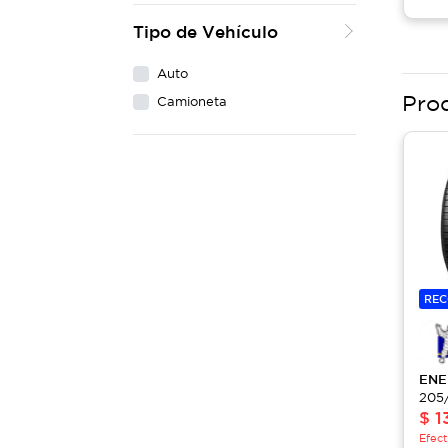
Tipo de Vehículo
Auto
Pro
Camioneta
RE
EN
205
$
1
Efect