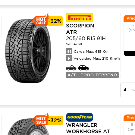
Prec
-
32%
SCORPION
6
(sin
ATR
205/60 R15 91H
sku:
14768
91
615
Kg
Carga Max:
H
210
Km/h
Velocidad Max:
A/T - TODO TERRENO
Prec
-
32%
WRANGLER
6 
(sin
WORKHORSE AT