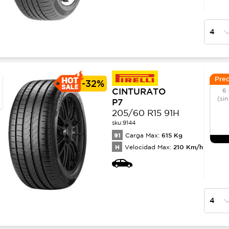
Prec
-
32%
CINTURATO
6 
(sin
P7
205/60 R15 91H
sku:
9144
91
615
Kg
Carga Max:
H
210
Km/h
Velocidad Max: