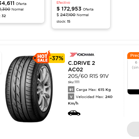
34,611
Efectivo
Oferta
$
172,953
2,300
Normal
Oferta
$
247,100
Normal
32
:
15
stock:
Prec
-
37%
C.DRIVE 2
6 
(sin
AC02
205/60 R15 91V
sku:
1111
91
615
Kg
Carga Max:
V
240
Velocidad Max:
Km/h