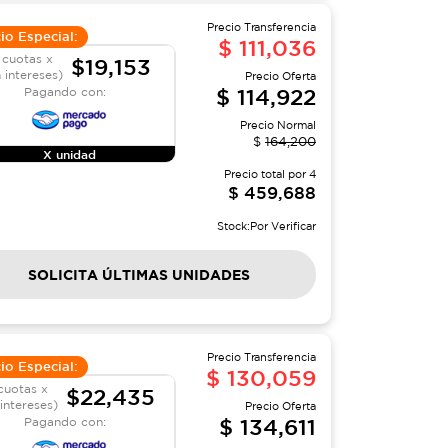
Precio Transferencia
io Especial:
$
111,036
 cuotas x
$19,153
n intereses)
Precio Oferta
$
114,922
Pagando con:
Precio Normal
$
164,200
X unidad
Precio total por
4
$
459,688
Stock:
Por Verificar
SOLICITA ÚLTIMAS UNIDADES
Precio Transferencia
io Especial:
$
130,059
cuotas x
$22,435
 intereses)
Precio Oferta
$
134,611
Pagando con: