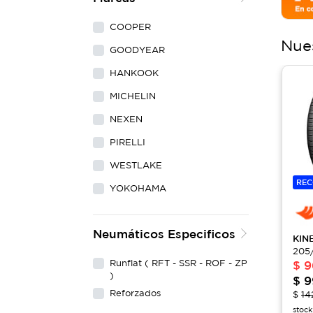
COOPER
Nue
GOODYEAR
HANKOOK
MICHELIN
NEXEN
PIRELLI
WESTLAKE
RE
YOKOHAMA
Neumáticos Especificos
KIN
205/
Runflat ( RFT - SSR - ROF - ZP
$
9
)
$
9
Reforzados
$
14
stock