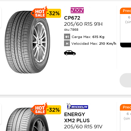
Prec
-
32%
CP672
6
(si
205/60 R15 91H
sku:
7868
91
615
Kg
Carga Max:
H
210
Km/h
Velocidad Max:
Prec
-
32%
ENERGY
6 
(sin
XM2 PLUS
205/60 R15 91V