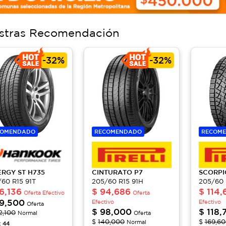
stras Recomendación
-
32%
-
32%
COMENDADO
RECOMENDADO
RECOM
ERGY ST
H735
CINTURATO
P7
SCORP
60 R15 91T
205/60 R15 91H
205/60 
6,136
$
94,686
$
114,
Oferta Efectivo
Oferta
9,500
Efectivo
Efectivo
Oferta
$
98,000
$
118,
2,100
Normal
Oferta
$
140,000
$
169,6
Normal
44
: