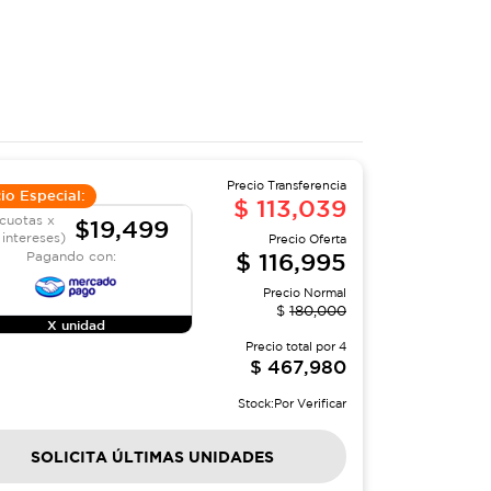
Precio Transferencia
io Especial:
$
113,039
cuotas x
$19,499
 intereses)
Precio Oferta
$
116,995
Pagando con:
Precio Normal
$
180,000
X unidad
Precio total por
4
$
467,980
Stock:
Por Verificar
SOLICITA ÚLTIMAS UNIDADES