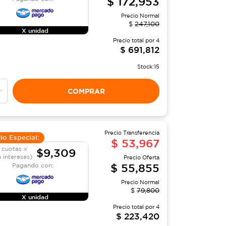
$
172,953
Precio Normal
$
247,100
X unidad
Precio total por
4
$
691,812
Stock:
15
COMPRAR
Precio Transferencia
io Especial:
$
53,967
 cuotas x
$9,309
n intereses)
Precio Oferta
$
55,855
Pagando con:
Precio Normal
$
79,800
X unidad
Precio total por
4
$
223,420