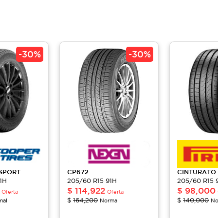
-
30%
-
30%
SPORT
CP672
CINTURATO
1H
205/60 R15 91H
205/60 R15 
$
114,922
$
98,000
Oferta
Oferta
$
164,200
$
140,000
mal
Normal
No