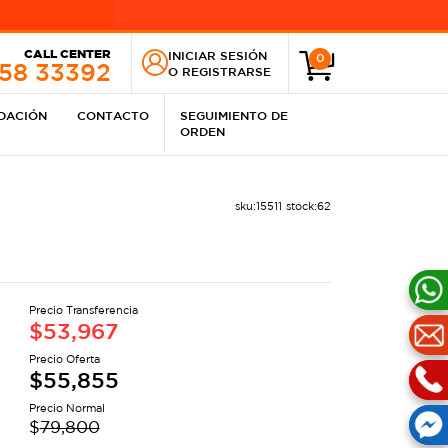
CALL CENTER
INICIAR SESIÓN
0
258 33392
O
REGISTRARSE
IDACIÓN
CONTACTO
SEGUIMIENTO DE
ORDEN
sku:
15511
stock:
62
Precio Transferencia
$
53,967
Precio Oferta
$
55,855
Precio Normal
$
79,800