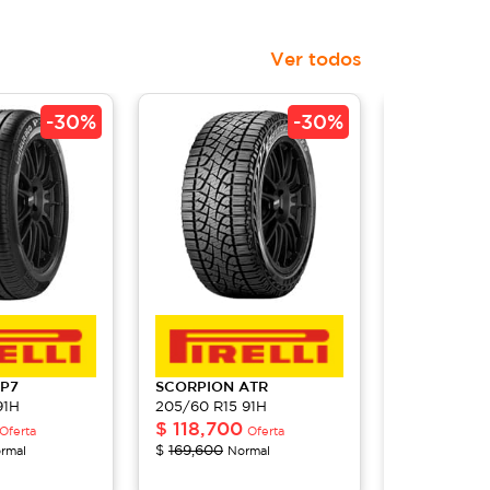
Ver todos
-
30%
-
30%
P7
SCORPION
ATR
WRANGLER
91H
205/60 R15 91H
WORKHORS
$
118,700
205/60 R15
Oferta
Oferta
$
172,95
$
169,600
rmal
Normal
$
247,100
No