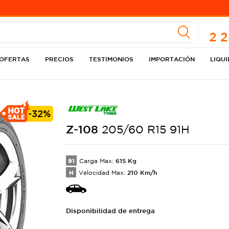
A
2 
OFERTAS
PRECIOS
TESTIMONIOS
IMPORTACIÓN
LIQU
-
32%
Z-108
205/60 R15 91H
91
615
Kg
Carga Max:
H
210
Km/h
Velocidad Max:
Disponibilidad de entrega