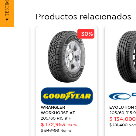
★ TESTIMONIOS
Productos relacionados
-
30%
-
30%
TR
WRANGLER
EVOLUTION
1H
WORKHORSE AT
205/60 R15 9
205/60 R15 91H
$
134,000
ferta
$
172,953
$
191,400
al
Oferta
Nor
$
247,100
Normal