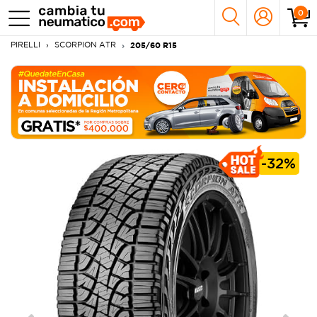
0
PIRELLI
SCORPION ATR
205/60 R15
-
32%