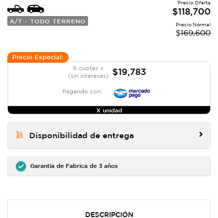
Precio Oferta
$
118,700
A/T - TODO TERRENO
Precio Normal
$
169,600
Precio Especial:
6 cuotas x
$19,783
(sin intereses)
Pagando con:
X unidad
Disponibilidad de entrega
Garantía de Fabrica de 3 años
DESCRIPCIÓN