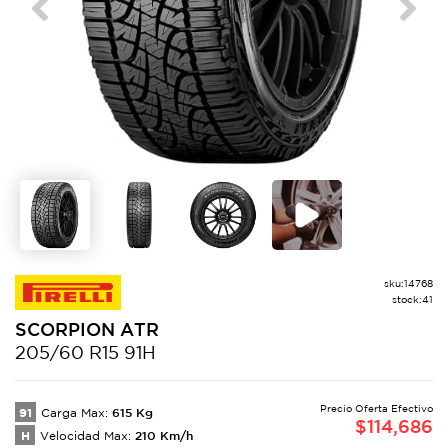
Previous
Next
sku:
14768
stock:
41
SCORPION
ATR
205/60 R15 91H
Precio Oferta Efectivo
91
615
Kg
Carga Max:
$
114,686
H
210
Km/h
Velocidad Max: