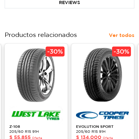
REVIEWS
Productos relacionados
Ver todos
-
30%
-
30%
Z-108
EVOLUTION
SPORT
205/60 R15 91H
205/60 R15 91H
$
55,855
$
134,000
Oferta
Oferta