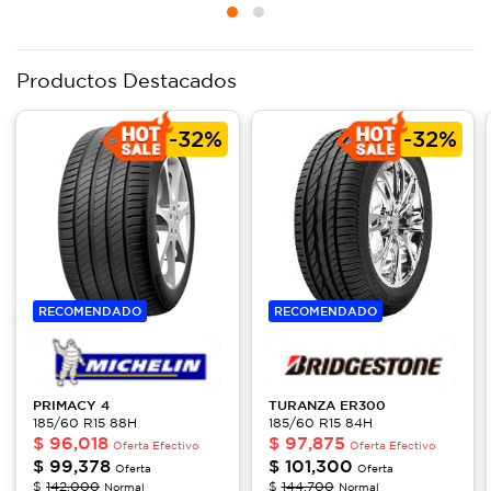
Productos Destacados
-
32%
-
32%
RECOMENDADO
RECOMENDADO
PRIMACY
4
TURANZA
ER300
185/60 R15 88H
185/60 R15 84H
$
96,018
$
97,875
Oferta Efectivo
Oferta Efectivo
$
99,378
$
101,300
Oferta
Oferta
$
142,000
$
144,700
Normal
Normal