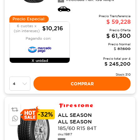
Precio Transferencia
Precio Especial:
$
59,228
6 cuotas x
$10,216
Precio Oferta
(sin intereses)
$
61,300
Pagando con:
Precio Normal
$
87,600
Precio total por
4
X unidad
$
245,200
Stock:
310
COMPRAR
-
32%
ALL SEASON
ALL SEASON
185/60 R15 84T
sku:
15817