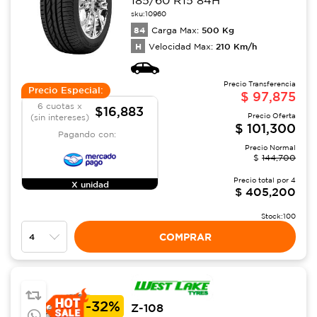
sku:
10960
84
500
Kg
Carga Max:
H
210
Km/h
Velocidad Max:
Precio Transferencia
Precio Especial:
$
97,875
6 cuotas x
$16,883
Precio Oferta
(sin intereses)
$
101,300
Pagando con:
Precio Normal
$
144,700
Precio total por
4
X unidad
$
405,200
Stock:
100
COMPRAR
-
32%
Z-108