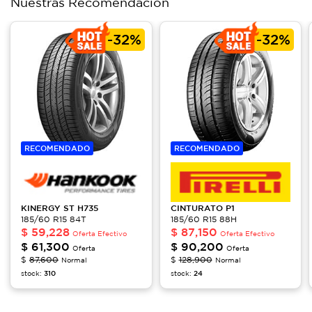
Nuestras Recomendación
-
32%
-
32%
RECOMENDADO
RECOMENDADO
KINERGY ST
H735
CINTURATO
P1
185/60 R15 84T
185/60 R15 88H
$
59,228
$
87,150
Oferta Efectivo
Oferta Efectivo
$
61,300
$
90,200
Oferta
Oferta
$
87,600
$
128,900
Normal
Normal
stock:
310
stock:
24