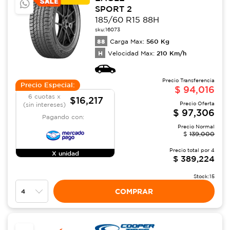
SPORT 2
185/60 R15 88H
sku:
16073
88
560
Kg
Carga Max:
H
210
Km/h
Velocidad Max:
Precio Transferencia
Precio Especial:
$
94,016
6 cuotas x
$16,217
Precio Oferta
(sin intereses)
$
97,306
Pagando con:
Precio Normal
$
139,000
Precio total por
4
X unidad
$
389,224
Stock:
15
COMPRAR