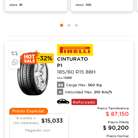
stock:
81
stock:
100
-
32%
CINTURATO
P1
185/60 R15 88H
sku:
15686
88
560
Kg
Carga Max:
H
210
Km/h
Velocidad Max:
Reforzado
Precio Transferencia
Precio Especial:
$
87,150
6 cuotas x
$15,033
Precio Oferta
(sin intereses)
$
90,200
Pagando con:
Precio Normal