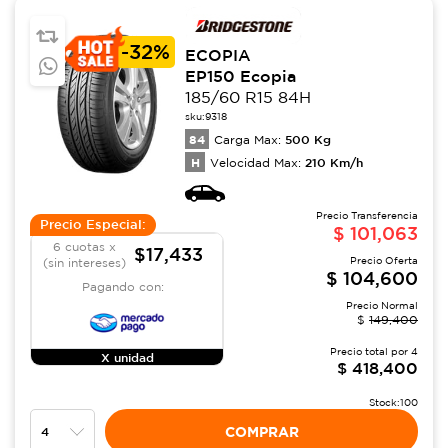
-
32%
ECOPIA
EP150 Ecopia
185/60 R15 84H
sku:
9318
84
500
Kg
Carga Max:
H
210
Km/h
Velocidad Max:
Precio Transferencia
Precio Especial:
$
101,063
6 cuotas x
$17,433
Precio Oferta
(sin intereses)
$
104,600
Pagando con:
Precio Normal
$
149,400
Precio total por
4
X unidad
$
418,400
Stock:
100
COMPRAR