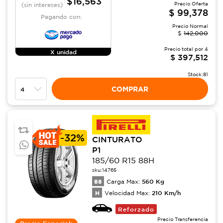
$16,563
Precio Oferta
(sin intereses)
$
99,378
Pagando con:
Precio Normal
$
142,000
Precio total por
4
X unidad
$
397,512
Stock:
81
COMPRAR
-
32%
CINTURATO
P1
185/60 R15 88H
sku:
14765
88
560
Kg
Carga Max:
H
210
Km/h
Velocidad Max:
Reforzado
Precio Transferencia