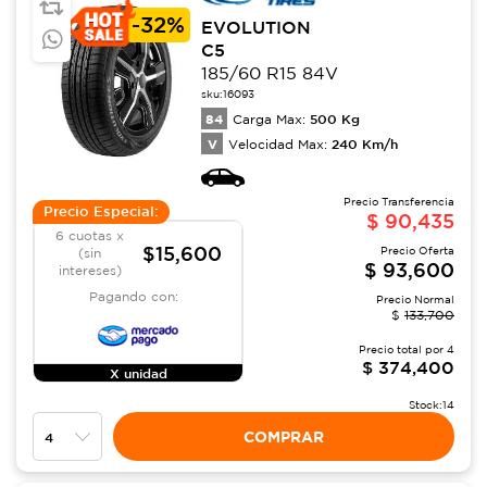
-
32%
EVOLUTION
C5
185/60 R15 84V
sku:
16093
84
500
Kg
Carga Max:
V
240
Km/h
Velocidad Max:
Precio Transferencia
Precio Especial:
$
90,435
6 cuotas x
$15,600
Precio Oferta
(sin
$
93,600
intereses)
Pagando con:
Precio Normal
$
133,700
Precio total por
4
$
374,400
X unidad
Stock:
14
COMPRAR