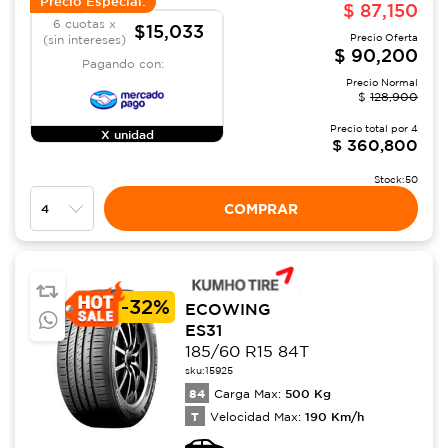
Precio Especial:
$
87,150
6 cuotas x
$15,033
Precio Oferta
(sin intereses)
$
90,200
Pagando con:
Precio Normal
$
128,900
Precio total por
4
X unidad
$
360,800
Stock:
50
COMPRAR
-
32%
ECOWING
ES31
185/60 R15 84T
sku:
15925
84
500
Kg
Carga Max:
T
190
Km/h
Velocidad Max: