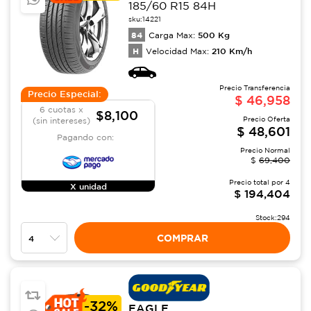
185/60 R15 84H
sku:
14221
84
500
Kg
Carga Max:
H
210
Km/h
Velocidad Max:
Precio Transferencia
Precio Especial:
$
46,958
6 cuotas x
$8,100
Precio Oferta
(sin intereses)
$
48,601
Pagando con:
Precio Normal
$
69,400
Precio total por
4
X unidad
$
194,404
Stock:
294
COMPRAR
-
32%
EAGLE