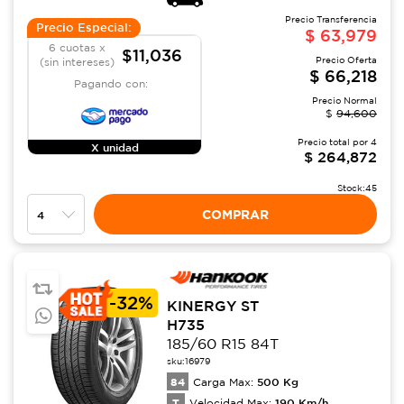
Precio Transferencia
Precio Especial:
$
63,979
6 cuotas x
$11,036
Precio Oferta
(sin intereses)
$
66,218
Pagando con:
Precio Normal
$
94,600
Precio total por
4
X unidad
$
264,872
Stock:
45
COMPRAR
-
32%
KINERGY ST
H735
185/60 R15 84T
sku:
16979
84
500
Kg
Carga Max:
T
190
Km/h
Velocidad Max: