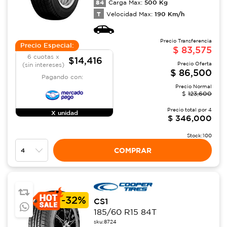
84
500
Kg
Carga Max:
T
190
Km/h
Velocidad Max:
Precio Transferencia
Precio Especial:
$
83,575
6 cuotas x
$14,416
Precio Oferta
(sin intereses)
$
86,500
Pagando con:
Precio Normal
$
123,600
Precio total por
4
X unidad
$
346,000
Stock:
100
COMPRAR
-
32%
CS1
185/60 R15 84T
sku:
8724