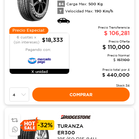
84
500
Kg
Carga Max:
T
190
Km/h
Velocidad Max:
Precio Transferencia
Precio Especial:
$
106,281
6 cuotas x
$18,333
Precio Oferta
(sin intereses)
$
110,000
Pagando con:
Precio Normal
$
157,100
Precio total por
4
X unidad
$
440,000
Stock:
34
COMPRAR
-
32%
TURANZA
ER300
185/60 R15 84H