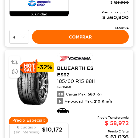
$
128,900
Precio total por
4
X unidad
$
360,800
Stock:
24
COMPRAR
-
32%
BLUEARTH ES
ES32
185/60 R15 88H
sku:
8458
88
560
Kg
Carga Max:
H
210
Km/h
Velocidad Max:
Precio Transferencia
Precio Especial:
$
58,972
6 cuotas x
$10,172
Precio Oferta
(sin intereses)
$
61,036