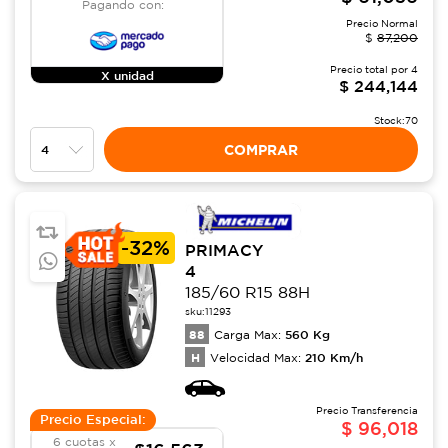
Pagando con:
Precio Normal
$
87,200
Precio total por
4
X unidad
$
244,144
Stock:
70
COMPRAR
-
32%
PRIMACY
4
185/60 R15 88H
sku:
11293
88
560
Kg
Carga Max:
H
210
Km/h
Velocidad Max:
Precio Transferencia
Precio Especial:
$
96,018
6 cuotas x