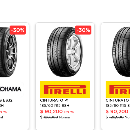
-
30%
-
30%
ES
ES32
CINTURATO
P1
CINTURATO
8H
185/60 R15 88H
185/60 R15 
$
90,200
$
90,200
ferta
Oferta
$
128,900
$
128,900
al
Normal
No