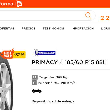
A
2 
OFERTAS
PRECIOS
TESTIMONIOS
IMPORTACIÓN
LIQU
-
32%
PRIMACY
4
185/60 R15 88H
88
560
Kg
Carga Max:
H
210
Km/h
Velocidad Max:
Disponibilidad de entrega