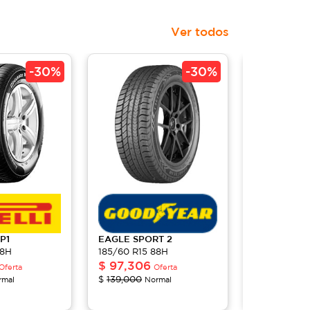
Ver todos
-
30%
-
30%
P1
EAGLE
SPORT 2
BLUEARTH
88H
185/60 R15 88H
185/60 R15 
$
97,306
$
61,036
Oferta
Oferta
$
139,000
$
87,200
rmal
Normal
Nor