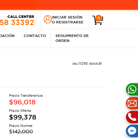
CALL CENTER
INICIAR SESIÓN
0
258 33392
O
REGISTRARSE
IDACIÓN
CONTACTO
SEGUIMIENTO DE
ORDEN
sku:
11293
stock:
81
Precio Transferencia
$
96,018
Precio Oferta
$
99,378
Precio Normal
$
142,000