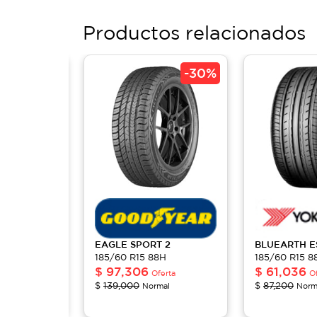
Productos relacionados
-
30%
-
30%
1
EAGLE
SPORT 2
BLUEARTH 
8H
185/60 R15 88H
185/60 R15 8
$
97,306
$
61,036
ferta
Oferta
O
$
139,000
$
87,200
al
Normal
Norm