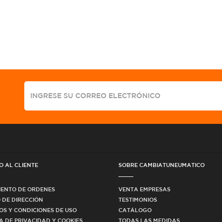
O AL CLIENTE
SOBRE CAMBIATUNEUMATICO
IENTO DE ORDENES
VENTA EMPRESAS
 DE DIRECCIÓN
TESTIMONIOS
OS Y CONDICIONES DE USO
CATÁLOGO
CA DE PRIVACIDAD Y COOKIES
TODAS LAS MEDIDAS