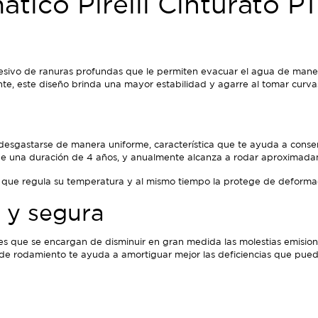
tico Pirelli Cinturato P1
ivo de ranuras profundas que le permiten evacuar el agua de manera 
nte, este diseño brinda una mayor estabilidad y agarre al tomar curvas
esgastarse de manera uniforme, característica que te ayuda a conse
ne una duración de 4 años, y anualmente alcanza a rodar aproximada
 que regula su temperatura y al mismo tiempo la protege de deformaci
y segura
 que se encargan de disminuir en gran medida las molestias emisione
 de rodamiento te ayuda a amortiguar mejor las deficiencias que pue