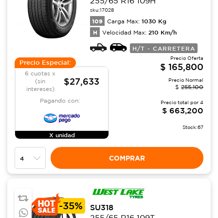
255/65 R16 109H
sku:
17028
109
1030
Kg
Carga Max:
H
210
Km/h
Velocidad Max:
H/T - CARRETERA
Precio Oferta
Precio Especial:
$
165,800
6 cuotas x
$27,633
Precio Normal
(sin
$
255,100
intereses)
Pagando con:
Precio total por
4
$
663,200
Stock:
67
X unidad
COMPRAR
-
35%
SU318
255/65 R16 109T