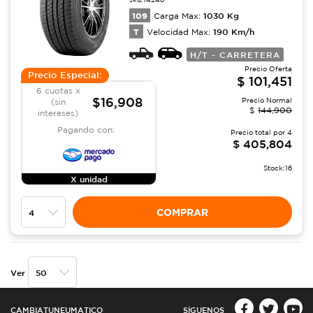
109
1030
Kg
Carga Max:
T
190
Km/h
Velocidad Max:
H/T - CARRETERA
Precio Oferta
Precio Especial:
$
101,451
6 cuotas x
$16,908
Precio Normal
(sin
$
144,900
intereses)
Pagando con:
Precio total por
4
$
405,804
Stock:
16
X unidad
COMPRAR
Ver
CAMBIATUNEUMATICO
SÍGUENOS