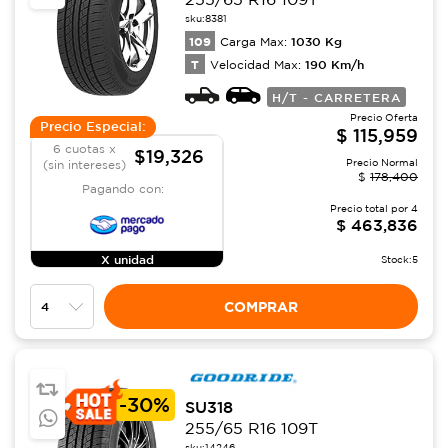
sku:
8381
109
1030
Kg
Carga Max:
T
190
Km/h
Velocidad Max:
H/T - CARRETERA
Precio Oferta
Precio Especial:
$
115,959
6 cuotas x
$19,326
Precio Normal
(sin intereses)
$
178,400
Pagando con:
Precio total por
4
$
463,836
X unidad
Stock:
5
COMPRAR
-
30%
SU318
255/65 R16 109T
sku:
14246