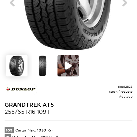
Previous
Next
sku:
12825
stock:
Producto
Agotado
GRANDTREK
AT5
255/65 R16 109T
109
1030
Kg
Carga Max:
190
Km/h