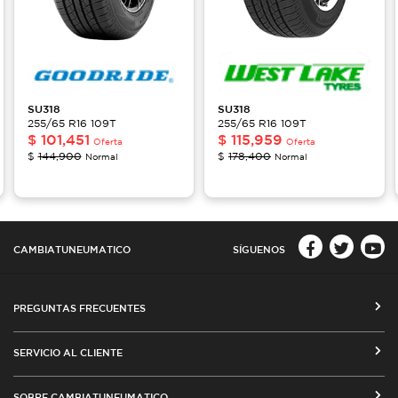
SU318
SU318
255/65 R16 109T
255/65 R16 109T
$
101,451
$
115,959
Oferta
Oferta
$
144,900
$
178,400
Normal
Normal
CAMBIATUNEUMATICO
SÍGUENOS
PREGUNTAS FRECUENTES
CÓMO COMPRAR EN CAMBIATUNEUMATICO.COM
SERVICIO AL CLIENTE
MEDIOS DE PAGO
SEGUIMIENTO DE ORDENES
SOBRE CAMBIATUNEUMATICO