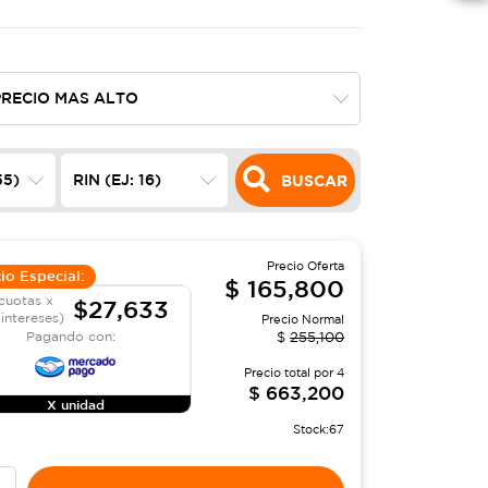
BUSCAR
Precio Oferta
io Especial:
$
165,800
cuotas x
$27,633
 intereses)
Precio Normal
Pagando con:
$
255,100
Precio total por
4
$
663,200
X unidad
Stock:
67