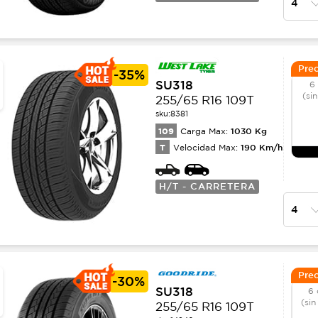
Prec
-
35%
SU318
6
(sin
255/65 R16 109T
sku:
8381
109
1030
Kg
Carga Max:
T
190
Km/h
Velocidad Max:
H/T - CARRETERA
Prec
-
30%
SU318
6 
(sin
255/65 R16 109T