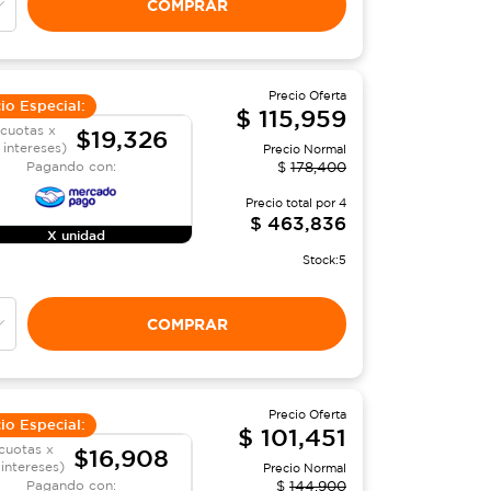
COMPRAR
Precio Oferta
io Especial:
$
115,959
 cuotas x
$19,326
 intereses)
Precio Normal
Pagando con:
$
178,400
Precio total por
4
$
463,836
X unidad
Stock:
5
COMPRAR
Precio Oferta
io Especial:
$
101,451
cuotas x
$16,908
 intereses)
Precio Normal
Pagando con:
$
144,900