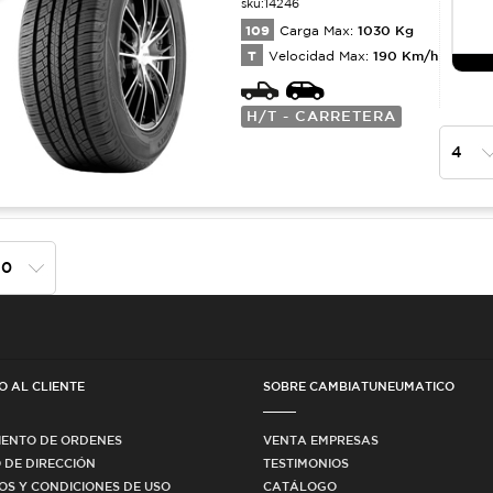
sku:
14246
109
1030
Kg
Carga Max:
T
190
Km/h
Velocidad Max:
H/T - CARRETERA
O AL CLIENTE
SOBRE CAMBIATUNEUMATICO
IENTO DE ORDENES
VENTA EMPRESAS
 DE DIRECCIÓN
TESTIMONIOS
OS Y CONDICIONES DE USO
CATÁLOGO