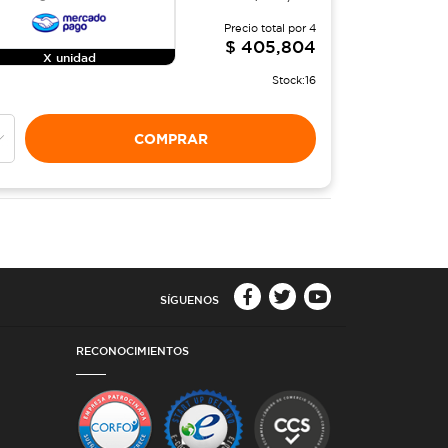
Precio total por
4
$
405,804
X unidad
Stock:
16
COMPRAR
SÍGUENOS
RECONOCIMIENTOS