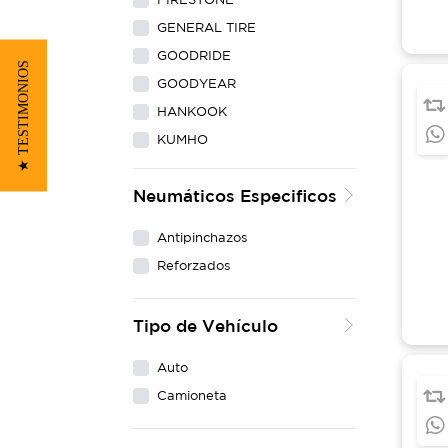
GENERAL TIRE
GOODRIDE
★ TESTIMONIOS
GOODYEAR
HANKOOK
KUMHO
LING LONG
Neumáticos Especificos
MAXXIS
MICHELIN
Antipinchazos
NEXEN
Reforzados
PIRELLI
WESTLAKE
Tipo de Vehículo
YOKOHAMA
Auto
Camioneta