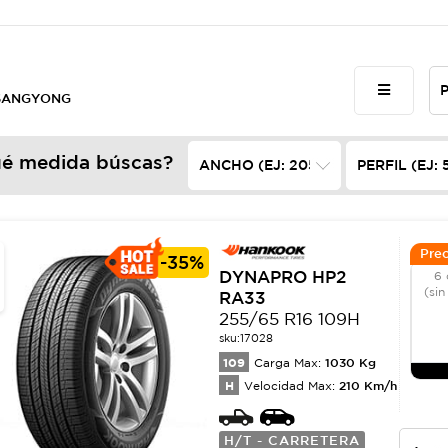
 SSANGYONG
é medida búscas?
Prec
-
35%
DYNAPRO HP2
6 
(sin
RA33
255/65 R16 109H
sku:
17028
109
1030
Kg
Carga Max:
H
210
Km/h
Velocidad Max:
H/T - CARRETERA