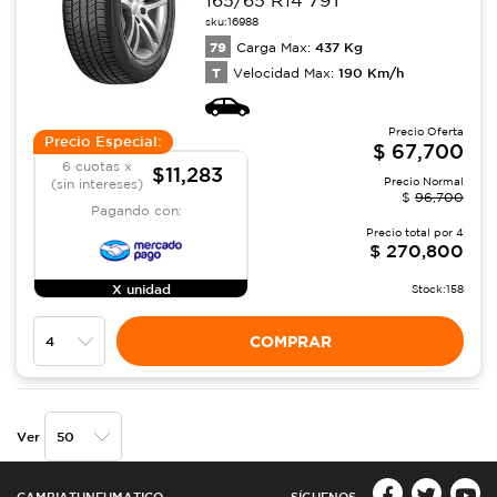
sku:
16988
79
437
Kg
Carga Max:
T
190
Km/h
Velocidad Max:
Precio Oferta
Precio Especial:
$
67,700
6 cuotas x
$11,283
Precio Normal
(sin intereses)
$
96,700
Pagando con:
Precio total por
4
$
270,800
X unidad
Stock:
158
COMPRAR
Ver
CAMBIATUNEUMATICO
SÍGUENOS