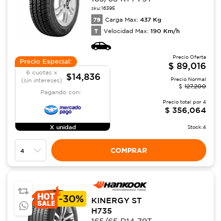
sku:
16395
79
437
Kg
Carga Max:
T
190
Km/h
Velocidad Max:
Precio Oferta
Precio Especial:
$
89,016
6 cuotas x
$14,836
Precio Normal
(sin intereses)
$
127,200
Pagando con:
Precio total por
4
$
356,064
X unidad
Stock:
4
COMPRAR
-
30%
KINERGY ST
H735
165/65 R14 79T