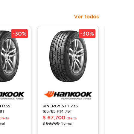
Ver todos
-
30%
-
30%
H735
KINERGY ST
H735
KINERGY S
79T
165/65 R14 79T
165/65 R14 
$
67,700
$
67,700
Oferta
Oferta
$
96,700
$
96,700
mal
Normal
No