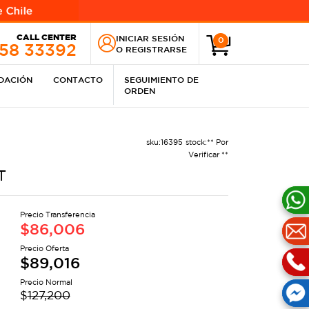
CALL CENTER
INICIAR SESIÓN
0
258 33392
O
REGISTRARSE
IDACIÓN
CONTACTO
SEGUIMIENTO DE
ORDEN
sku:
16395
stock:
** Por
Verificar **
T
Precio Transferencia
$
86,006
Precio Oferta
$
89,016
Precio Normal
$
127,200