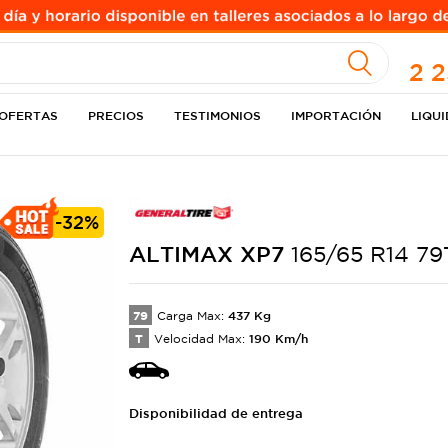
A
2 
OFERTAS
PRECIOS
TESTIMONIOS
IMPORTACIÓN
LIQU
-
32%
ALTIMAX
XP7
165/65 R14 79
79
437
Kg
Carga Max:
T
190
Km/h
Velocidad Max:
Disponibilidad de entrega