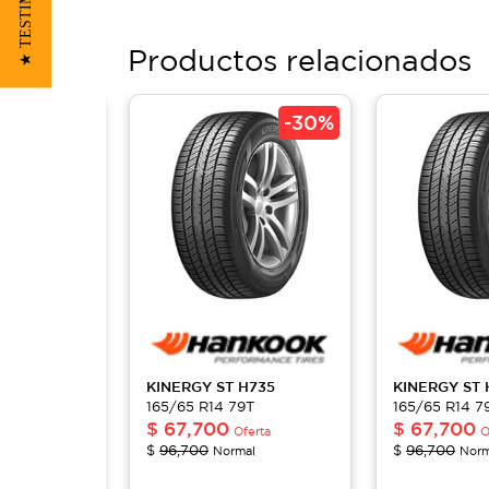
★ TESTIMONIOS
Productos relacionados
-
30%
-
30%
H735
KINERGY ST
H735
KINERGY ST
T
165/65 R14 79T
165/65 R14 7
$
67,700
$
67,700
erta
Oferta
O
$
96,700
$
96,700
al
Normal
Norm