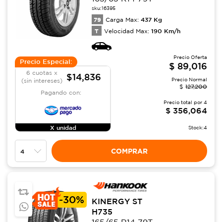
sku:
16395
79
437
Kg
Carga Max:
T
190
Km/h
Velocidad Max:
Precio Oferta
Precio Especial:
$
89,016
6 cuotas x
$14,836
Precio Normal
(sin intereses)
$
127,200
Pagando con:
Precio total por
4
$
356,064
X unidad
Stock:
4
COMPRAR
-
30%
KINERGY ST
H735
165/65 R14 79T