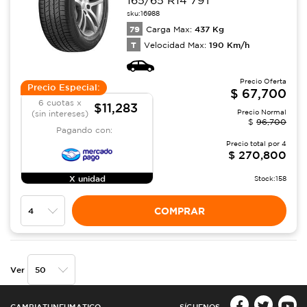
sku:
16988
79
437
Kg
Carga Max:
T
190
Km/h
Velocidad Max:
Precio Oferta
Precio Especial:
$
67,700
6 cuotas x
$11,283
Precio Normal
(sin intereses)
$
96,700
Pagando con:
Precio total por
4
$
270,800
X unidad
Stock:
158
COMPRAR
Ver
CAMBIATUNEUMATICO
SÍGUENOS