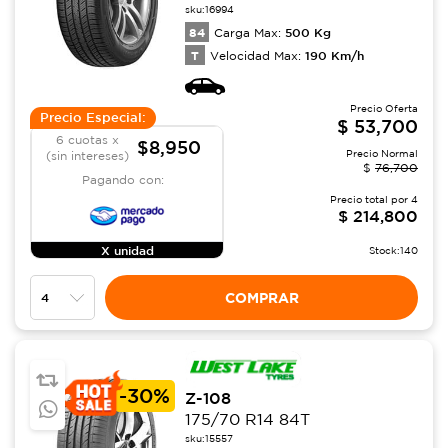
sku:
16994
84
500
Kg
Carga Max:
T
190
Km/h
Velocidad Max:
Precio Oferta
Precio Especial:
$
53,700
6 cuotas x
$8,950
Precio Normal
(sin intereses)
$
76,700
Pagando con:
Precio total por
4
$
214,800
X unidad
Stock:
140
COMPRAR
-
30%
Z-108
175/70 R14 84T
sku:
15557