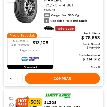
175/70 R14 88T
sku:
12156
88
560
Kg
Carga Max:
T
190
Km/h
Velocidad Max:
Reforzado
Precio Oferta
Precio Especial:
$
78,653
6 cuotas x
$13,108
Precio Normal
(sin intereses)
$
112,400
Pagando con:
Precio total por
4
$
314,612
X unidad
Stock:
11
COMPRAR
-
30%
SL305