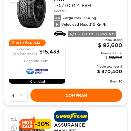
175/70 R14 88H
sku:
17251
88
560
Kg
Carga Max:
H
210
Km/h
Velocidad Max:
A/T - TODO TERRENO
Precio Oferta
Precio Especial:
$
92,600
6 cuotas x
$15,433
Precio Normal
(sin intereses)
$
132,300
Pagando con:
Precio total por
4
$
370,400
X unidad
Stock:
50
COMPRAR
-
30%
ASSURANCE
MAXLIFE