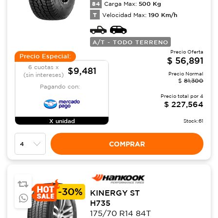
84
500
Kg
Carga Max:
T
190
Km/h
Velocidad Max:
A/T - TODO TERRENO
Precio Oferta
Precio Especial:
$
56,891
6 cuotas x
$9,481
Precio Normal
(sin intereses)
$
81,300
Pagando con:
Precio total por
4
$
227,564
X unidad
Stock:
61
COMPRAR
-
30%
KINERGY ST
H735
175/70 R14 84T