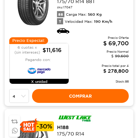
175/70 R14 88T
sku:
17047
88
560
Kg
Carga Max:
T
190
Km/h
Velocidad Max:
Precio Oferta
Precio Especial:
$
69,700
6 cuotas x
$11,616
Precio Normal
(sin intereses)
$
99,600
Pagando con:
Precio total por
4
$
278,800
X unidad
Stock:
86
COMPRAR
-
30%
H188
175/70 R14