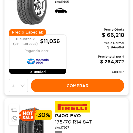
sku:
11605
Precio Oferta
Precio Especial:
$
66,218
6 cuotas x
$11,036
Precio Normal
(sin intereses)
$
94,600
Pagando con:
Precio total por
4
$
264,872
X unidad
Stock:
17
COMPRAR
-
30%
P400 EVO
175/70 R14 84T
sku:
17927