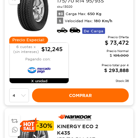
175/70 R14 95/93S
sku:
13020
93
650
Kg
Carga Max:
S
180
Km/h
Velocidad Max:
De Carga
Precio Oferta
Precio Especial:
$
73,472
6 cuotas x
$12,245
Precio Normal
(sin intereses)
$
105,000
Pagando con:
Precio total por
4
$
293,888
X unidad
Stock:
36
COMPRAR
-
30%
KINERGY ECO 2
K435