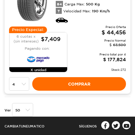
84
500
Kg
Carga Max:
T
190
Km/h
Velocidad Max:
Precio Oferta
Precio Especial:
$
44,456
6 cuotas x
$7,409
Precio Normal
(sin intereses)
$
63,500
Pagando con:
Precio total por
4
$
177,824
X unidad
Stock:
272
COMPRAR
Ver
CAMBIATUNEUMATICO
SÍGUENOS