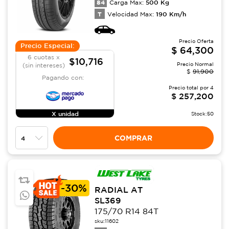
84
500
Kg
Carga Max:
T
190
Km/h
Velocidad Max:
Precio Oferta
Precio Especial:
$
64,300
6 cuotas x
$10,716
Precio Normal
(sin intereses)
$
91,900
Pagando con:
Precio total por
4
$
257,200
X unidad
Stock:
50
COMPRAR
-
30%
RADIAL AT
SL369
175/70 R14 84T
sku:
11602