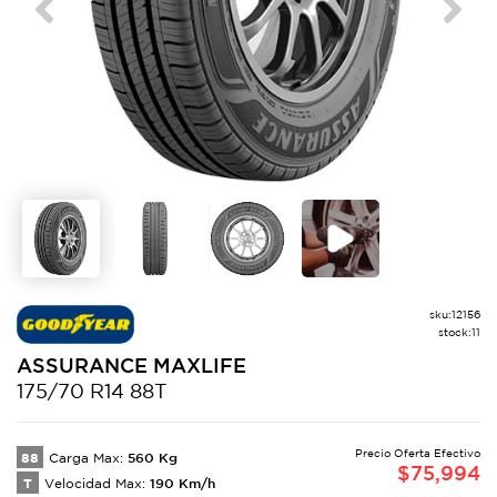
Previous
Next
sku:
12156
stock:
11
ASSURANCE
MAXLIFE
175/70 R14 88T
Precio Oferta Efectivo
88
560
Kg
Carga Max:
$
75,994
T
190
Km/h
Velocidad Max: