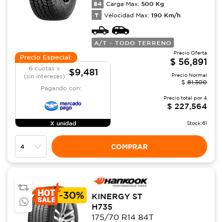
84
500
Kg
Carga Max:
T
190
Km/h
Velocidad Max:
A/T - TODO TERRENO
Precio Oferta
Precio Especial:
$
56,891
6 cuotas x
$9,481
Precio Normal
(sin intereses)
$
81,300
Pagando con:
Precio total por
4
$
227,564
X unidad
Stock:
61
COMPRAR
-
30%
KINERGY ST
H735
175/70 R14 84T