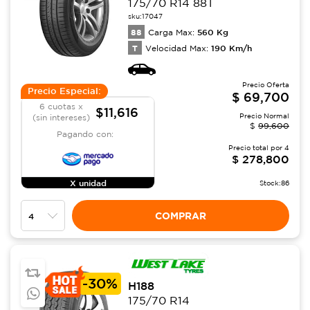
175/70 R14 88T
sku:
17047
88
560
Kg
Carga Max:
T
190
Km/h
Velocidad Max:
Precio Oferta
Precio Especial:
$
69,700
6 cuotas x
$11,616
Precio Normal
(sin intereses)
$
99,600
Pagando con:
Precio total por
4
$
278,800
X unidad
Stock:
86
COMPRAR
-
30%
H188
175/70 R14