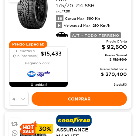
175/70 R14 88H
sku:
17251
88
560
Kg
Carga Max:
H
210
Km/h
Velocidad Max:
A/T - TODO TERRENO
Precio Oferta
Precio Especial:
$
92,600
6 cuotas x
$15,433
Precio Normal
(sin intereses)
$
132,300
Pagando con:
Precio total por
4
$
370,400
X unidad
Stock:
50
COMPRAR
-
30%
ASSURANCE
MAXLIFE