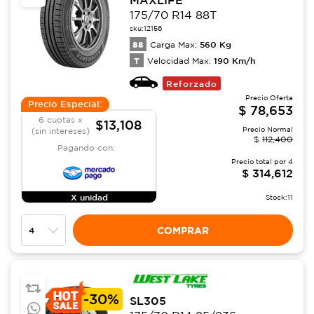
175/70 R14 88T
sku:
12156
88
560
Kg
Carga Max:
T
190
Km/h
Velocidad Max:
Reforzado
Precio Oferta
Precio Especial:
$
78,653
6 cuotas x
$13,108
Precio Normal
(sin intereses)
$
112,400
Pagando con:
Precio total por
4
$
314,612
X unidad
Stock:
11
COMPRAR
-
30%
SL305