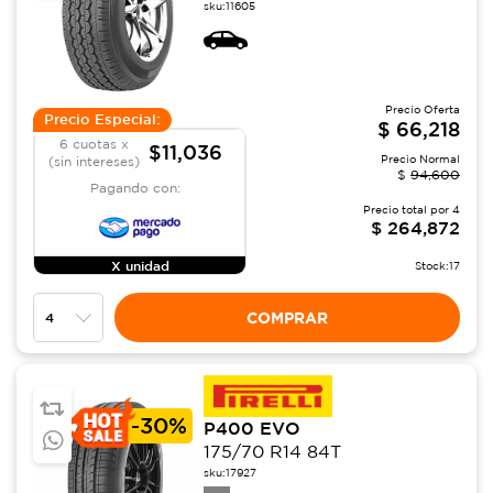
sku:
11605
Precio Oferta
Precio Especial:
$
66,218
6 cuotas x
$11,036
Precio Normal
(sin intereses)
$
94,600
Pagando con:
Precio total por
4
$
264,872
X unidad
Stock:
17
COMPRAR
-
30%
P400 EVO
175/70 R14 84T
sku:
17927