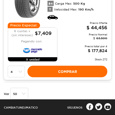
84
500
Kg
Carga Max:
T
190
Km/h
Velocidad Max:
Precio Oferta
Precio Especial:
$
44,456
6 cuotas x
$7,409
Precio Normal
(sin intereses)
$
63,500
Pagando con:
Precio total por
4
$
177,824
X unidad
Stock:
272
COMPRAR
Ver
CAMBIATUNEUMATICO
SÍGUENOS