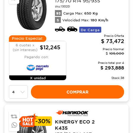
175/70 R14 95/93S
sku:
13020
93
650
Kg
Carga Max:
S
180
Km/h
Velocidad Max:
De Carga
Precio Oferta
Precio Especial:
$
73,472
6 cuotas x
$12,245
Precio Normal
(sin intereses)
$
105,000
Pagando con:
Precio total por
4
$
293,888
X unidad
Stock:
36
COMPRAR
-
30%
KINERGY ECO 2
K435