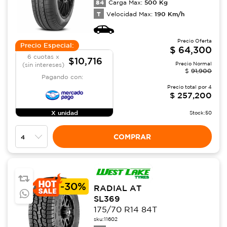
84
500
Kg
Carga Max:
T
190
Km/h
Velocidad Max:
Precio Oferta
Precio Especial:
$
64,300
6 cuotas x
$10,716
Precio Normal
(sin intereses)
$
91,900
Pagando con:
Precio total por
4
$
257,200
X unidad
Stock:
50
COMPRAR
-
30%
RADIAL AT
SL369
175/70 R14 84T
sku:
11602