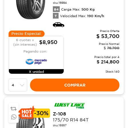
sku:
16994
84
500
Kg
Carga Max:
T
190
Km/h
Velocidad Max:
Precio Oferta
Precio Especial:
$
53,700
6 cuotas x
$8,950
Precio Normal
(sin intereses)
$
76,700
Pagando con:
Precio total por
4
$
214,800
X unidad
Stock:
140
COMPRAR
-
30%
Z-108
175/70 R14 84T
sku:
15557