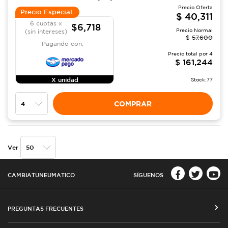
Precio Oferta
Precio Especial:
$
40,311
6 cuotas x
$6,718
Precio Normal
(sin intereses)
$
57,600
Pagando con:
Precio total por
4
$
161,244
X unidad
Stock:
77
COMPRAR
Ver
CAMBIATUNEUMATICO
SÍGUENOS
PREGUNTAS FRECUENTES