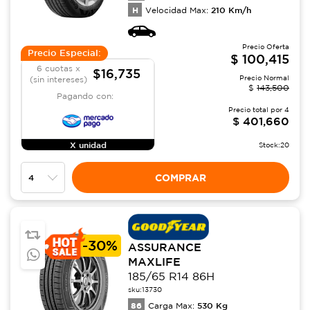
H
210
Km/h
Velocidad Max:
Precio Oferta
Precio Especial:
$
100,415
6 cuotas x
$16,735
Precio Normal
(sin intereses)
$
143,500
Pagando con:
Precio total por
4
$
401,660
X unidad
Stock:
20
COMPRAR
-
30%
ASSURANCE
MAXLIFE
185/65 R14 86H
sku:
13730
86
530
Kg
Carga Max: