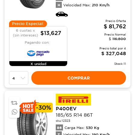
H
210
Km/h
Velocidad Max:
Precio Oferta
Precio Especial:
$
81,762
6 cuotas x
$13,627
Precio Normal
(sin intereses)
$
116,800
Pagando con:
Precio total por
4
$
327,048
X unidad
Stock:
11
COMPRAR
-
30%
P400EV
185/65 R14 86T
sku:
12323
86
530
Kg
Carga Max:
T
190
Km/h
Velocidad Max: