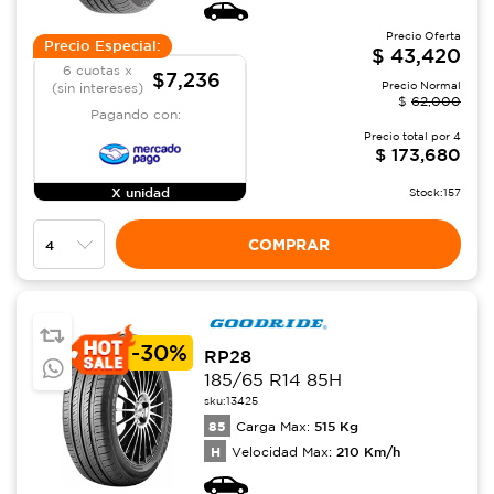
Precio Oferta
Precio Especial:
$
43,420
6 cuotas x
$7,236
Precio Normal
(sin intereses)
$
62,000
Pagando con:
Precio total por
4
$
173,680
X unidad
Stock:
157
COMPRAR
-
30%
RP28
185/65 R14 85H
sku:
13425
85
515
Kg
Carga Max:
H
210
Km/h
Velocidad Max: