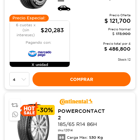
Precio Oferta
Precio Especial:
$
121,700
6 cuotas x
$20,283
Precio Normal
(sin
$
173,900
intereses)
Pagando con:
Precio total por
4
$
486,800
Stock:
12
X unidad
COMPRAR
-
30%
POWERCONTACT
2
185/65 R14 86H
sku:
12014
86
530
Kg
Carga Max: