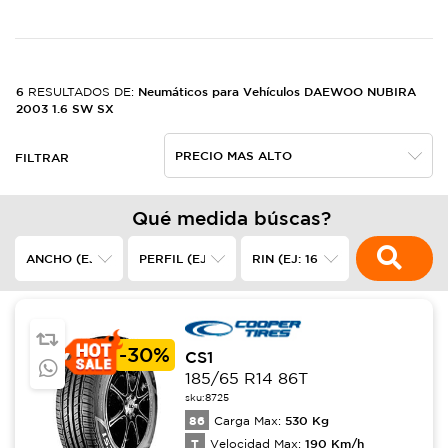
6
Neumáticos para Vehículos DAEWOO NUBIRA
RESULTADOS DE:
2003 1.6 SW SX
FILTRAR
Qué medida búscas?
-
30%
CS1
185/65 R14 86T
sku:
8725
86
530
Kg
Carga Max:
T
190
Km/h
Velocidad Max: