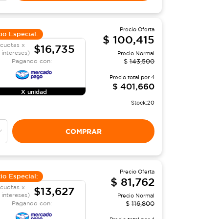
Precio Oferta
io Especial:
$
100,415
 cuotas x
$16,735
 intereses)
Precio Normal
Pagando con:
$
143,500
Precio total por
4
$
401,660
X unidad
Stock:
20
COMPRAR
Precio Oferta
io Especial:
$
81,762
 cuotas x
$13,627
n intereses)
Precio Normal
Pagando con:
$
116,800