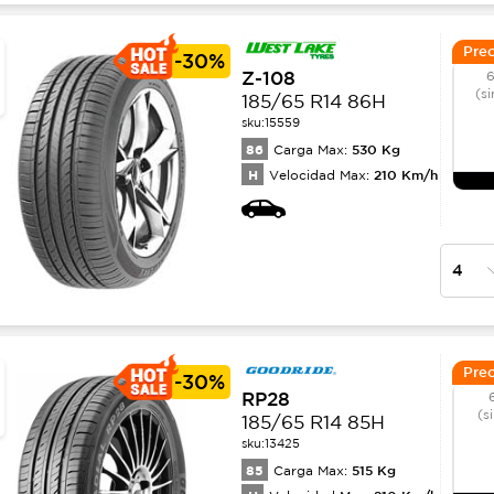
Prec
-
30%
Z-108
6
(si
185/65 R14 86H
sku:
15559
86
530
Kg
Carga Max:
H
210
Km/h
Velocidad Max:
Prec
-
30%
RP28
(s
185/65 R14 85H
sku:
13425
85
515
Kg
Carga Max: