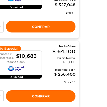
Precio total por
4
$
327,048
X unidad
Stock:
11
COMPRAR
Precio Oferta
io Especial:
$
64,100
cuotas x
$10,683
 intereses)
Precio Normal
Pagando con:
$
91,600
Precio total por
4
$
256,400
X unidad
Stock:
50
COMPRAR