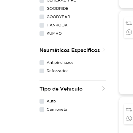
GENERAL TIRE
GOODRIDE
GOODYEAR
HANKOOK
KUMHO
LING LONG
Neumáticos Especificos
MAXXIS
MICHELIN
Antipinchazos
NEXEN
Reforzados
PIRELLI
WESTLAKE
Tipo de Vehículo
YOKOHAMA
Auto
Camioneta