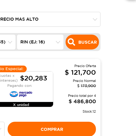
BUSCAR
Precio Oferta
io Especial:
$
121,700
cuotas x
$20,283
 intereses)
Precio Normal
Pagando con:
$
173,900
Precio total por
4
$
486,800
X unidad
Stock:
12
COMPRAR