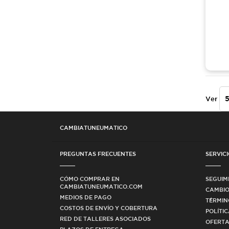
Ver
CAMBIATUNEUMATICO
PREGUNTAS FRECUENTES
SERVICI
CÓMO COMPRAR EN
SEGUIM
CAMBIATUNEUMATICO.COM
CAMBIO
MEDIOS DE PAGO
TÉRMIN
COSTOS DE ENVÍO Y COBERTURA
POLÍTI
RED DE TALLERES ASOCIADOS
OFERTA