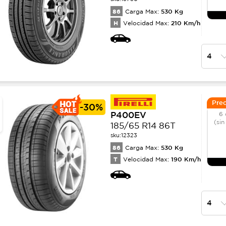
86
530
Kg
Carga Max:
H
210
Km/h
Velocidad Max:
Prec
-
30%
P400EV
6 
(sin
185/65 R14 86T
sku:
12323
86
530
Kg
Carga Max:
T
190
Km/h
Velocidad Max: