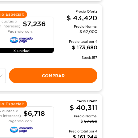
Precio Oferta
io Especial:
$
43,420
 cuotas x
$7,236
n intereses)
Precio Normal
Pagando con:
$
62,000
Precio total por
4
$
173,680
X unidad
Stock:
157
COMPRAR
Precio Oferta
io Especial:
$
40,311
6 cuotas x
$6,718
in intereses)
Precio Normal
Pagando con:
$
57,600
Precio total por
4
$
161,244