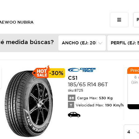
 DAEWOO NUBIRA
é medida búscas?
Prec
-
30%
CS1
6 
(sin
185/65 R14 86T
sku:
8725
86
530
Kg
Carga Max:
T
190
Km/h
Velocidad Max: