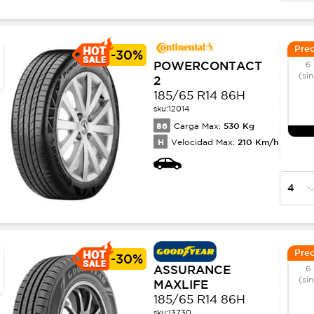
Prec
-
30%
POWERCONTACT
6
(sin
2
185/65 R14 86H
sku:
12014
86
530
Kg
Carga Max:
H
210
Km/h
Velocidad Max:
Prec
-
30%
ASSURANCE
6
(si
MAXLIFE
185/65 R14 86H
sku:
13730