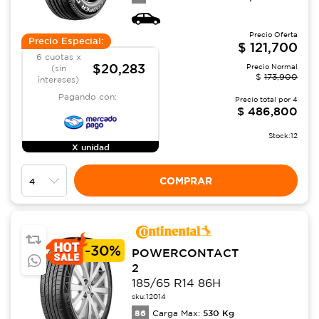
Precio Oferta
Precio Especial:
$
121,700
6 cuotas x
$20,283
Precio Normal
(sin
$
173,900
intereses)
Pagando con:
Precio total por
4
$
486,800
Stock:
12
X unidad
COMPRAR
-
30%
POWERCONTACT
2
185/65 R14 86H
sku:
12014
86
530
Kg
Carga Max: