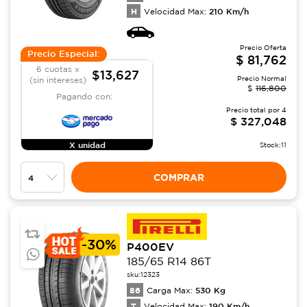
H
210
Km/h
Velocidad Max:
Precio Oferta
Precio Especial:
$
81,762
6 cuotas x
$13,627
Precio Normal
(sin intereses)
$
116,800
Pagando con:
Precio total por
4
$
327,048
X unidad
Stock:
11
COMPRAR
-
30%
P400EV
185/65 R14 86T
sku:
12323
86
530
Kg
Carga Max:
T
190
Km/h
Velocidad Max: