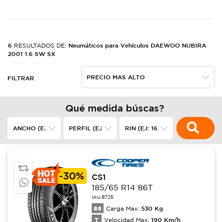
6
Neumáticos para Vehículos DAEWOO NUBIRA
RESULTADOS DE:
2001 1.6 SW SX
FILTRAR
Qué medida búscas?
-
30%
CS1
185/65 R14 86T
sku:
8725
86
530
Kg
Carga Max:
T
190
Km/h
Velocidad Max: