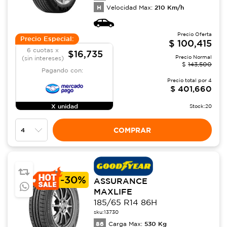
H
210
Km/h
Velocidad Max:
Precio Oferta
Precio Especial:
$
100,415
6 cuotas x
$16,735
Precio Normal
(sin intereses)
$
143,500
Pagando con:
Precio total por
4
$
401,660
X unidad
Stock:
20
COMPRAR
-
30%
ASSURANCE
MAXLIFE
185/65 R14 86H
sku:
13730
86
530
Kg
Carga Max: