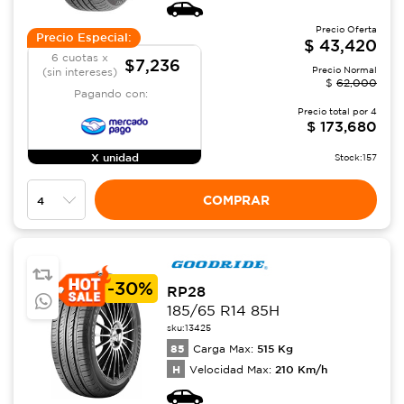
Precio Oferta
Precio Especial:
$
43,420
6 cuotas x
$7,236
Precio Normal
(sin intereses)
$
62,000
Pagando con:
Precio total por
4
$
173,680
X unidad
Stock:
157
COMPRAR
-
30%
RP28
185/65 R14 85H
sku:
13425
85
515
Kg
Carga Max:
H
210
Km/h
Velocidad Max: