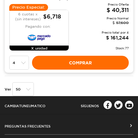
Precio Oferta
Precio Especial:
$
40,311
6 cuotas x
$6,718
Precio Normal
(sin intereses)
$
57,600
Pagando con:
Precio total por
4
$
161,244
X unidad
Stock:
77
COMPRAR
Ver
CAMBIATUNEUMATICO
SÍGUENOS
PREGUNTAS FRECUENTES