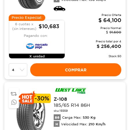
Precio Oferta
Precio Especial:
$
64,100
6 cuotas x
$10,683
Precio Normal
(sin intereses)
$
91,600
Pagando con:
Precio total por
4
$
256,400
X unidad
Stock:
50
COMPRAR
-
30%
Z-108
185/65 R14 86H
sku:
15559
86
530
Kg
Carga Max:
H
210
Km/h
Velocidad Max: