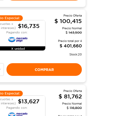
Precio Oferta
io Especial:
$
100,415
 cuotas x
$16,735
 intereses)
Precio Normal
Pagando con:
$
143,500
Precio total por
4
$
401,660
X unidad
Stock:
20
COMPRAR
Precio Oferta
io Especial:
$
81,762
 cuotas x
$13,627
n intereses)
Precio Normal
Pagando con:
$
116,800