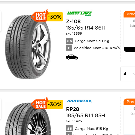
Prec
-
30%
Z-108
6
(si
185/65 R14 86H
sku:
15559
86
530
Kg
Carga Max:
H
210
Km/h
Velocidad Max:
Prec
-
30%
RP28
(s
185/65 R14 85H
sku:
13425
85
515
Kg
Carga Max: