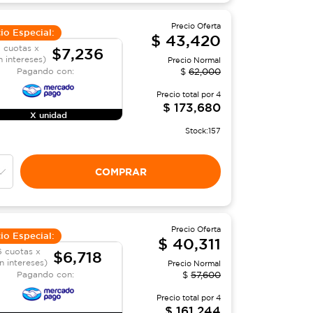
Precio Oferta
io Especial:
$
43,420
 cuotas x
$7,236
n intereses)
Precio Normal
Pagando con:
$
62,000
Precio total por
4
$
173,680
X unidad
Stock:
157
COMPRAR
Precio Oferta
io Especial:
$
40,311
6 cuotas x
$6,718
in intereses)
Precio Normal
Pagando con:
$
57,600
Precio total por
4
$
161,244