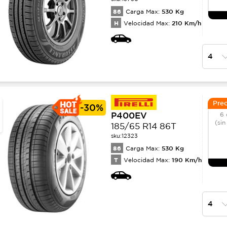
86
530
Kg
Carga Max:
H
210
Km/h
Velocidad Max:
Prec
-
30%
P400EV
6 
(sin
185/65 R14 86T
sku:
12323
86
530
Kg
Carga Max:
T
190
Km/h
Velocidad Max: