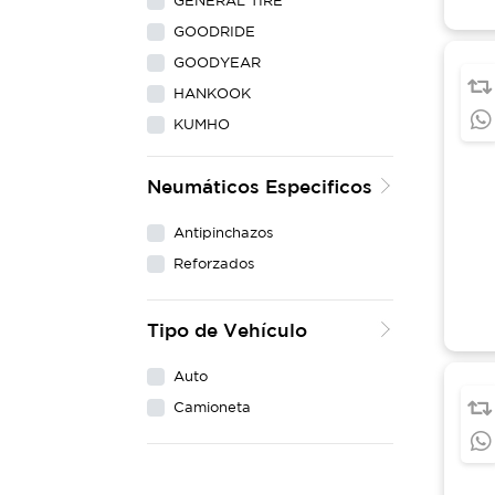
GENERAL TIRE
GOODRIDE
GOODYEAR
HANKOOK
KUMHO
LING LONG
Neumáticos Especificos
MAXXIS
MICHELIN
Antipinchazos
NEXEN
Reforzados
PIRELLI
WESTLAKE
Tipo de Vehículo
YOKOHAMA
Auto
Camioneta