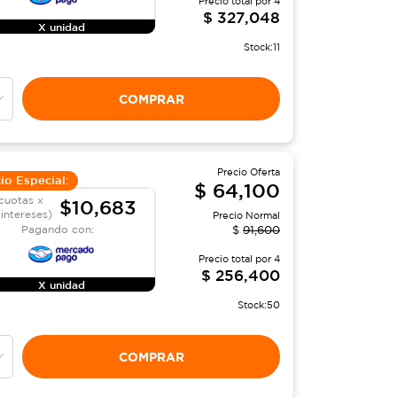
Precio total por
4
$
327,048
X unidad
Stock:
11
COMPRAR
Precio Oferta
io Especial:
$
64,100
cuotas x
$10,683
 intereses)
Precio Normal
Pagando con:
$
91,600
Precio total por
4
$
256,400
X unidad
Stock:
50
COMPRAR