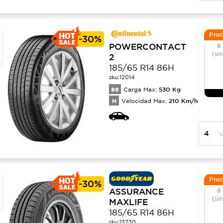
Prec
-
30%
POWERCONTACT
6
(sin
2
185/65 R14 86H
sku:
12014
86
530
Kg
Carga Max:
H
210
Km/h
Velocidad Max:
Prec
-
30%
ASSURANCE
6
(si
MAXLIFE
185/65 R14 86H
sku:
13730