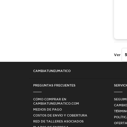
Ver
CAMBIATUNEUMATICO
PREGUNTAS FRECUENTES
SERVICI
CÓMO COMPRAR EN
SEGUIM
CAMBIATUNEUMATICO.COM
CAMBIO
MEDIOS DE PAGO
TÉRMIN
COSTOS DE ENVÍO Y COBERTURA
POLÍTI
RED DE TALLERES ASOCIADOS
OFERTA