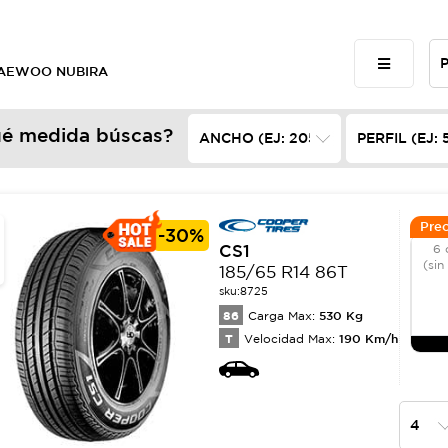
 DAEWOO NUBIRA
é medida búscas?
Prec
-
30%
CS1
6 
(sin
185/65 R14 86T
sku:
8725
86
530
Kg
Carga Max:
T
190
Km/h
Velocidad Max: