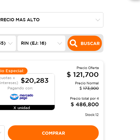
BUSCAR
Precio Oferta
io Especial:
$
121,700
cuotas x
$20,283
 intereses)
Precio Normal
Pagando con:
$
173,900
Precio total por
4
$
486,800
X unidad
Stock:
12
COMPRAR