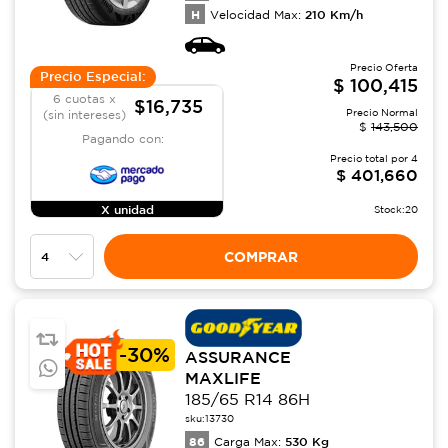
H
210
Km/h
Velocidad Max:
Precio Oferta
Precio Especial:
$
100,415
6 cuotas x
$16,735
Precio Normal
(sin intereses)
$
143,500
Pagando con:
Precio total por
4
$
401,660
X unidad
Stock:
20
COMPRAR
-
30%
ASSURANCE
MAXLIFE
185/65 R14 86H
sku:
13730
86
530
Kg
Carga Max: