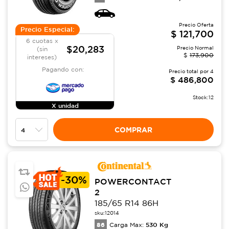
Precio Oferta
Precio Especial:
$
121,700
6 cuotas x
$20,283
Precio Normal
(sin
$
173,900
intereses)
Pagando con:
Precio total por
4
$
486,800
Stock:
12
X unidad
COMPRAR
-
30%
POWERCONTACT
2
185/65 R14 86H
sku:
12014
86
530
Kg
Carga Max: