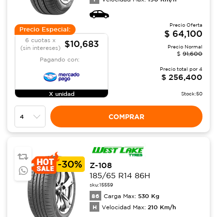
Precio Oferta
Precio Especial:
$
64,100
6 cuotas x
$10,683
Precio Normal
(sin intereses)
$
91,600
Pagando con:
Precio total por
4
$
256,400
X unidad
Stock:
50
COMPRAR
-
30%
Z-108
185/65 R14 86H
sku:
15559
86
530
Kg
Carga Max:
H
210
Km/h
Velocidad Max: