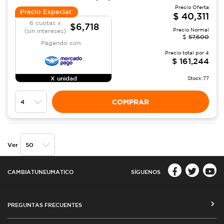
Precio Oferta
Precio Especial:
$
40,311
6 cuotas x
$6,718
Precio Normal
(sin intereses)
$
57,600
Pagando con:
Precio total por
4
$
161,244
X unidad
Stock:
77
COMPRAR
Ver
CAMBIATUNEUMATICO
SÍGUENOS
PREGUNTAS FRECUENTES