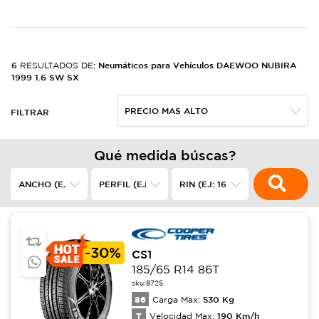
6
Neumáticos para Vehículos DAEWOO NUBIRA
RESULTADOS DE:
1999 1.6 SW SX
FILTRAR
Qué medida búscas?
-
30%
CS1
185/65 R14 86T
sku:
8725
86
530
Kg
Carga Max:
T
190
Km/h
Velocidad Max: