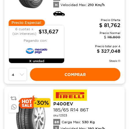
H
210
Km/h
Velocidad Max:
Precio Oferta
Precio Especial:
$
81,762
6 cuotas x
$13,627
Precio Normal
(sin intereses)
$
116,800
Pagando con:
Precio total por
4
$
327,048
X unidad
Stock:
11
COMPRAR
-
30%
P400EV
185/65 R14 86T
sku:
12323
86
530
Kg
Carga Max:
T
190
Km/h
Velocidad Max: