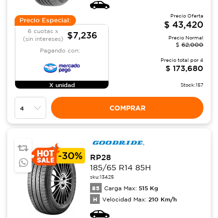
Precio Oferta
Precio Especial:
$
43,420
6 cuotas x
$7,236
Precio Normal
(sin intereses)
$
62,000
Pagando con:
Precio total por
4
$
173,680
X unidad
Stock:
157
COMPRAR
-
30%
RP28
185/65 R14 85H
sku:
13425
85
515
Kg
Carga Max:
H
210
Km/h
Velocidad Max: