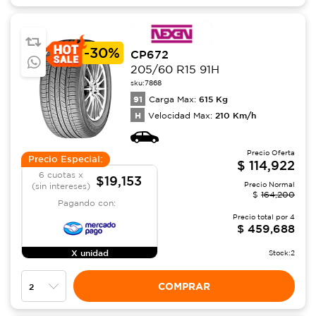
-
30%
CP672
205/60 R15 91H
sku:
7868
91
615
Kg
Carga Max:
H
210
Km/h
Velocidad Max:
Precio Oferta
Precio Especial:
$
114,922
6 cuotas x
$19,153
Precio Normal
(sin intereses)
$
164,200
Pagando con:
Precio total por
4
$
459,688
X unidad
Stock:
2
COMPRAR