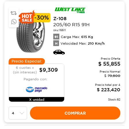
-
30%
Z-108
205/60 R15 91H
sku:
15511
91
615
Kg
Carga Max:
H
210
Km/h
Velocidad Max:
Precio Oferta
Precio Especial:
$
55,855
6 cuotas x
$9,309
Precio Normal
(sin intereses)
$
79,800
Pagando con:
Precio total por
4
$
223,420
X unidad
Stock:
62
COMPRAR