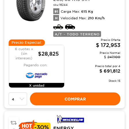
sku:
16244
91
615
Kg
Carga Max:
H
210
Km/h
Velocidad Max:
A/T - TODO TERRENO
Precio Oferta
Precio Especial:
$
172,953
6 cuotas x
$28,825
Precio Normal
(sin
$
247,100
intereses)
Pagando con:
Precio total por
4
$
691,812
Stock:
15
X unidad
COMPRAR
-
30%
ENERGY