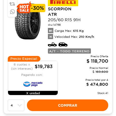
-
30%
SCORPION
ATR
205/60 R15 91H
sku:
14768
91
615
Kg
Carga Max:
H
210
Km/h
Velocidad Max:
A/T - TODO TERRENO
Precio Oferta
Precio Especial:
$
118,700
6 cuotas x
$19,783
Precio Normal
(sin intereses)
$
169,600
Pagando con:
Precio total por
4
$
474,800
X unidad
Stock:
41
COMPRAR