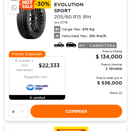
-
30%
EVOLUTION
SPORT
205/60 R15 91H
sku:
12718
91
615
Kg
Carga Max:
H
210
Km/h
Velocidad Max:
HT - CARRETERA
Precio Oferta
Precio Especial:
$
134,000
6 cuotas x
$22,333
Precio Normal
(sin
$
191,400
intereses)
Pagando con:
Precio total por
4
$
536,000
Stock:
22
X unidad
COMPRAR