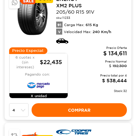
XM2 PLUS
205/60 R15 91V
sku:
11233
91
615
Kg
Carga Max:
V
240
Km/h
Velocidad Max:
Precio Oferta
Precio Especial:
$
134,611
6 cuotas x
$22,435
Precio Normal
(sin
$
192,300
intereses)
Pagando con:
Precio total por
4
$
538,444
Stock:
32
X unidad
COMPRAR