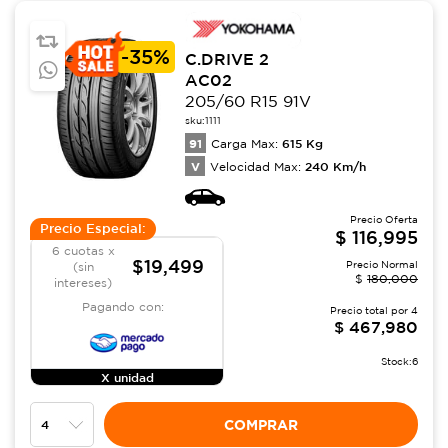
-
35%
C.DRIVE 2
AC02
205/60 R15 91V
sku:
1111
91
615
Kg
Carga Max:
V
240
Km/h
Velocidad Max:
Precio Oferta
Precio Especial:
$
116,995
6 cuotas x
$19,499
Precio Normal
(sin
$
180,000
intereses)
Pagando con:
Precio total por
4
$
467,980
Stock:
6
X unidad
COMPRAR