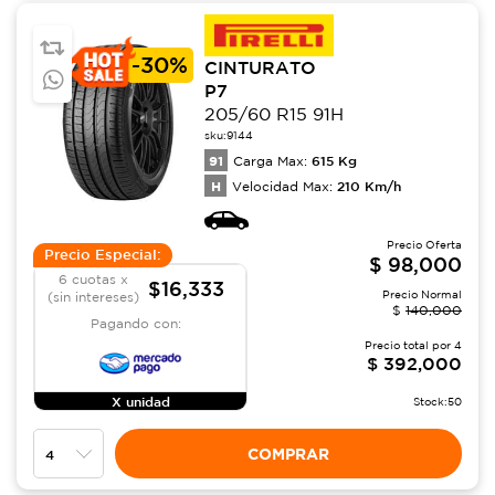
-
30%
CINTURATO
P7
205/60 R15 91H
sku:
9144
91
615
Kg
Carga Max:
H
210
Km/h
Velocidad Max:
Precio Oferta
Precio Especial:
$
98,000
6 cuotas x
$16,333
Precio Normal
(sin intereses)
$
140,000
Pagando con:
Precio total por
4
$
392,000
X unidad
Stock:
50
COMPRAR