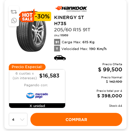
-
30%
KINERGY ST
H735
205/60 R15 91T
sku:
16969
91
615
Kg
Carga Max:
T
190
Km/h
Velocidad Max:
Precio Oferta
Precio Especial:
$
99,500
6 cuotas x
$16,583
Precio Normal
(sin intereses)
$
142,100
Pagando con:
Precio total por
4
$
398,000
X unidad
Stock:
44
COMPRAR