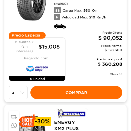
sku:
16074
88
560
Kg
Carga Max:
H
210
Km/h
Velocidad Max:
Precio Oferta
Precio Especial:
$
90,052
6 cuotas x
$15,008
Precio Normal
(sin
$
128,600
intereses)
Pagando con:
Precio total por
4
$
360,208
Stock:
15
X unidad
COMPRAR
-
30%
ENERGY
XM2 PLUS