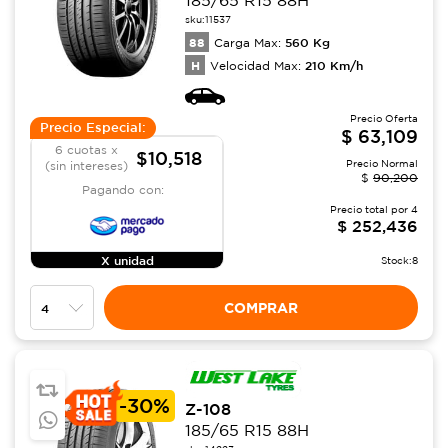
185/65 R15 88H
sku:
11537
88
560
Kg
Carga Max:
H
210
Km/h
Velocidad Max:
Precio Oferta
Precio Especial:
$
63,109
6 cuotas x
$10,518
Precio Normal
(sin intereses)
$
90,200
Pagando con:
Precio total por
4
$
252,436
X unidad
Stock:
8
COMPRAR
-
30%
Z-108
185/65 R15 88H