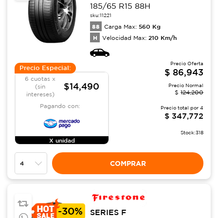
185/65 R15 88H
sku:
11221
88
560
Kg
Carga Max:
H
210
Km/h
Velocidad Max:
Precio Oferta
Precio Especial:
$
86,943
6 cuotas x
$14,490
Precio Normal
(sin
$
124,200
intereses)
Pagando con:
Precio total por
4
$
347,772
Stock:
318
X unidad
COMPRAR
-
30%
SERIES F