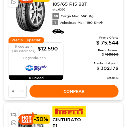
185/65 R15 88T
sku:
6096
88
560
Kg
Carga Max:
T
190
Km/h
Velocidad Max:
Precio Oferta
Precio Especial:
$
75,544
6 cuotas x
$12,590
Precio Normal
(sin intereses)
$
107,900
Pagando con:
Precio total por
4
$
302,176
X unidad
Stock:
13
COMPRAR
-
30%
CINTURATO
P1