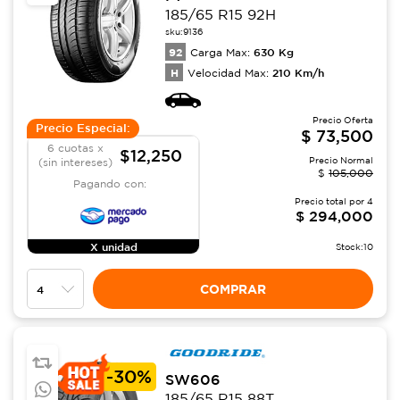
185/65 R15 92H
sku:
9136
92
630
Kg
Carga Max:
H
210
Km/h
Velocidad Max:
Precio Oferta
Precio Especial:
$
73,500
6 cuotas x
$12,250
Precio Normal
(sin intereses)
$
105,000
Pagando con:
Precio total por
4
$
294,000
X unidad
Stock:
10
COMPRAR
-
30%
SW606
185/65 R15 88T