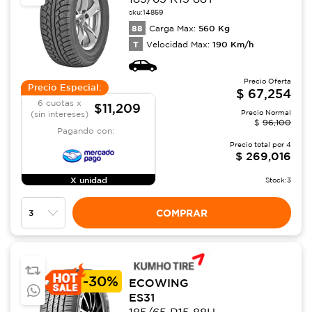
sku:
14859
88
560
Kg
Carga Max:
T
190
Km/h
Velocidad Max:
Precio Oferta
Precio Especial:
$
67,254
6 cuotas x
$11,209
Precio Normal
(sin intereses)
$
96,100
Pagando con:
Precio total por
4
$
269,016
X unidad
Stock:
3
COMPRAR
-
30%
ECOWING
ES31