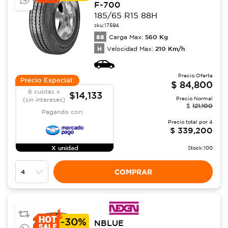
F-700
185/65 R15 88H
sku:
17594
88
560
Kg
Carga Max:
H
210
Km/h
Velocidad Max:
Precio Oferta
Precio Especial:
$
84,800
6 cuotas x
$14,133
Precio Normal
(sin intereses)
$
121,100
Pagando con:
Precio total por
4
$
339,200
X unidad
Stock:
100
COMPRAR
-
30%
NBLUE