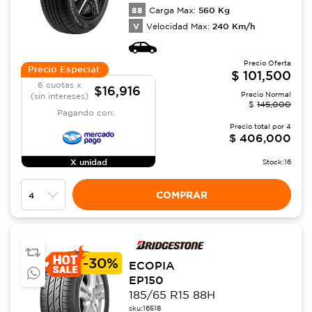
88
560
Kg
Carga Max:
V
240
Km/h
Velocidad Max:
Precio Oferta
Precio Especial:
$
101,500
6 cuotas x
$16,916
Precio Normal
(sin intereses)
$
145,000
Pagando con:
Precio total por
4
$
406,000
X unidad
Stock:
16
COMPRAR
-
30%
ECOPIA
EP150
185/65 R15 88H
sku:
16518