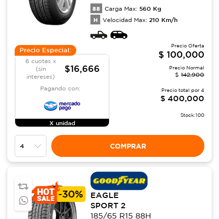
88
560
Kg
Carga Max:
H
210
Km/h
Velocidad Max:
Precio Oferta
Precio Especial:
$
100,000
6 cuotas x
$16,666
Precio Normal
(sin
$
142,900
intereses)
Pagando con:
Precio total por
4
$
400,000
Stock:
100
X unidad
COMPRAR
-
30%
EAGLE
SPORT 2
185/65 R15 88H