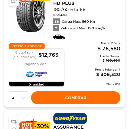
HD PLUS
185/65 R15 88T
sku:
14251
88
560
Kg
Carga Max:
T
190
Km/h
Velocidad Max:
Precio Oferta
Precio Especial:
$
76,580
6 cuotas x
$12,763
Precio Normal
(sin intereses)
$
109,400
Pagando con:
Precio total por
4
$
306,320
X unidad
Stock:
832
COMPRAR
-
30%
ASSURANCE