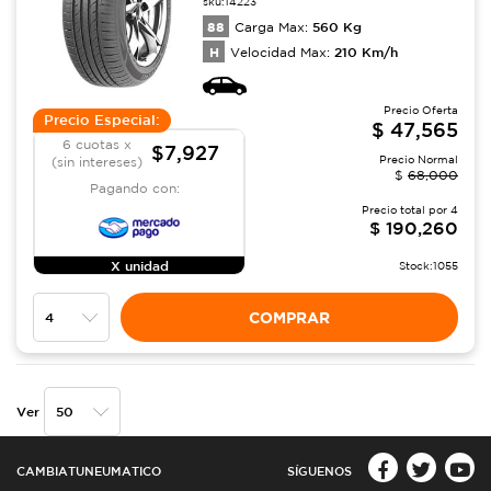
sku:
14223
88
560
Kg
Carga Max:
H
210
Km/h
Velocidad Max:
Precio Oferta
Precio Especial:
$
47,565
6 cuotas x
$7,927
Precio Normal
(sin intereses)
$
68,000
Pagando con:
Precio total por
4
$
190,260
X unidad
Stock:
1055
COMPRAR
Ver
CAMBIATUNEUMATICO
SÍGUENOS