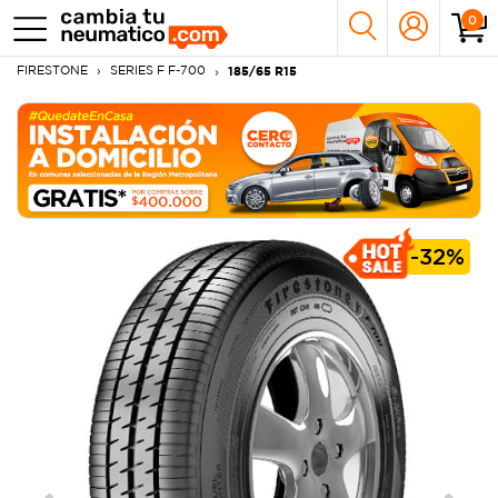
0
FIRESTONE
SERIES F F-700
185/65 R15
-
32%