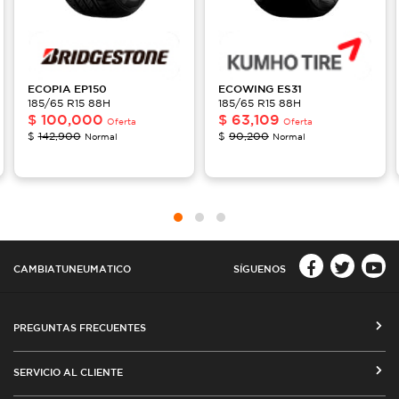
ECOPIA
EP150
ECOWING
ES31
185/65 R15 88H
185/65 R15 88H
$
100,000
$
63,109
Oferta
Oferta
$
142,900
$
90,200
Normal
Normal
CAMBIATUNEUMATICO
SÍGUENOS
PREGUNTAS FRECUENTES
CÓMO COMPRAR EN CAMBIATUNEUMATICO.COM
SERVICIO AL CLIENTE
MEDIOS DE PAGO