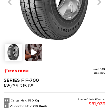
Previous
Next
sku:
17594
stock:
100
SERIES F
F-700
185/65 R15 88H
Precio Oferta Efectivo
88
560
Kg
Carga Max:
$
81,933
H
210
Km/h
Velocidad Max: